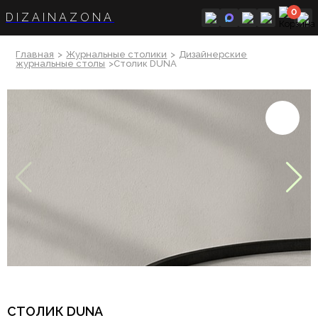
0
DIZAINAZONA
Главная
>
Журнальные столики
>
Дизайнерские
журнальные столы
>Столик DUNA
СТОЛИК DUNA