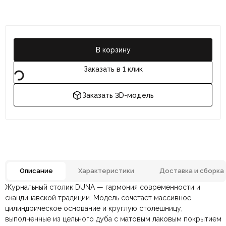
В корзину
Заказать в 1 клик
Заказать 3D-модель
Описание
Характеристики
Доставка и сборка
Журнальный столик DUNA — гармония современности и
Шпон, Искуственный
Отзывов ещё нет. Напишите первым.
Материал
скандинавской традиции. Модель сочетает массивное
камень
цилиндрическое основание и круглую столешницу,
выполненные из цельного дуба с матовым лаковым покрытием
По всей России:
Оплата в салоне-магазине
отправляем через транспортную
— наличными или картой
Размеры ШxГxВ
500х500х480 мм.