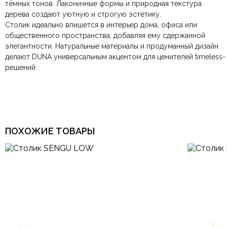
тёмных тонов. Лаконичные формы и природная текстура
компанию
при самовывозе.
СДЭК
. Срок доставки —
до 7 дней
.
дерева создают уютную и строгую эстетику.
По Москве и Санкт-Петербургу:
Безналичная оплата по счёту
— для юридических и
быстрая
Цвет
Белый, Черный
Столик идеально впишется в интерьер дома, офиса или
Яндекс.Доставка
физических лиц.
— доставка в день заказа.
общественного пространства, добавляя ему сдержанной
Онлайн оплата картой
— быстрая и безопасная через
Ваша общая оценка
элегантности. Натуральные материалы и продуманный дизайн
сайт.
Комната
Гостиная, Кабинет
делают DUNA универсальным акцентом для ценителей timeless-
Заголовок вашего отзыва
решений.
Тип продажи
В наличии
Ваш отзыв
Ваше имя
Ваша эл.почта
ПОХОЖИЕ ТОВАРЫ
Этот отзыв основан на моём опыте и выражает моё личное
мнение.
​
Отправить отзыв