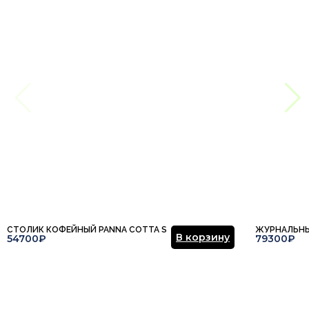
СТОЛИК КОФЕЙНЫЙ PANNA COTTA S
ЖУРНАЛЬНЫ
В корзину
54700₽
79300₽