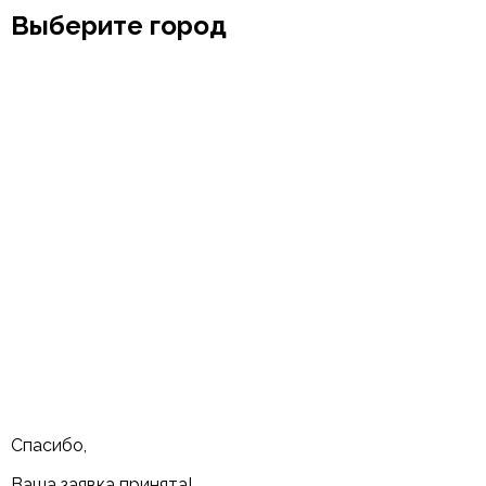
Выберите город
Москва
Заводоуковск
Мирный
Омск
Пенза
Ижевск
Санкт-
Муром
Петербург
Пермь
Ишим
Набережные
Челны
Абакан
Ростов-на-Дону
Казань
Алушта
Нефтеюганск
Самара
Калининград
Барнаул
Тюмень
Нижневартовск
Кемерово
Волгоград
Уфа
Новосибирск
Кострома
Воронеж
Челябинск
Новый Уренгой
Красноярск
Грозный
Южно-
Нижний Новгород
Лангепас
Сахалинск
Дмитровск
Магнитогорск
Екатеринбург
Озерск
Ялуторовск
Спасибо,
Ваша заявка принята!