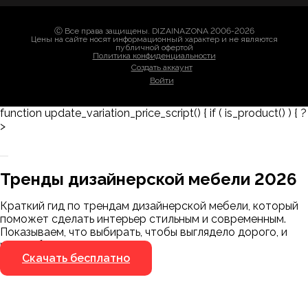
Ⓒ Все права защищены. DIZAINAZONA 2006-2026
Цены на сайте носят информационный характер и не являются
публичной офертой
Политика конфиденциальности
Создать аккаунт
Войти
function update_variation_price_script() { if ( is_product() ) { ?
>
Скачать каталог
Заказать 3D-модель
Тренды дизайнерской мебели 2026
Мы пришлём ссылку для скачивания на
указанный номер
Краткий гид по трендам дизайнерской мебели, который
поможет сделать интерьер стильным и современным.
Показываем, что выбирать, чтобы выглядело дорого, и
чего избегать.
Я не робот
Я не робот
Скачать бесплатно