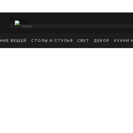
Искать
кий
>Столик BIG BANG L
ЕНИЕ ВЕЩЕЙ
СТОЛЫ И СТУЛЬЯ
СВЕТ
ДЕКОР
КУХНИ 
НСОЛИ
СТУЛЬЯ ОБЕДЕННЫЕ
ПОТОЛОЧНЫЕ СВЕТ
ЗЕРКАЛА
КУХН
ИКРОВАТНЫЕ ТУМБЫ
СТУЛЬЯ БАРНЫЕ
БРА
КАРТИНЫ
ШКА
-ТУМБЫ
РАБОЧИЕ СТУЛЬЯ
ТОРШЕРЫ
КОВРЫ
ДЕТС
МОДЫ
СТОЛЫ ОБЕДЕННЫЕ
НАСТОЛЬНЫЕ ЛАМП
ВАЗЫ
В ГО
ЕЛЛАЖИ
СТОЛЫ ПИСЬМЕННЫЕ
СТАТУЭТКИ
В ВА
ШАЛКИ
ТУАЛЕТНЫЕ СТОЛЫ
ПОДСВЕЧНИК
ПРИКРОВАТНЫЕ СТОЛИКИ
КАШПО
ЖУРНАЛЬНЫЕ СТОЛИКИ
ПОДНОСЫ
СКАМЬИ