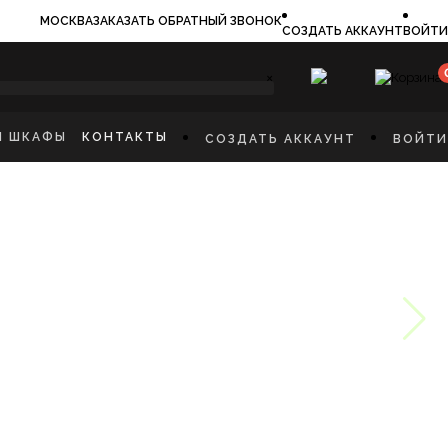
МОСКВА
ЗАКАЗАТЬ ОБРАТНЫЙ ЗВОНОК
СОЗДАТЬ АККАУНТ
ВОЙТИ
×
И ШКАФЫ
КОНТАКТЫ
СОЗДАТЬ АККАУНТ
ВОЙТИ
ИЛЬНИКИ
И
ФЫ
КАЯ МЕБЕЛЬ
Ы
СТИННУЮ
ННУЮ КОМНАТУ
И