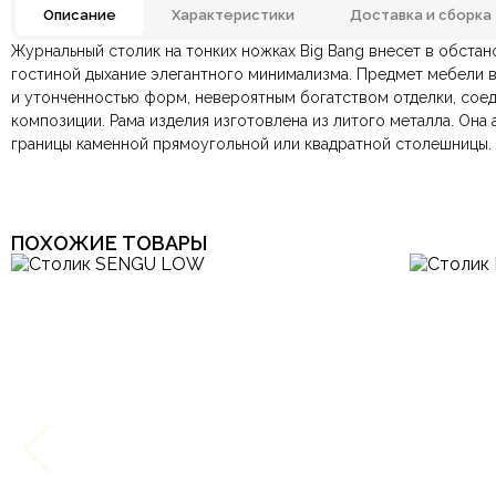
Описание
Характеристики
Доставка и сборка
Журнальный столик на тонких ножках Big Bang внесет в обста
Материал
Отзывов ещё нет. Напишите первым.
гостиной дыхание элегантного минимализма. Предмет мебели 
и утонченностью форм, невероятным богатством отделки, сое
По всей России:
Оплата в салоне-магазине
отправляем через транспортную комп
— наличными или картой пр
Размеры ШxГxВ
композиции. Рама изделия изготовлена из литого металла. Она 
По Москве и Санкт-Петербургу:
Безналичная оплата по счёту
— для юридических и физ
быстрая
Яндекс.Дост
границы каменной прямоугольной или квадратной столешницы.
Онлайн оплата картой
— быстрая и безопасная через са
Тип продажи
Ваша общая оценка
ПОХОЖИЕ ТОВАРЫ
Заголовок вашего отзыва
Ваш отзыв
Ваше имя
Этот отзыв основан на моём опыте и выражает моё личное мне