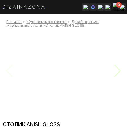
0
DIZAINAZONA
Главная
>
Журнальные столики
>
Дизайнерские
журнальные столы
>Столик ANISH GLOSS
СТОЛИК ANISH GLOSS