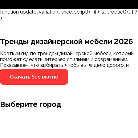
function update_variation_price_script() { if ( is_product() ) { ?
>
Заказать 3D-модель
Скачать каталог
Тренды дизайнерской мебели 2026
Мы пришлём ссылку для скачивания на
указанный номер
Краткий гид по трендам дизайнерской мебели, который
Я не робот
поможет сделать интерьер стильным и современным.
Я не робот
Показываем, что выбирать, чтобы выглядело дорого, и
чего избегать.
Скачать бесплатно
Выберите город
Москва
Заводоуковск
Мирный
Омск
Ижевск
Пенза
Санкт-Петербург
Муром
Ишим
Пермь
Абакан
Набережные Челны