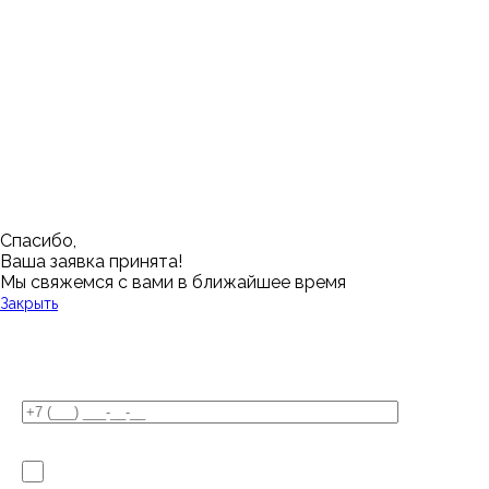
Казань
Ростов-на-Дону
Алушта
Нефтеюганск
Калининград
Самара
Барнаул
Нижневартовск
Кемерово
Тюмень
Волгоград
Новосибирск
Кострома
Уфа
Воронеж
Новый Уренгой
Красноярск
Челябинск
Грозный
Нижний Новгород
Лангепас
Южно-Сахалинск
Дмитровск
Магнитогорск
Ялуторовск
Екатеринбург
Озерск
Спасибо,
Ваша заявка принята!
Мы свяжемся с вами в ближайшее время
Закрыть
У Вас остались вопросы?
Я не робот