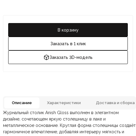
В корзину
Заказать в 1 клик
Заказать 3D-модель
Описание
Характеристики
Доставка и сборка
Журнальный столик Anish Gloss выполнен в элегантном
Отзывов ещё нет. Напишите первым.
Материал
МДФ, Металл
дизайне, сочетающем яркую столешницу в лаке и
металлическое основание. Круглая форма столешницы создаёт
гармоничное впечатление, добавляя интерьеру мягкость и
По всей России:
Оплата в салоне-магазине
отправляем через транспортную
— наличными или картой
Цвет
Оранжевый, Хром