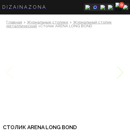
0
DIZAINAZONA
Главная
>
Журнальные столики
>
Журнальный столик
металлический
>Столик ARENA LONG BOND
СТОЛИК ARENA LONG BOND