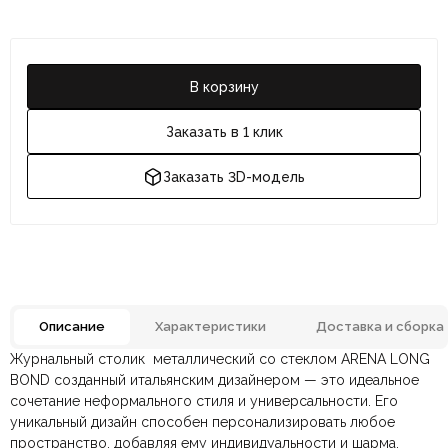
В корзину
Заказать в 1 клик
Заказать 3D-модель
Описание
Характеристики
Доставка и сборка
Журнальный столик металлический со стеклом ARENA LONG
Отзывов ещё нет. Напишите первым.
Цвет
Бронза, Серебро
BOND созданный итальянским дизайнером — это идеальное
сочетание неформального стиля и универсальности. Его
уникальный дизайн способен персонализировать любое
По всей России:
Оплата в салоне-магазине
отправляем через транспортную
— наличными или картой
Материал
Металл, Стекло
пространство, добавляя ему индивидуальности и шарма.
компанию
при самовывозе.
СДЭК
. Срок доставки —
до 7 дней
.