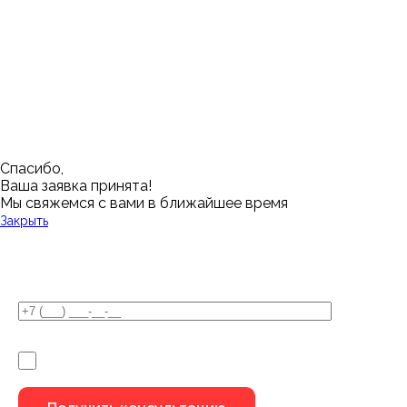
Нижневартовск
Кемерово
Тюмень
Волгоград
Новосибирск
Кострома
Уфа
Воронеж
Новый Уренгой
Красноярск
Челябинск
Грозный
Нижний Новгород
Лангепас
Южно-Сахалинск
Дмитровск
Магнитогорск
Ялуторовск
Екатеринбург
Озерск
Спасибо,
Ваша заявка принята!
Мы свяжемся с вами в ближайшее время
Закрыть
У Вас остались вопросы?
Я не робот