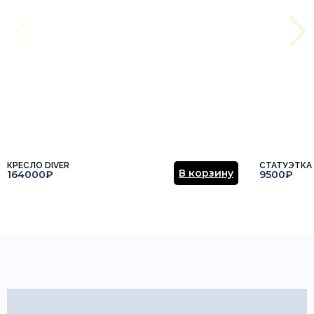
КРЕСЛО DIVER
СТАТУЭТКА
В корзину
164000₽
9500₽