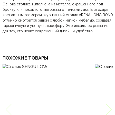
Основа столика выполнена из металла, окрашенного под
По Москве и Санкт-Петербургу:
Безналичная оплата по счёту
— для юридических и
быстрая
Современный,
Тип дизайна
бронзу или покрытого матовыми оттенками лака. Благодаря
Яндекс.Доставка
физических лиц.
— доставка в день заказа.
Итальянский, Модерн
компактным размерам, журнальный столик ARENA LONG BOND
Онлайн оплата картой
— быстрая и безопасная через
Ваша общая оценка
отлично смотрится рядом с любой мягкой мебелью, создавая
сайт.
Тип продажи
В наличии
гармоничную и уютную атмосферу. Это идеальное решение
Заголовок вашего отзыва
для тех, кто ценит современный дизайн и удобство.
Ваш отзыв
ПОХОЖИЕ ТОВАРЫ
Ваше имя
Ваша эл.почта
Этот отзыв основан на моём опыте и выражает моё личное
мнение.
​
Отправить отзыв