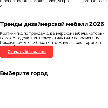
function update_variation_price_script() { if ( is_product() ) { ?
>
Заказать 3D-модель
Скачать каталог
Тренды дизайнерской мебели 2026
Мы пришлём ссылку для скачивания на
указанный номер
Краткий гид по трендам дизайнерской мебели, который
Я не робот
поможет сделать интерьер стильным и современным.
Я не робот
Показываем, что выбирать, чтобы выглядело дорого, и
чего избегать.
Скачать бесплатно
Выберите город
Москва
Заводоуковск
Мирный
Омск
Ижевск
Пенза
Санкт-Петербург
Муром
Ишим
Пермь
Абакан
Набережные Челны
Казань
Ростов-на-Дону
Алушта
Нефтеюганск
Калининград
Самара
Барнаул