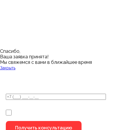
Кемерово
Тюмень
Волгоград
Новосибирск
Кострома
Уфа
Воронеж
Новый Уренгой
Красноярск
Челябинск
Грозный
Нижний Новгород
Лангепас
Южно-Сахалинск
Дмитровск
Магнитогорск
Ялуторовск
Екатеринбург
Озерск
Спасибо,
Ваша заявка принята!
Мы свяжемся с вами в ближайшее время
Закрыть
У Вас остались вопросы?
Я не робот