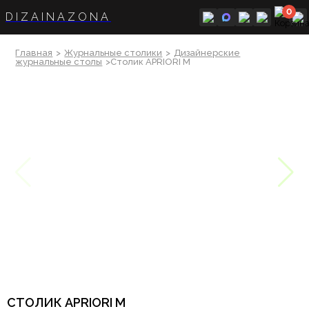
0
DIZAINAZONA
Главная
>
Журнальные столики
>
Дизайнерские
журнальные столы
>Столик APRIORI M
СТОЛИК APRIORI M