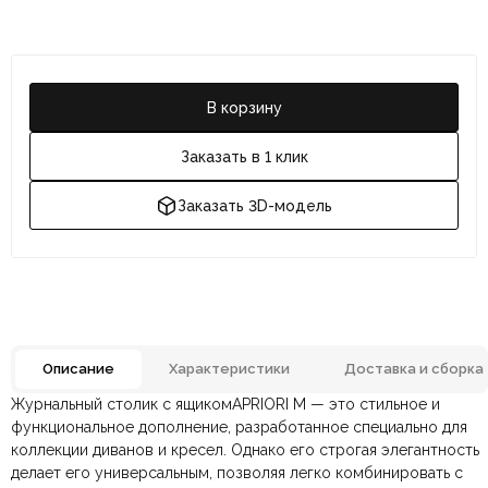
В корзину
Заказать в 1 клик
Заказать 3D-модель
Описание
Характеристики
Доставка и сборка
Журнальный столик с ящикомAPRIORI M — это стильное и
Отзывов ещё нет. Напишите первым.
Цвет
Бежевый, Белый, Черный
функциональное дополнение, разработанное специально для
коллекции диванов и кресел. Однако его строгая элегантность
делает его универсальным, позволяя легко комбинировать с
По всей России:
Оплата в салоне-магазине
отправляем через транспортную
— наличными или картой
Комната
Гостиная, Кабинет