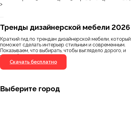
>
Заказать 3D-модель
Скачать каталог
Тренды дизайнерской мебели 2026
Мы пришлём ссылку для скачивания на
указанный номер
Краткий гид по трендам дизайнерской мебели, который
Я не робот
поможет сделать интерьер стильным и современным.
Я не робот
Показываем, что выбирать, чтобы выглядело дорого, и
чего избегать.
Скачать бесплатно
Выберите город
Москва
Заводоуковск
Мирный
Омск
Ижевск
Пенза
Санкт-Петербург
Муром
Ишим
Пермь
Абакан
Набережные Челны
Казань
Ростов-на-Дону
Алушта
Нефтеюганск
Калининград
Самара
Барнаул
Нижневартовск