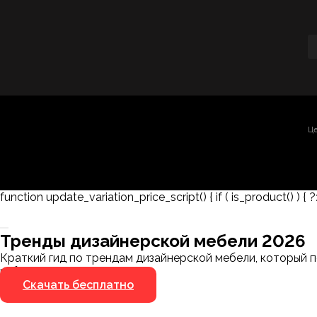
Це
function update_variation_price_script() { if ( is_product() ) { ?
Заказать 3D-модель
Скачать каталог
Тренды дизайнерской мебели 2026
Мы пришлём ссылку для скачивания на указанный
Краткий гид по трендам дизайнерской мебели, который п
номер
избегать.
Скачать бесплатно
Я не робот
Я не робот