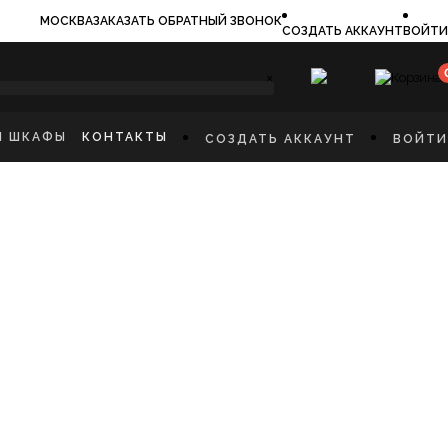
МОСКВА
ЗАКАЗАТЬ ОБРАТНЫЙ ЗВОНОК
СОЗДАТЬ АККАУНТ
ВОЙТИ
×
И ШКАФЫ
КОНТАКТЫ
СОЗДАТЬ АККАУНТ
ВОЙТИ
ИЛЬНИКИ
И
ФЫ
КАЯ МЕБЕЛЬ
Ы
СТИННУЮ
ННУЮ КОМНАТУ
И