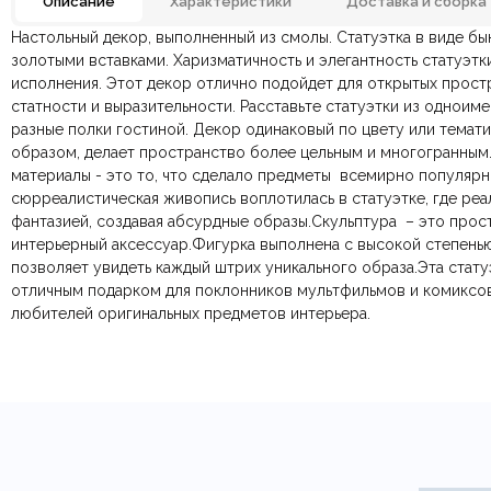
Описание
Характеристики
Доставка и сборка
Настольный декор, выполненный из смолы. Статуэтка в виде бы
Материал
Отзывов ещё нет. Напишите первым.
золотыми вставками. Харизматичность и элегантность статуэтк
исполнения. Этот декор отлично подойдет для открытых прост
По всей России:
Оплата в салоне-магазине
отправляем через транспортную комп
— наличными или картой пр
Размеры ШxГxВ
статности и выразительности. Расставьте статуэтки из одноим
По Москве и Санкт-Петербургу:
Безналичная оплата по счёту
— для юридических и физ
быстрая
Яндекс.Дост
разные полки гостиной. Декор одинаковый по цвету или темат
Онлайн оплата картой
— быстрая и безопасная через са
образом, делает пространство более цельным и многогранным
материалы - это то, что сделало предметы всемирно популяр
сюрреалистическая живопись воплотилась в статуэтке, где реа
Ваша общая оценка
фантазией, создавая абсурдные образы.Cкульптура – это прос
интерьерный аксессуар.Фигурка выполнена с высокой степенью
Заголовок вашего отзыва
позволяет увидеть каждый штрих уникального образа.Эта стату
отличным подарком для поклонников мультфильмов и комиксов
любителей оригинальных предметов интерьера.
Ваш отзыв
Ваше имя
Этот отзыв основан на моём опыте и выражает моё личное мне