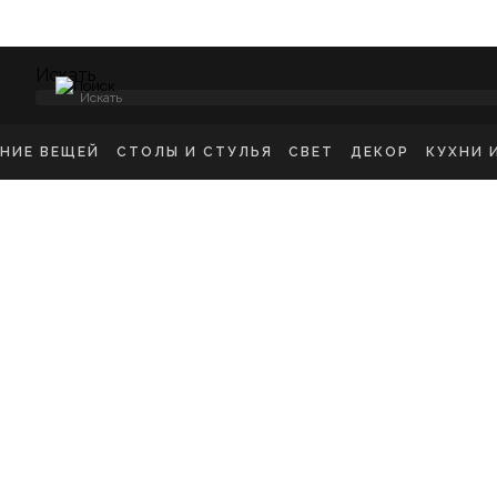
Искать
ЕНИЕ ВЕЩЕЙ
СТОЛЫ И СТУЛЬЯ
СВЕТ
ДЕКОР
КУХНИ 
НСОЛИ
СТУЛЬЯ ОБЕДЕННЫЕ
ПОТОЛОЧНЫЕ СВЕТ
ЗЕРКАЛА
КУХН
ИКРОВАТНЫЕ ТУМБЫ
СТУЛЬЯ БАРНЫЕ
БРА
КАРТИНЫ
ШКА
-ТУМБЫ
РАБОЧИЕ СТУЛЬЯ
ТОРШЕРЫ
КОВРЫ
ДЕТС
МОДЫ
СТОЛЫ ОБЕДЕННЫЕ
НАСТОЛЬНЫЕ ЛАМП
ВАЗЫ
В ГО
ЕЛЛАЖИ
СТОЛЫ ПИСЬМЕННЫЕ
СТАТУЭТКИ
В ВА
ШАЛКИ
ТУАЛЕТНЫЕ СТОЛЫ
ПОДСВЕЧНИК
ПРИКРОВАТНЫЕ СТОЛИКИ
КАШПО
ЖУРНАЛЬНЫЕ СТОЛИКИ
ПОДНОСЫ
СКАМЬИ