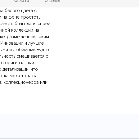
Оплата
Отзывы
ка белого цвета с
Керамика
Цвет
и на фоне простоты
ранств благодаря своей
анию
и самовывозе.
СДЭК
. Срок доставки —
до 7 дней
.
100х300х230мм.
Тип продажи
енной коллекции на
ических лиц.
авка
— доставка в день заказа.
ике, размещенный таким
йт.
.Инновации и лучшие
ными и любимыми.Будто
льность смешивается с
то оригинальный
 детализации, что
этка может стать
, коллекционеров или
Ваша эл.почта
ние.
​