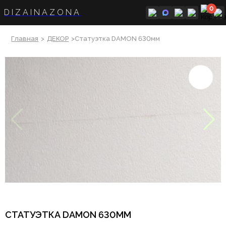
0
DIZAINAZONA
Главная
>
ДЕКОР
>Статуэтка DAMON 630мм
СТАТУЭТКА DAMON 630ММ