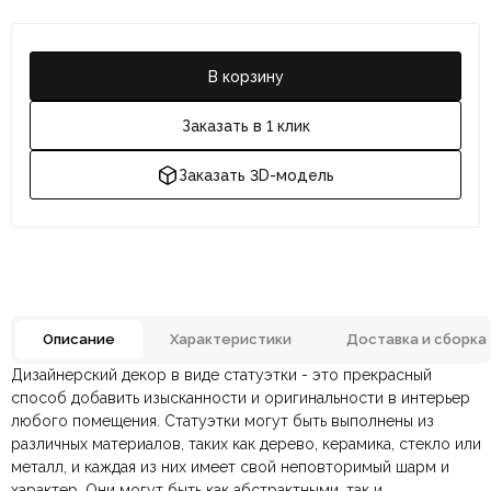
В корзину
Заказать в 1 клик
Заказать 3D-модель
Описание
Характеристики
Доставка и сборка
Дизайнерский декор в виде статуэтки - это прекрасный
Отзывов ещё нет. Напишите первым.
Материал
Металл, Смола
способ добавить изысканности и оригинальности в интерьер
любого помещения. Статуэтки могут быть выполнены из
различных материалов, таких как дерево, керамика, стекло или
По всей России:
Оплата в салоне-магазине
отправляем через транспортную
— наличными или картой
Размеры ШxГxВ
310х150х630 мм.
металл, и каждая из них имеет свой неповторимый шарм и
компанию
при самовывозе.
СДЭК
. Срок доставки —
до 7 дней
.
характер. Они могут быть как абстрактными, так и
По Москве и Санкт-Петербургу:
Безналичная оплата по счёту
— для юридических и
быстрая