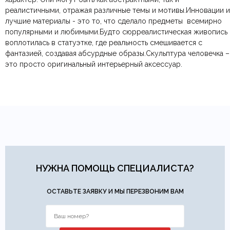
Цвет
Белый, Красный, Черный
реалистичными, отражая различные темы и мотивы.Инновации и
Яндекс.Доставка
физических лиц.
— доставка в день заказа.
лучшие материалы - это то, что сделало предметы всемирно
Онлайн оплата картой
— быстрая и безопасная через
Ваша общая оценка
популярными и любимыми.Будто сюрреалистическая живопись
сайт.
Тип продажи
Под заказ
воплотилась в статуэтке, где реальность смешивается с
Заголовок вашего отзыва
фантазией, создавая абсурдные образы.Cкульптура человечка –
это просто оригинальный интерьерный аксессуар.
Ваш отзыв
Ваше имя
Ваша эл.почта
Этот отзыв основан на моём опыте и выражает моё личное
НУЖНА ПОМОЩЬ СПЕЦИАЛИСТА?
мнение.
​
ОСТАВЬТЕ ЗАЯВКУ И МЫ ПЕРЕЗВОНИМ ВАМ
Отправить отзыв