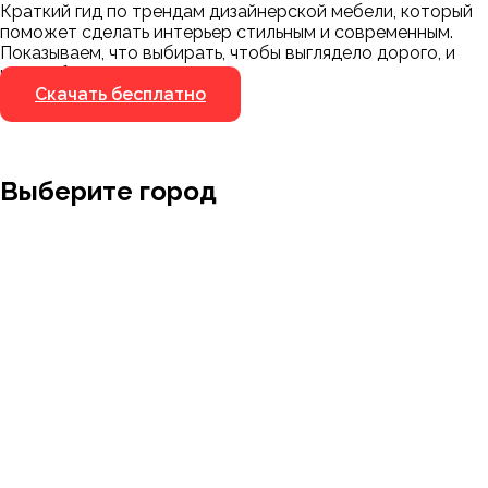
Краткий гид по трендам дизайнерской мебели, который
Я не робот
поможет сделать интерьер стильным и современным.
Я не робот
Показываем, что выбирать, чтобы выглядело дорого, и
чего избегать.
Скачать бесплатно
Выберите город
Москва
Заводоуковск
Мирный
Омск
Ижевск
Пенза
Санкт-Петербург
Муром
Ишим
Пермь
Абакан
Набережные Челны
Казань
Ростов-на-Дону
Алушта
Нефтеюганск
Калининград
Самара
Барнаул
Нижневартовск
Кемерово
Тюмень
Волгоград
Новосибирск
Кострома
Уфа
Воронеж
Новый Уренгой
Красноярск
Челябинск
Грозный
Нижний Новгород
Лангепас
Южно-Сахалинск
Дмитровск
Магнитогорск
Ялуторовск
Екатеринбург
Озерск