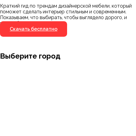
Краткий гид по трендам дизайнерской мебели, который
Я не робот
поможет сделать интерьер стильным и современным.
Я не робот
Показываем, что выбирать, чтобы выглядело дорого, и
чего избегать.
Скачать бесплатно
Выберите город
Москва
Заводоуковск
Мирный
Омск
Ижевск
Пенза
Санкт-Петербург
Муром
Ишим
Пермь
Абакан
Набережные Челны
Казань
Ростов-на-Дону
Алушта
Нефтеюганск
Калининград
Самара
Барнаул
Нижневартовск
Кемерово
Тюмень
Волгоград
Новосибирск
Кострома
Уфа
Воронеж
Новый Уренгой
Красноярск
Челябинск
Грозный
Нижний Новгород
Лангепас
Южно-Сахалинск
Дмитровск
Магнитогорск
Ялуторовск
Екатеринбург
Озерск