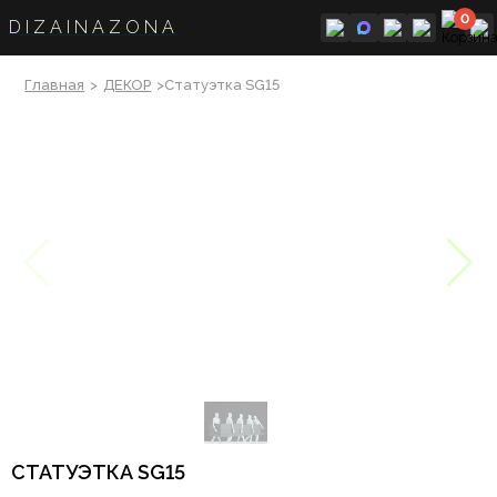
0
DIZAINAZONA
Главная
>
ДЕКОР
>Статуэтка SG15
СТАТУЭТКА SG15