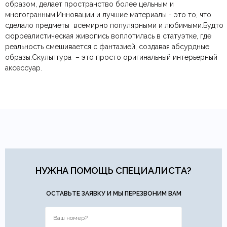
Тип продажи
В наличии
образом, делает пространство более цельным и
Яндекс.Доставка
физических лиц.
— доставка в день заказа.
многогранным.Инновации и лучшие материалы - это то, что
Онлайн оплата картой
— быстрая и безопасная через
Ваша общая оценка
сделало предметы всемирно популярными и любимыми.Будто
сайт.
сюрреалистическая живопись воплотилась в статуэтке, где
Заголовок вашего отзыва
реальность смешивается с фантазией, создавая абсурдные
образы.Cкульптура – это просто оригинальный интерьерный
аксессуар.
Ваш отзыв
Ваше имя
Ваша эл.почта
Этот отзыв основан на моём опыте и выражает моё личное
мнение.
​
НУЖНА ПОМОЩЬ СПЕЦИАЛИСТА?
Отправить отзыв
ОСТАВЬТЕ ЗАЯВКУ И МЫ ПЕРЕЗВОНИМ ВАМ