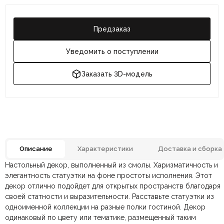
Предзаказ
Уведомить о поступлении
Заказать 3D-модель
Описание
Характеристики
Доставка и сборка
Настольный декор, выполненный из смолы. Харизматичность и
Отзывов ещё нет. Напишите первым.
Материал
Смола
элегантность статуэтки на фоне простоты исполнения. Этот
декор отлично подойдет для открытых пространств благодаря
своей статности и выразительности. Расставьте статуэтки из
По всей России:
Оплата в салоне-магазине
отправляем через транспортную
— наличными или картой
Размеры ШxГxВ
400х140х250мм.
одноименной коллекции на разные полки гостиной. Декор
компанию
при самовывозе.
СДЭК
. Срок доставки —
до 7 дней
.
одинаковый по цвету или тематике, размещенный таким
По Москве и Санкт-Петербургу:
Безналичная оплата по счёту
— для юридических и
быстрая