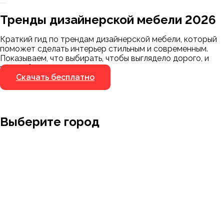
Заказать 3D-модель
Скачать каталог
Тренды дизайнерской мебели 2026
Мы пришлём ссылку для скачивания на
указанный номер
Краткий гид по трендам дизайнерской мебели, который
Я не робот
поможет сделать интерьер стильным и современным.
Я не робот
Показываем, что выбирать, чтобы выглядело дорого, и
чего избегать.
Скачать бесплатно
Выберите город
Москва
Заводоуковск
Мирный
Омск
Ижевск
Пенза
Санкт-Петербург
Муром
Ишим
Пермь
Абакан
Набережные Челны
Казань
Ростов-на-Дону
Алушта
Нефтеюганск
Калининград
Самара
Барнаул
Нижневартовск
Кемерово
Тюмень
Волгоград
Новосибирск
Кострома
Уфа
Воронеж
Новый Уренгой