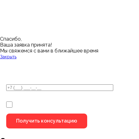
Красноярск
Челябинск
Грозный
Нижний Новгород
Лангепас
Южно-Сахалинск
Дмитровск
Магнитогорск
Ялуторовск
Екатеринбург
Озерск
Спасибо,
Ваша заявка принята!
Мы свяжемся с вами в ближайшее время
Закрыть
У Вас остались вопросы?
Я не робот