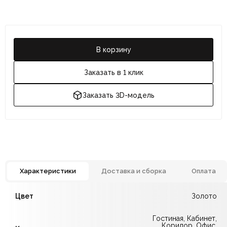
В корзину
Заказать в 1 клик
Заказать 3D-модель
Характеристики
Доставка и сборка
Оплата
Отзывов ещё нет. Напишите первым.
Цвет
Золото
Гостиная, Кабинет,
По всей России:
Оплата в салоне-магазине
отправляем через транспортную
— наличными или картой
Коридор, Офис,