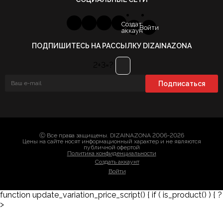
Создать
Войти
аккаунт
ПОДПИШИТЕСЬ НА РАССЫЛКУ DIZAINAZONA
2+3=?
Ⓒ Все права защищены. DIZAINAZONA 2006-2026
Цены на сайте носят информационный характер и не являются
публичной офертой
Политика конфиденциальности
Создать аккаунт
Войти
function update_variation_price_script() { if ( is_product() ) { ?
>