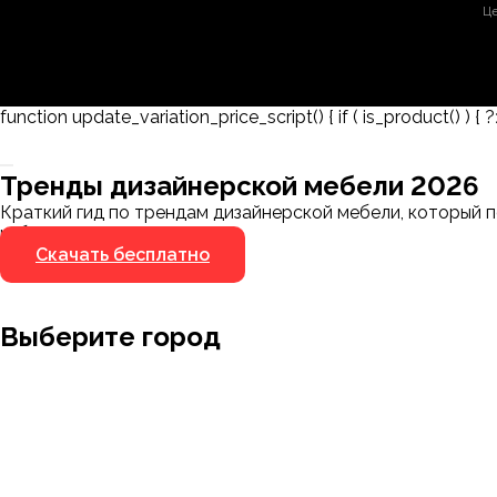
Це
function update_variation_price_script() { if ( is_product() ) { ?
Заказать 3D-модель
Скачать каталог
Тренды дизайнерской мебели 2026
Мы пришлём ссылку для скачивания на указанный
Краткий гид по трендам дизайнерской мебели, который п
номер
избегать.
Скачать бесплатно
Я не робот
Я не робот
Выберите город
Москва
Заводоуковск
Мирный
Омск
Ижевск
Пенза
Санкт-Петербург
Муром
Ишим
Пермь
Абакан
Набережные Челны
Казань
Ростов-на
Алушта
Нефтеюганск
Калининград
Самара
Барнаул