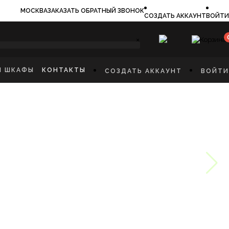
МОСКВА
ЗАКАЗАТЬ ОБРАТНЫЙ ЗВОНОК
СОЗДАТЬ АККАУНТ
ВОЙТИ
×
И ШКАФЫ
КОНТАКТЫ
СОЗДАТЬ АККАУНТ
ВОЙТИ
ИЛЬНИКИ
И
ФЫ
КАЯ МЕБЕЛЬ
Ы
СТИННУЮ
ННУЮ КОМНАТУ
И