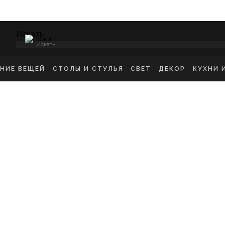
Искать
ЕНИЕ ВЕЩЕЙ
СТОЛЫ И СТУЛЬЯ
СВЕТ
ДЕКОР
КУХНИ 
НСОЛИ
СТУЛЬЯ ОБЕДЕННЫЕ
ПОТОЛОЧНЫЕ СВЕТ
ЗЕРКАЛА
КУХН
ИКРОВАТНЫЕ ТУМБЫ
СТУЛЬЯ БАРНЫЕ
БРА
КАРТИНЫ
ШКА
-ТУМБЫ
РАБОЧИЕ СТУЛЬЯ
ТОРШЕРЫ
КОВРЫ
ДЕТС
МОДЫ
СТОЛЫ ОБЕДЕННЫЕ
НАСТОЛЬНЫЕ ЛАМП
ВАЗЫ
В ГО
ЕЛЛАЖИ
СТОЛЫ ПИСЬМЕННЫЕ
СТАТУЭТКИ
В ВА
ШАЛКИ
ТУАЛЕТНЫЕ СТОЛЫ
ПОДСВЕЧНИК
ПРИКРОВАТНЫЕ СТОЛИКИ
КАШПО
ЖУРНАЛЬНЫЕ СТОЛИКИ
ПОДНОСЫ
СКАМЬИ