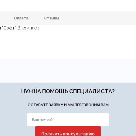
Оплата
Отзывы
 "Софт". В комплект
1600х2200 мм., 2500х2700 мм.
Состав ткани
анию
и самовывозе.
СДЭК
. Срок доставки —
до 7 дней
.
Бежевый, Б
ических лиц.
авка
— доставка в день заказа.
Софт
Цвет
Изумрудный, Крас
йт.
серый, Черный, 
НУЖНА ПОМОЩЬ СПЕЦИАЛИСТА?
ОСТАВЬТЕ ЗАЯВКУ И МЫ ПЕРЕЗВОНИМ ВАМ
Ваша эл.почта