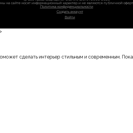
ны на сайте носят информационный характер и не являются публичной офер
Политика конфиденциальности
Создать аккаунт
Войти
>
оможет сделать интерьер стильным и современным. Показы
-Дону