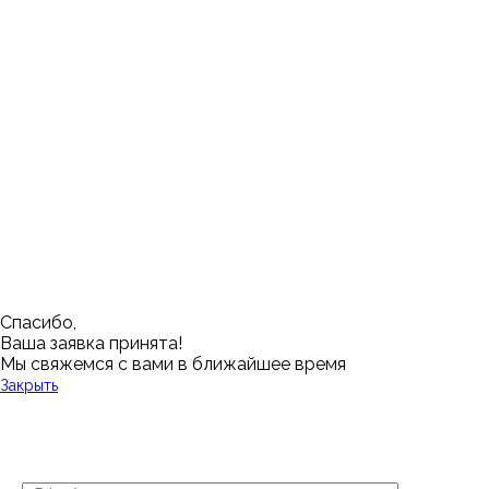
Москва
Заводоуковск
Мирный
Омск
Ижевск
Пенза
Санкт-Петербург
Муром
Ишим
Пермь
Абакан
Набережные Челны
Казань
Ростов-на-Дону
Алушта
Нефтеюганск
Калининград
Самара
Барнаул
Нижневартовск
Кемерово
Тюмень
Волгоград
Новосибирск
Кострома
Уфа
Воронеж
Новый Уренгой
Красноярск
Челябинск
Грозный
Нижний Новгород
Лангепас
Южно-Сахалинск
Дмитровск
Магнитогорск
Ялуторовск
Екатеринбург
Озерск
Спасибо,
Ваша заявка принята!
Мы свяжемся с вами в ближайшее время
Закрыть
У Вас остались вопросы?