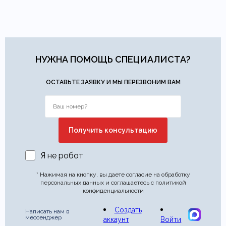
Материал ткани шторы
Сатин, Хлопок
Яндекс.Доставка
физических лиц.
— доставка в день заказа.
Онлайн оплата картой
— быстрая и безопасная через
Ваша общая оценка
сайт.
Тип продажи
В наличии
Заголовок вашего отзыва
НУЖНА ПОМОЩЬ СПЕЦИАЛИСТА?
ОСТАВЬТЕ ЗАЯВКУ И МЫ ПЕРЕЗВОНИМ ВАМ
Ваш отзыв
Ваше имя
Ваша эл.почта
Я не робот
Этот отзыв основан на моём опыте и выражает моё личное
мнение.
​
* Нажимая на кнопку, вы даете согласие на обработку
персональных данных и соглашаетесь с политикой
конфиденциальности
Отправить отзыв
Создать
Написать нам в
мессенджер
аккаунт
Войти