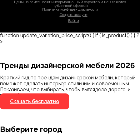
Цены на сайте носят информационный характер и не являются
публичной офертой
Политика конфиденциальности
Создать аккаунт
Войти
function update_variation_price_script() { if ( is_product() ) { ?
>
Заказать 3D-модель
Скачать каталог
Тренды дизайнерской мебели 2026
Мы пришлём ссылку для скачивания на
указанный номер
Краткий гид по трендам дизайнерской мебели, который
Я не робот
поможет сделать интерьер стильным и современным.
Я не робот
Показываем, что выбирать, чтобы выглядело дорого, и
чего избегать.
Скачать бесплатно
Выберите город