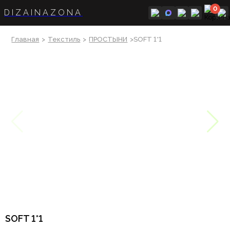
0
DIZAINAZONA
Главная
>
Текстиль
>
ПРОСТЫНИ
>SOFT 1*1
SOFT 1*1