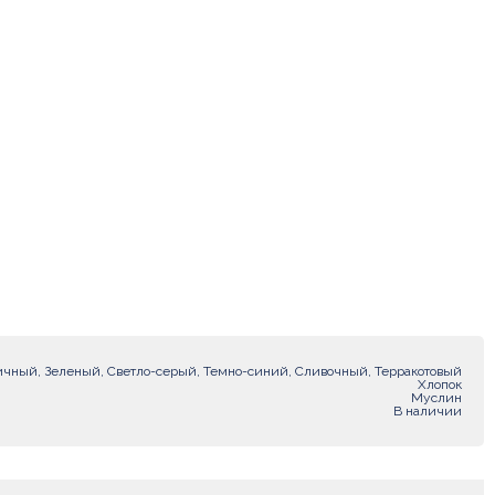
ичный, Зеленый, Светло-серый, Темно-синий, Сливочный, Терракотовый
Хлопок
Муслин
В наличии