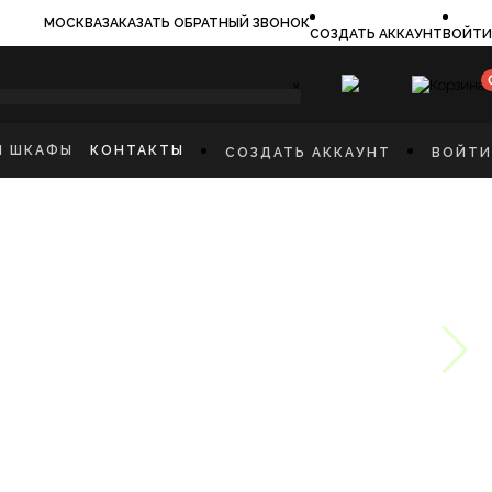
МОСКВА
ЗАКАЗАТЬ ОБРАТНЫЙ ЗВОНОК
СОЗДАТЬ АККАУНТ
ВОЙТИ
×
И ШКАФЫ
КОНТАКТЫ
СОЗДАТЬ АККАУНТ
ВОЙТИ
ИЛЬНИКИ
И
ФЫ
КАЯ МЕБЕЛЬ
Ы
СТИННУЮ
ННУЮ КОМНАТУ
И