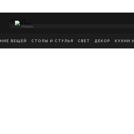
Искать
ЕНИЕ ВЕЩЕЙ
СТОЛЫ И СТУЛЬЯ
СВЕТ
ДЕКОР
КУХНИ 
НСОЛИ
СТУЛЬЯ ОБЕДЕННЫЕ
ПОТОЛОЧНЫЕ СВЕТ
ЗЕРКАЛА
КУХН
ИКРОВАТНЫЕ ТУМБЫ
СТУЛЬЯ БАРНЫЕ
БРА
КАРТИНЫ
ШКА
-ТУМБЫ
РАБОЧИЕ СТУЛЬЯ
ТОРШЕРЫ
КОВРЫ
ДЕТС
МОДЫ
СТОЛЫ ОБЕДЕННЫЕ
НАСТОЛЬНЫЕ ЛАМП
ВАЗЫ
В ГО
ЕЛЛАЖИ
СТОЛЫ ПИСЬМЕННЫЕ
СТАТУЭТКИ
В ВА
ШАЛКИ
ТУАЛЕТНЫЕ СТОЛЫ
ПОДСВЕЧНИК
ПРИКРОВАТНЫЕ СТОЛИКИ
КАШПО
ЖУРНАЛЬНЫЕ СТОЛИКИ
ПОДНОСЫ
СКАМЬИ