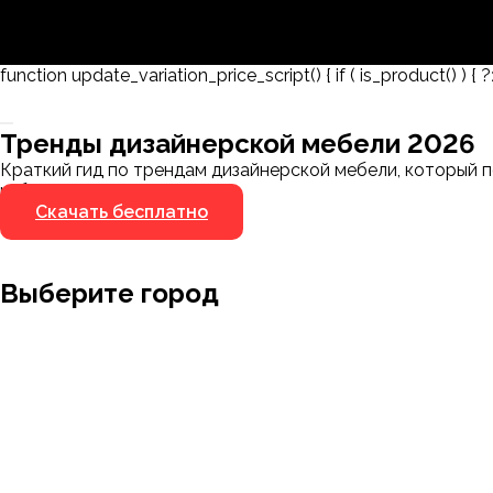
function update_variation_price_script() { if ( is_product() ) { ?
Заказать 3D-модель
Скачать каталог
Тренды дизайнерской мебели 2026
Мы пришлём ссылку для скачивания на указанный
Краткий гид по трендам дизайнерской мебели, который п
номер
избегать.
Скачать бесплатно
Я не робот
Я не робот
Выберите город
Москва
Заводоуковск
Мирный
Омск
Ижевск
Пенза
Санкт-Петербург
Муром
Ишим
Пермь
Абакан
Набережные Челны
Казань
Ростов-на
Алушта
Нефтеюганск
Калининград
Самара
Барнаул
Нижневартовск
Кемерово
Тюмень
Волгоград
Новосибирск