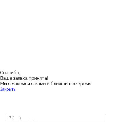
Ишим
Пермь
Абакан
Набережные Челны
Казань
Ростов-на-Дону
Алушта
Нефтеюганск
Калининград
Самара
Барнаул
Нижневартовск
Кемерово
Тюмень
Волгоград
Новосибирск
Кострома
Уфа
Воронеж
Новый Уренгой
Красноярск
Челябинск
Грозный
Нижний Новгород
Лангепас
Южно-Сахалинск
Дмитровск
Магнитогорск
Ялуторовск
Екатеринбург
Озерск
Спасибо,
Ваша заявка принята!
Мы свяжемся с вами в ближайшее время
Закрыть
У Вас остались вопросы?