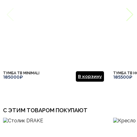
ТУМБА ТВ MINIMALI
ТУМБА ТВ H
В корзину
185000₽
185500₽
С ЭТИМ ТОВАРОМ ПОКУПАЮТ