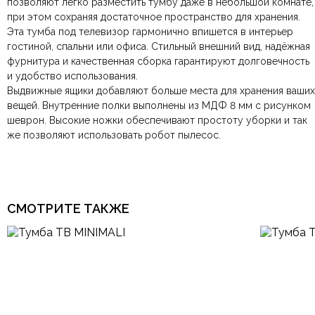
позволяют легко разместить тумбу даже в небольшой комнате,
компанию
при самовывозе.
СДЭК
. Срок доставки —
до 7 дней
.
при этом сохраняя достаточное пространство для хранения.
По Москве и Санкт-Петербургу:
Безналичная оплата по счёту
— для юридических и
быстрая
Цвет
Бронза, Черный
Эта тумба под телевизор гармонично впишется в интерьер
Яндекс.Доставка
физических лиц.
— доставка в день заказа.
гостиной, спальни или офиса. Стильный внешний вид, надёжная
Онлайн оплата картой
— быстрая и безопасная через
Ваша общая оценка
фурнитура и качественная сборка гарантируют долговечность
сайт.
Конструкция
На деревянных ножках
и удобство использования.
Заголовок вашего отзыва
Выдвижные ящики добавляют больше места для хранения ваших
вещей. Внутренние полки выполнены из МДФ 8 мм с рисунком
Форма
Прямоугольная
шеврон. Высокие ножки обеспечивают простоту уборки и так
же позволяют использовать робот пылесос.
Высокие, Распашные
Особенности
дверцы, С выдвижным
Ваш отзыв
ящиком
Ваше имя
Ваша эл.почта
Гостиная, Детская,
Комната
Кабинет, Спальня,
Столовая
СМОТРИТЕ ТАКЖЕ
Арт-Деко, Итальянский,
Этот отзыв основан на моём опыте и выражает моё личное
Кантри, Лофт,
Стиль
Минимализм, Модерн,
мнение.
​
Прованс, Современный,
Эклектика
Отправить отзыв
Тип продажи
Под заказ