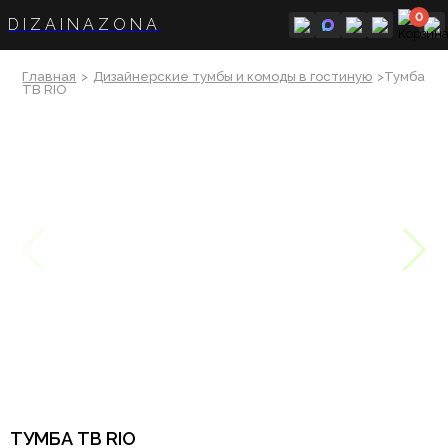
0
DIZAINAZONA
Главная
>
Дизайнерские тумбы и комоды в гостиную
>Тумба
ТВ RIO
ТУМБА ТВ RIO