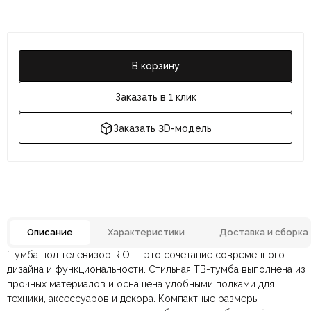
В корзину
Заказать в 1 клик
Заказать 3D-модель
Описание
Характеристики
Доставка и сборка
`Тумба под телевизор RIO — это сочетание современного
Ламинат, МДФ, Металл,
Отзывов ещё нет. Напишите первым.
Материал
дизайна и функциональности. Стильная ТВ-тумба выполнена из
Экокожа
прочных материалов и оснащена удобными полками для
техники, аксессуаров и декора. Компактные размеры
По всей России:
Оплата в салоне-магазине
отправляем через транспортную
— наличными или картой
Размеры ШxГxВ
2090x480x510 мм.