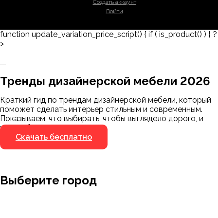
Создать аккаунт
Войти
function update_variation_price_script() { if ( is_product() ) { ?
>
Заказать 3D-модель
Скачать каталог
Тренды дизайнерской мебели 2026
Мы пришлём ссылку для скачивания на
указанный номер
Краткий гид по трендам дизайнерской мебели, который
Я не робот
поможет сделать интерьер стильным и современным.
Я не робот
Показываем, что выбирать, чтобы выглядело дорого, и
чего избегать.
Скачать бесплатно
Выберите город
Москва
Заводоуковск
Мирный
Омск
Ижевск
Пенза
Санкт-Петербург
Муром