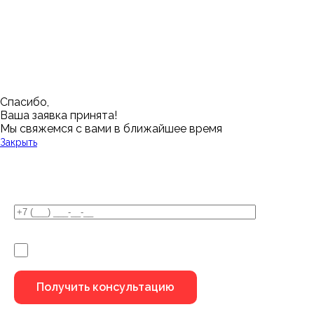
Воронеж
Новый Уренгой
Красноярск
Челябинск
Грозный
Нижний Новгород
Лангепас
Южно-Сахалинск
Дмитровск
Магнитогорск
Ялуторовск
Екатеринбург
Озерск
Спасибо,
Ваша заявка принята!
Мы свяжемся с вами в ближайшее время
Закрыть
У Вас остались вопросы?
Я не робот