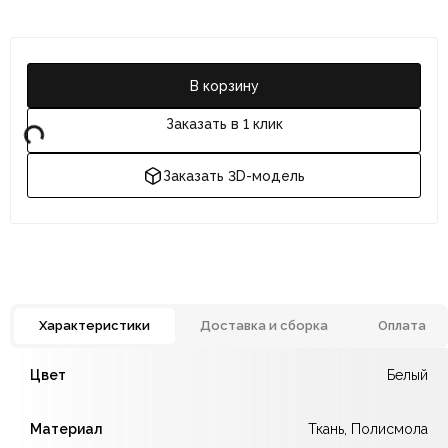
В корзину
Заказать в 1 клик
Заказать 3D-модель
Характеристики
Доставка и сборка
Оплата
Отзывов ещё нет. Напишите первым.
Цвет
Белый
По всей России:
Оплата в салоне-магазине
отправляем через транспортную
— наличными или картой
Материал
Ткань, Полисмола
компанию
при самовывозе.
СДЭК
. Срок доставки —
до 7 дней
.