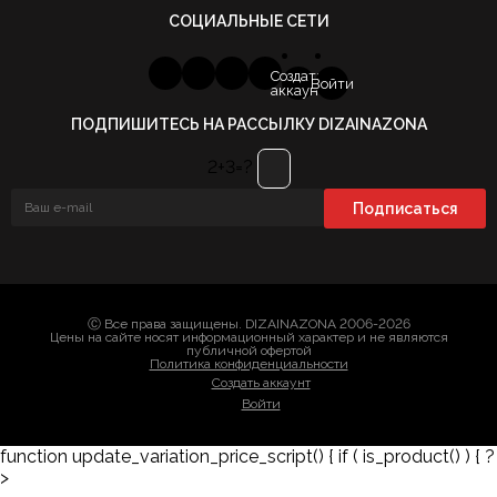
СОЦИАЛЬНЫЕ СЕТИ
Создать
Войти
аккаунт
ПОДПИШИТЕСЬ НА РАССЫЛКУ DIZAINAZONA
2+3=?
Ⓒ Все права защищены. DIZAINAZONA 2006-2026
Цены на сайте носят информационный характер и не являются
публичной офертой
Политика конфиденциальности
Создать аккаунт
Войти
function update_variation_price_script() { if ( is_product() ) { ?
>