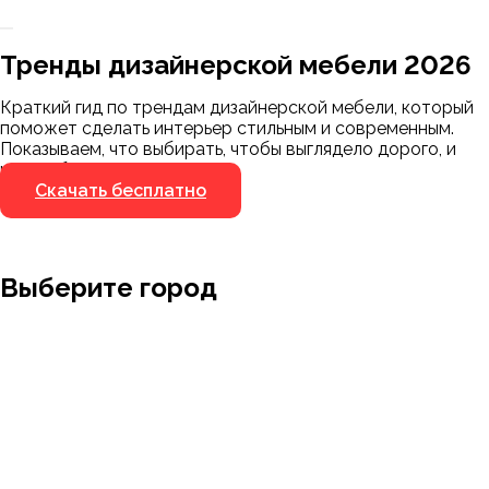
Заказать 3D-модель
Скачать каталог
Тренды дизайнерской мебели 2026
Мы пришлём ссылку для скачивания на
указанный номер
Краткий гид по трендам дизайнерской мебели, который
Я не робот
поможет сделать интерьер стильным и современным.
Я не робот
Показываем, что выбирать, чтобы выглядело дорого, и
чего избегать.
Скачать бесплатно
Выберите город
Москва
Заводоуковск
Мирный
Омск
Ижевск
Пенза
Санкт-Петербург
Муром
Ишим
Пермь
Абакан
Набережные Челны
Казань
Ростов-на-Дону
Алушта
Нефтеюганск
Калининград
Самара
Барнаул
Нижневартовск
Кемерово
Тюмень
Волгоград
Новосибирск
Кострома
Уфа