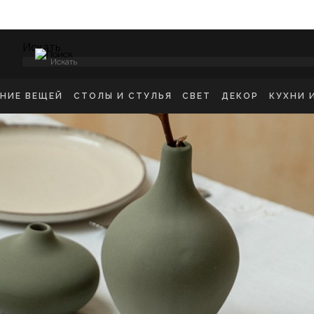
Искать
ЕНИЕ ВЕЩЕЙ
СТОЛЫ И СТУЛЬЯ
СВЕТ
ДЕКОР
КУХНИ 
НСОЛИ
СТУЛЬЯ ОБЕДЕННЫЕ
ПОТОЛОЧНЫЕ СВЕТ
ЗЕРКАЛА
КУХН
ИКРОВАТНЫЕ ТУМБЫ
СТУЛЬЯ БАРНЫЕ
БРА
КАРТИНЫ
ШКА
-ТУМБЫ
РАБОЧИЕ СТУЛЬЯ
ТОРШЕРЫ
КОВРЫ
ДЕТС
МОДЫ
СТОЛЫ ОБЕДЕННЫЕ
НАСТОЛЬНЫЕ ЛАМП
ВАЗЫ
В ГО
ЕЛЛАЖИ
СТОЛЫ ПИСЬМЕННЫЕ
СТАТУЭТКИ
В ВА
ШАЛКИ
ТУАЛЕТНЫЕ СТОЛЫ
ПОДСВЕЧНИК
ПРИКРОВАТНЫЕ СТОЛИКИ
КАШПО
ЖУРНАЛЬНЫЕ СТОЛИКИ
ПОДНОСЫ
СКАМЬИ