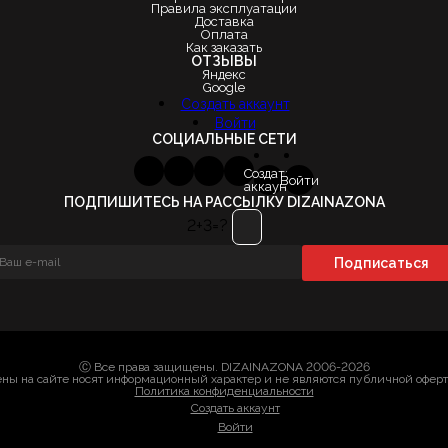
Правила эксплуатации
Доставка
Оплата
Как заказать
ОТЗЫВЫ
Яндекс
Google
Создать аккаунт
Войти
СОЦИАЛЬНЫЕ СЕТИ
Создать
Войти
аккаунт
ПОДПИШИТЕСЬ НА РАССЫЛКУ DIZAINAZONA
2+3=?
Ⓒ Все права защищены. DIZAINAZONA 2006-2026
ны на сайте носят информационный характер и не являются публичной офер
Политика конфиденциальности
Создать аккаунт
Войти