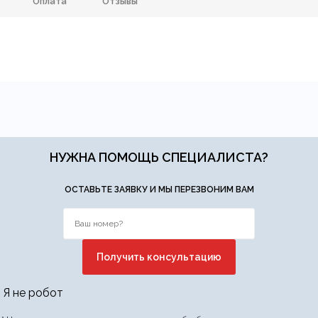
Оплата
Отзывы
Бежевый, Белый
Состав ткани
анию
и самовывозе.
СДЭК
. Срок доставки —
до 7 дней
.
Лён, Хлопок
Тип продажи
ических лиц.
авка
— доставка в день заказа.
йт.
НУЖНА ПОМОЩЬ СПЕЦИАЛИСТА?
ОСТАВЬТЕ ЗАЯВКУ И МЫ ПЕРЕЗВОНИМ ВАМ
Ваша эл.почта
Я не робот
ние.
​