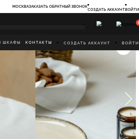
МОСКВА
ЗАКАЗАТЬ ОБРАТНЫЙ ЗВОНОК
СОЗДАТЬ АККАУНТ
ВОЙТИ
×
И ШКАФЫ
КОНТАКТЫ
СОЗДАТЬ АККАУНТ
ВОЙТИ
ИЛЬНИКИ
И
ФЫ
КАЯ МЕБЕЛЬ
Ы
СТИННУЮ
ННУЮ КОМНАТУ
И