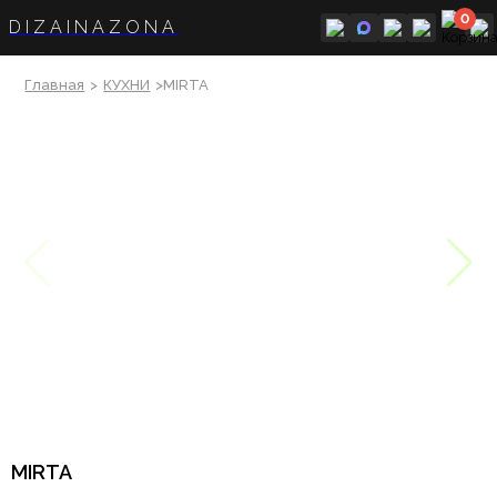
0
DIZAINAZONA
Главная
>
КУХНИ
>MIRTA
MIRTA