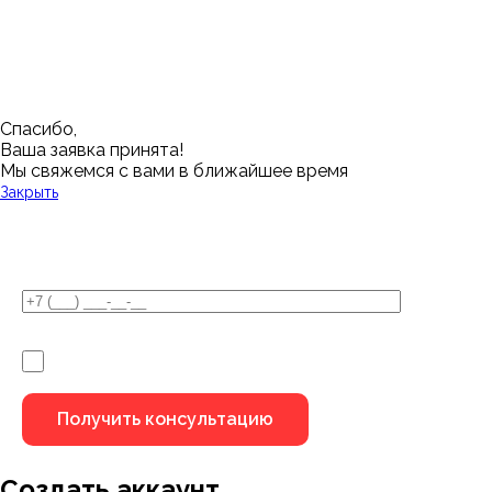
Нижний Новгород
Лангепас
Южно-Сахалинск
Дмитровск
Магнитогорск
Ялуторовск
Екатеринбург
Озерск
Спасибо,
Ваша заявка принята!
Мы свяжемся с вами в ближайшее время
Закрыть
У Вас остались вопросы?
Я не робот
Создать аккаунт