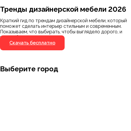
Тренды дизайнерской мебели 2026
Мы пришлём ссылку для скачивания на
указанный номер
Краткий гид по трендам дизайнерской мебели, который
Я не робот
поможет сделать интерьер стильным и современным.
Я не робот
Показываем, что выбирать, чтобы выглядело дорого, и
чего избегать.
Скачать бесплатно
Выберите город
Москва
Заводоуковск
Мирный
Омск
Ижевск
Пенза
Санкт-Петербург
Муром
Ишим
Пермь
Абакан
Набережные Челны
Казань
Ростов-на-Дону
Алушта
Нефтеюганск
Калининград
Самара
Барнаул
Нижневартовск
Кемерово
Тюмень
Волгоград
Новосибирск
Кострома
Уфа
Воронеж
Новый Уренгой
Красноярск
Челябинск
Грозный