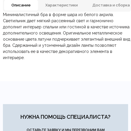
Описание
Характеристики
Доставка и сборка
Минималистичный бра в форме шара из белого акрила.
Отзывов ещё нет. Напишите первым.
Материал
Акрил, Металл
Светильник дает мягкий рассеянный свет и гармонично
дополнит интерьер спальни или гостиной в качестве источника
дополнительного освещения. Оригинальное металлическое
По всей России:
Оплата в салоне-магазине
отправляем через транспортную
— наличными или картой
Цвет
Белый, Латунь
основание цвета латуни подчеркивает элегантный внешний вид
компанию
при самовывозе.
СДЭК
. Срок доставки —
до 7 дней
.
бра. Сдержанный и утонченный дизайн лампы позволяют
По Москве и Санкт-Петербургу:
Безналичная оплата по счёту
— для юридических и
быстрая
Страна производитель
Китай
использовать ее в качестве декоративного элемента в
Яндекс.Доставка
физических лиц.
— доставка в день заказа.
интерьере.
Онлайн оплата картой
— быстрая и безопасная через
Ваша общая оценка
сайт.
Диаметр/Высота
150х150мм.
Заголовок вашего отзыва
Тип продажи
В наличии
Ваш отзыв
Ваше имя
Ваша эл.почта
НУЖНА ПОМОЩЬ СПЕЦИАЛИСТА?
ОСТАВЬТЕ ЗАЯВКУ И МЫ ПЕРЕЗВОНИМ ВАМ