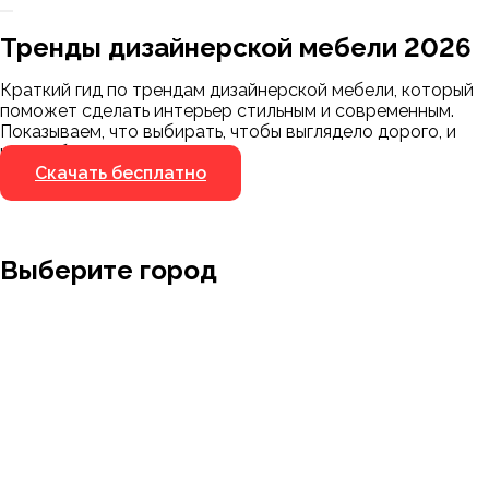
Заказать 3D-модель
Скачать каталог
Тренды дизайнерской мебели 2026
Мы пришлём ссылку для скачивания на
указанный номер
Краткий гид по трендам дизайнерской мебели, который
Я не робот
поможет сделать интерьер стильным и современным.
Я не робот
Показываем, что выбирать, чтобы выглядело дорого, и
чего избегать.
Скачать бесплатно
Выберите город
Москва
Заводоуковск
Мирный
Омск
Ижевск
Пенза
Санкт-Петербург
Муром
Ишим
Пермь
Абакан
Набережные Челны
Казань
Ростов-на-Дону
Алушта
Нефтеюганск
Калининград
Самара
Барнаул
Нижневартовск
Кемерово
Тюмень
Волгоград
Новосибирск
Кострома
Уфа
Воронеж