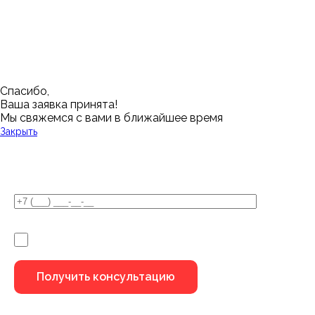
Новый Уренгой
Красноярск
Челябинск
Грозный
Нижний Новгород
Лангепас
Южно-Сахалинск
Дмитровск
Магнитогорск
Ялуторовск
Екатеринбург
Озерск
Спасибо,
Ваша заявка принята!
Мы свяжемся с вами в ближайшее время
Закрыть
У Вас остались вопросы?
Я не робот