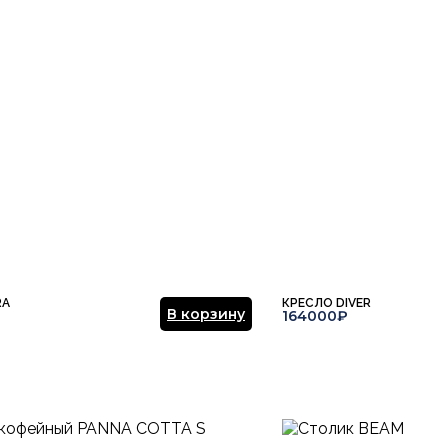
Ваша эл.почта
ние.
​
Отправить отзыв
RA
КРЕСЛО DIVER
В корзину
164000₽