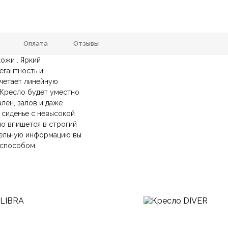
Оплата
Отзывы
ожи . Яркий
Дерево, Кожа
Размеры ШxГxВ
егантность и
очетает линейную
анию
и самовывозе.
СДЭК
. Срок доставки —
до 7 дней
.
С мягким сиденьем
Подлокотники
 Кресло будет уместно
ических лиц.
авка
— доставка в день заказа.
ален, залов и даже
йт.
С низкой спинкой
Форма
 сиденье с невысокой
о впишется в строгий
Балкон-лод
ительную информацию вы
Китай
Комната
 способом.
Арт-Деко, Италья
Под заказ
Стиль