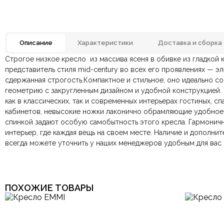
Описание
Характеристики
Доставка и сборка
Строгое низкое кресло из массива ясеня в обивке из гладкой к
Материал
Отзывов ещё нет. Напишите первым.
представитель стиля mid-century во всех его проявлениях — эл
сдержанная строгость.Компактное и стильное, оно идеально с
По всей России:
Оплата в салоне-магазине
отправляем через транспортную комп
— наличными или картой пр
Конструкция
геометрию с закругленным дизайном и удобной конструкцией.
По Москве и Санкт-Петербургу:
Безналичная оплата по счёту
— для юридических и физ
быстрая
Яндекс.Дост
как в классических, так и современных интерьерах гостиных, сп
Онлайн оплата картой
— быстрая и безопасная через са
Спинка
кабинетов, невысокие ножки лаконично обрамляющие удобное
спинкой задают особую самобытность этого кресла. Гармоничн
интерьер, где каждая вещь на своем месте. Наличие и дополн
Страна производитель
Ваша общая оценка
всегда можете уточнить у наших менеджеров удобным для вас
Заголовок вашего отзыва
Тип продажи
ПОХОЖИЕ ТОВАРЫ
Ваш отзыв