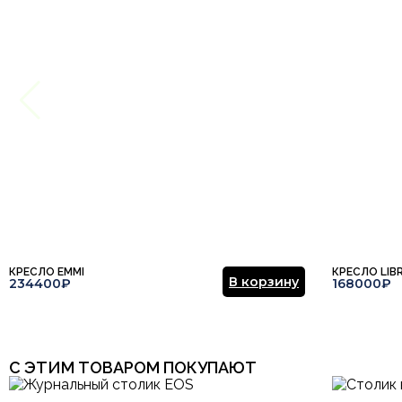
Ваше имя
Этот отзыв основан на моём опыте и выражает моё личное мне
КРЕСЛО EMMI
КРЕСЛО LIB
В корзину
234400₽
168000₽
С ЭТИМ ТОВАРОМ ПОКУПАЮТ