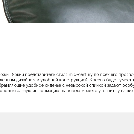
кожи . Яркий представитель стиля mid-century во всех его прояв
ленным дизайном и удобной конструкцией. Кресло будет уместно 
обрамляющие удобное сиденье с невысокой спинкой задают особ
р, где каждая вещь на своем месте. Наличие и дополнительную информацию вы всегда может