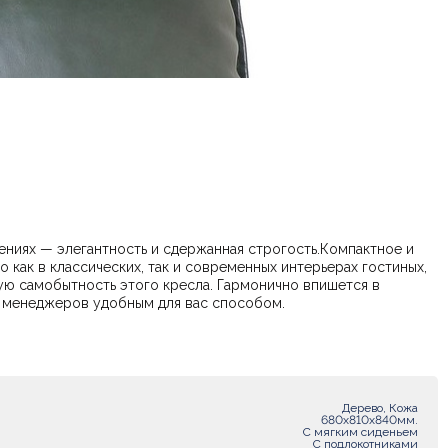
лениях — элегантность и сдержанная строгость.Компактное и
как в классических, так и современных интерьерах гостиных,
ую самобытность этого кресла. Гармонично впишется в
е уточнить у наших менеджеров удобным для вас способом.
Дерево, Кожа
680х810х840мм.
С мягким сиденьем
С подлокотниками