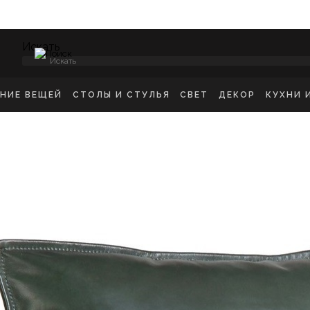
Искать
ЕНИЕ ВЕЩЕЙ
СТОЛЫ И СТУЛЬЯ
СВЕТ
ДЕКОР
КУХНИ 
НСОЛИ
СТУЛЬЯ ОБЕДЕННЫЕ
ПОТОЛОЧНЫЕ СВЕТ
ЗЕРКАЛА
КУХН
ИКРОВАТНЫЕ ТУМБЫ
СТУЛЬЯ БАРНЫЕ
БРА
КАРТИНЫ
ШКА
-ТУМБЫ
РАБОЧИЕ СТУЛЬЯ
ТОРШЕРЫ
КОВРЫ
ДЕТС
МОДЫ
СТОЛЫ ОБЕДЕННЫЕ
НАСТОЛЬНЫЕ ЛАМП
ВАЗЫ
В ГО
ЕЛЛАЖИ
СТОЛЫ ПИСЬМЕННЫЕ
СТАТУЭТКИ
В ВА
ШАЛКИ
ТУАЛЕТНЫЕ СТОЛЫ
ПОДСВЕЧНИК
ПРИКРОВАТНЫЕ СТОЛИКИ
КАШПО
ЖУРНАЛЬНЫЕ СТОЛИКИ
ПОДНОСЫ
СКАМЬИ