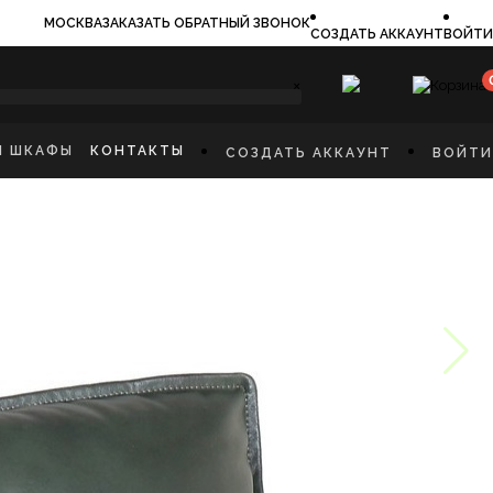
МОСКВА
ЗАКАЗАТЬ ОБРАТНЫЙ ЗВОНОК
СОЗДАТЬ АККАУНТ
ВОЙТИ
×
И ШКАФЫ
КОНТАКТЫ
СОЗДАТЬ АККАУНТ
ВОЙТИ
ИЛЬНИКИ
И
ФЫ
КАЯ МЕБЕЛЬ
Ы
СТИННУЮ
ННУЮ КОМНАТУ
И