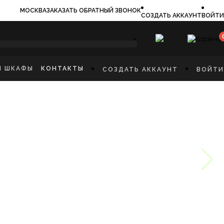
МОСКВА
ЗАКАЗАТЬ ОБРАТНЫЙ ЗВОНОК
СОЗДАТЬ АККАУНТ
ВОЙТИ
×
И ШКАФЫ
КОНТАКТЫ
СОЗДАТЬ АККАУНТ
ВОЙТИ
ИЛЬНИКИ
И
ФЫ
КАЯ МЕБЕЛЬ
Ы
СТИННУЮ
ННУЮ КОМНАТУ
И