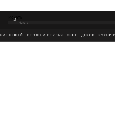
Искать
ЕНИЕ ВЕЩЕЙ
СТОЛЫ И СТУЛЬЯ
СВЕТ
ДЕКОР
КУХНИ 
НСОЛИ
СТУЛЬЯ ОБЕДЕННЫЕ
ПОТОЛОЧНЫЕ СВЕТ
ЗЕРКАЛА
КУХН
ИКРОВАТНЫЕ ТУМБЫ
СТУЛЬЯ БАРНЫЕ
БРА
КАРТИНЫ
ШКА
-ТУМБЫ
РАБОЧИЕ СТУЛЬЯ
ТОРШЕРЫ
КОВРЫ
ДЕТС
МОДЫ
СТОЛЫ ОБЕДЕННЫЕ
НАСТОЛЬНЫЕ ЛАМП
ВАЗЫ
В ГО
ЕЛЛАЖИ
СТОЛЫ ПИСЬМЕННЫЕ
СТАТУЭТКИ
В ВА
ШАЛКИ
ТУАЛЕТНЫЕ СТОЛЫ
ПОДСВЕЧНИК
ПРИКРОВАТНЫЕ СТОЛИКИ
КАШПО
ЖУРНАЛЬНЫЕ СТОЛИКИ
ПОДНОСЫ
СКАМЬИ