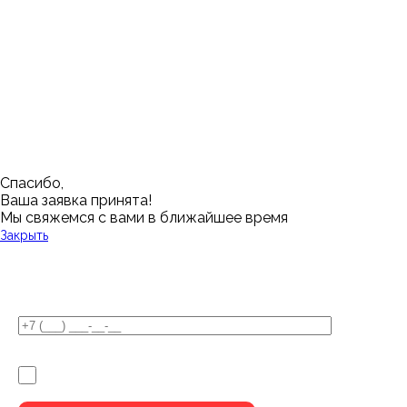
Калининград
Самара
Барнаул
Нижневартовск
Кемерово
Тюмень
Волгоград
Новосибирск
Кострома
Уфа
Воронеж
Новый Уренгой
Красноярск
Челябинск
Грозный
Нижний Новгород
Лангепас
Южно-Сахалинск
Дмитровск
Магнитогорск
Ялуторовск
Екатеринбург
Озерск
Спасибо,
Ваша заявка принята!
Мы свяжемся с вами в ближайшее время
Закрыть
У Вас остались вопросы?
Я не робот