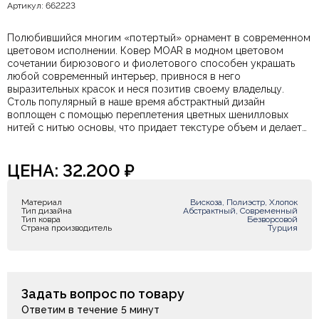
Артикул: 662223
Полюбившийся многим «потертый» орнамент в современном
цветовом исполнении. Ковер MOAR в модном цветовом
сочетании бирюзового и фиолетового способен украшать
любой современный интерьер, привнося в него
выразительных красок и неся позитив своему владельцу.
Столь популярный в наше время абстрактный дизайн
воплощен с помощью переплетения цветных​ шенилловых
нитей с нитью основы, что придает текстуре объем и делает
ковер невероятно мягким и добавляет «теплоты» его
внешнему виду. Состав: хлопок (CO) - 17%, полиэстер (PES) -
78%, вискоза - 5% Наличие и дополнительную информацию вы
ЦЕНА:
32.200
₽
всегда можете уточнить у наших менеджеров удобным для
Вас способом.
Материал
Вискоза, Полиэстр, Хлопок
Тип дизайна
Абстрактный, Современный
Тип ковра
Безворсовой
Страна производитель
Турция
Задать вопрос по товару
Ответим в течение 5 минут