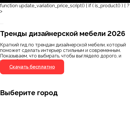
function update_variation_price_script() { if ( is_product() ) { ?
>
Заказать 3D-модель
Скачать каталог
Тренды дизайнерской мебели 2026
Мы пришлём ссылку для скачивания на
указанный номер
Краткий гид по трендам дизайнерской мебели, который
Я не робот
поможет сделать интерьер стильным и современным.
Я не робот
Показываем, что выбирать, чтобы выглядело дорого, и
чего избегать.
Скачать бесплатно
Выберите город
Москва
Заводоуковск
Мирный
Омск
Ижевск
Пенза
Санкт-Петербург
Муром
Ишим
Пермь
Абакан
Набережные Челны
Казань
Ростов-на-Дону
Алушта
Нефтеюганск