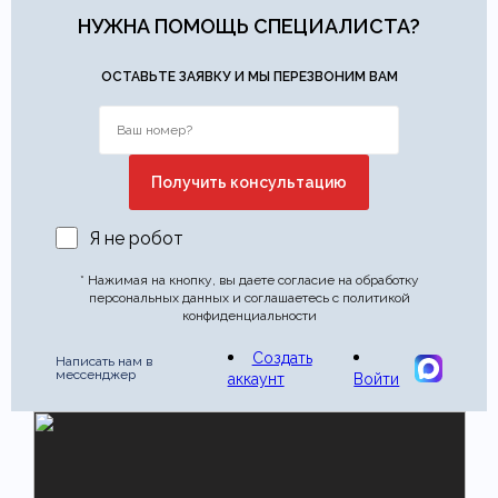
Этот отзыв основан на моём опыте и выражает моё личное
НУЖНА ПОМОЩЬ СПЕЦИАЛИСТА?
мнение.
​
ОСТАВЬТЕ ЗАЯВКУ И МЫ ПЕРЕЗВОНИМ ВАМ
Отправить отзыв
Я не робот
* Нажимая на кнопку, вы даете согласие на обработку
персональных данных и соглашаетесь с политикой
конфиденциальности
Создать
Написать нам в
мессенджер
аккаунт
Войти