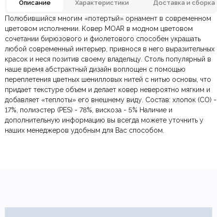
Описание
Характеристики
Доставка и сборка
Полюбившийся многим «потертый» орнамент в современном
Вискоза, Полиэстр,
Отзывов ещё нет. Напишите первым.
Материал
цветовом исполнении. Ковер MOAR в модном цветовом
Хлопок
сочетании бирюзового и фиолетового способен украшать
любой современный интерьер, привнося в него выразительных
По всей России:
Оплата в салоне-магазине
отправляем через транспортную
— наличными или картой
Абстрактный,
Тип дизайна
Современный
красок и неся позитив своему владельцу. Столь популярный в
компанию
при самовывозе.
СДЭК
. Срок доставки —
до 7 дней
.
наше время абстрактный дизайн воплощен с помощью
По Москве и Санкт-Петербургу:
Безналичная оплата по счёту
— для юридических и
быстрая
Тип ковра
Безворсовой
переплетения цветных​ шенилловых нитей с нитью основы, что
Яндекс.Доставка
физических лиц.
— доставка в день заказа.
придает текстуре объем и делает ковер невероятно мягким и
Онлайн оплата картой
— быстрая и безопасная через
Ваша общая оценка
добавляет «теплоты» его внешнему виду. Состав: хлопок (CO) -
сайт.
Страна производитель
Турция
17%, полиэстер (PES) - 78%, вискоза - 5% Наличие и
Заголовок вашего отзыва
дополнительную информацию вы всегда можете уточнить у
наших менеджеров удобным для Вас способом.
Ваш отзыв
Ваше имя
Ваша эл.почта