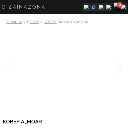
0
DIZAINAZONA
Главная
>
ДЕКОР
>
КОВРЫ
>Ковер A_MOAR
КОВЕР A_MOAR