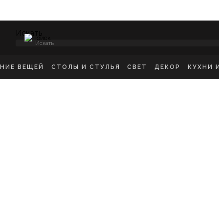
Искать
ЕНИЕ ВЕЩЕЙ
СТОЛЫ И СТУЛЬЯ
СВЕТ
ДЕКОР
КУХНИ 
НСОЛИ
СТУЛЬЯ ОБЕДЕННЫЕ
ПОТОЛОЧНЫЕ СВЕТ
ЗЕРКАЛА
КУХН
ИКРОВАТНЫЕ ТУМБЫ
СТУЛЬЯ БАРНЫЕ
БРА
КАРТИНЫ
ШКА
-ТУМБЫ
РАБОЧИЕ СТУЛЬЯ
ТОРШЕРЫ
КОВРЫ
ДЕТС
МОДЫ
СТОЛЫ ОБЕДЕННЫЕ
НАСТОЛЬНЫЕ ЛАМП
ВАЗЫ
В ГО
ЕЛЛАЖИ
СТОЛЫ ПИСЬМЕННЫЕ
СТАТУЭТКИ
В ВА
ШАЛКИ
ТУАЛЕТНЫЕ СТОЛЫ
ПОДСВЕЧНИК
ПРИКРОВАТНЫЕ СТОЛИКИ
КАШПО
ЖУРНАЛЬНЫЕ СТОЛИКИ
ПОДНОСЫ
СКАМЬИ