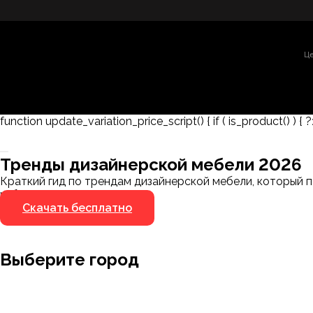
Це
function update_variation_price_script() { if ( is_product() ) { ?
Заказать 3D-модель
Скачать каталог
Тренды дизайнерской мебели 2026
Мы пришлём ссылку для скачивания на указанный
Краткий гид по трендам дизайнерской мебели, который п
номер
избегать.
Скачать бесплатно
Я не робот
Я не робот
Выберите город
Москва
Заводоуковск
Мирный
Омск
Ижевск
Пенза
Санкт-Петербург
Муром