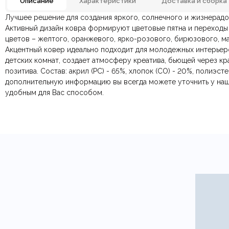
Описание
Характеристики
Доставка и сборка
Лучшее решение для создания яркого, солнечного и жизнерадо
Материал
Отзывов ещё нет. Напишите первым.
Активный дизайн ковра формируют цветовые пятна и переходы
цветов – желтого, оранжевого, ярко-розового, бирюзового, ма
По всей России:
Оплата в салоне-магазине
отправляем через транспортную комп
— наличными или картой пр
Тип ковра
Акцентный ковер идеально подходит для молодежных интерьер
По Москве и Санкт-Петербургу:
Безналичная оплата по счёту
— для юридических и физ
быстрая
Яндекс.Дост
детских комнат, создает атмосферу креатива, бьющей через кра
Онлайн оплата картой
— быстрая и безопасная через са
позитива. Состав: акрил (PC) - 65%, хлопок (CO) - 20%, полиэсте
дополнительную информацию вы всегда можете уточнить у на
удобным для Вас способом.
Ваша общая оценка
Заголовок вашего отзыва
Ваш отзыв
Ваше имя
Этот отзыв основан на моём опыте и выражает моё личное мне