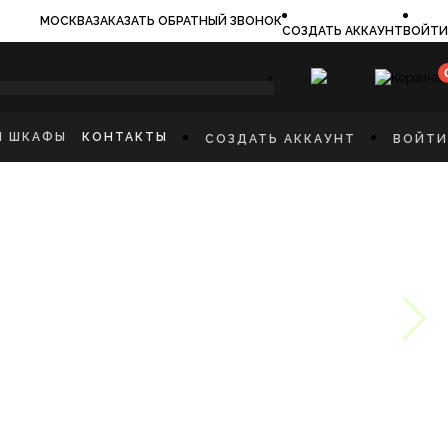
МОСКВА
ЗАКАЗАТЬ ОБРАТНЫЙ ЗВОНОК
СОЗДАТЬ АККАУНТ
ВОЙТИ
×
И ШКАФЫ
КОНТАКТЫ
СОЗДАТЬ АККАУНТ
ВОЙТИ
ИЛЬНИКИ
И
ФЫ
КАЯ МЕБЕЛЬ
Ы
СТИННУЮ
ННУЮ КОМНАТУ
И