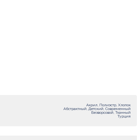
Акрил, Полиэстр, Хлопок
Абстрактный, Детский, Современный
Безворсовой, Тканный
Турция