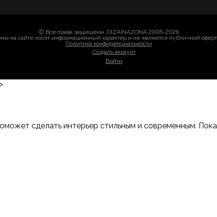
Ⓒ Все права защищены. DIZAINAZONA 2006-2026
ны на сайте носят информационный характер и не являются публичной офер
Политика конфиденциальности
Создать аккаунт
Войти
>
оможет сделать интерьер стильным и современным. Показы