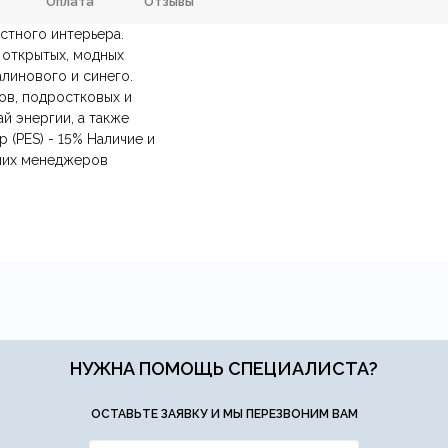
Оплата
Отзывы
стного интерьера.
Акрил, Полиэстр, Хлопок
Тип дизайна
 открытых, модных
линового и синего.
анию
и самовывозе.
СДЭК
. Срок доставки —
до 7 дней
.
Безворсовой, Тканный
Страна производитель
ов, подростковых и
ических лиц.
авка
— доставка в день заказа.
й энергии, а также
йт.
р (PES) - 15% Наличие и
ших менеджеров
НУЖНА ПОМОЩЬ СПЕЦИАЛИСТА?
Ваша эл.почта
ОСТАВЬТЕ ЗАЯВКУ И МЫ ПЕРЕЗВОНИМ ВАМ
ние.
​