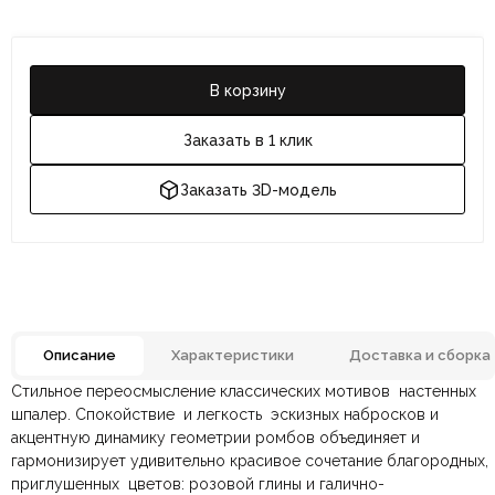
В корзину
Заказать в 1 клик
Заказать 3D-модель
Описание
Характеристики
Доставка и сборка
Стильное переосмысление классических мотивов настенных
Отзывов ещё нет. Напишите первым.
Материал
Полиэстр, Хлопок
шпалер. Спокойствие и легкость эскизных набросков и
акцентную динамику геометрии ромбов объединяет и
гармонизирует удивительно красивое сочетание благородных,
По всей России:
Оплата в салоне-магазине
отправляем через транспортную
— наличными или картой
Геометричный,
Тип дизайна
Современный
приглушенных цветов: розовой глины и галично-
компанию
при самовывозе.
СДЭК
. Срок доставки —
до 7 дней
.