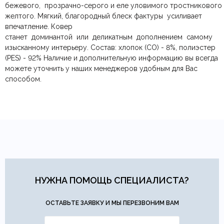
бежевого, прозрачно-серого и еле уловимого тростникового
По Москве и Санкт-Петербургу:
Безналичная оплата по счёту
— для юридических и
быстрая
Тип ковра
Ворсовой, Тканный
желтого. Мягкий, благородный блеск фактуры усиливает
Яндекс.Доставка
физических лиц.
— доставка в день заказа.
впечатление. Ковер
Онлайн оплата картой
— быстрая и безопасная через
Ваша общая оценка
станет доминантой или деликатным дополнением самому
сайт.
Страна производитель
Турция
изысканному интерьеру. Состав: хлопок (CO) - 8%, полиэстер
Заголовок вашего отзыва
(PES) - 92% Наличие и дополнительную информацию вы всегда
можете уточнить у наших менеджеров удобным для Вас
Тип продажи
Под заказ
способом.
Ваш отзыв
Ваше имя
Ваша эл.почта
Этот отзыв основан на моём опыте и выражает моё личное
мнение.
​
НУЖНА ПОМОЩЬ СПЕЦИАЛИСТА?
Отправить отзыв
ОСТАВЬТЕ ЗАЯВКУ И МЫ ПЕРЕЗВОНИМ ВАМ