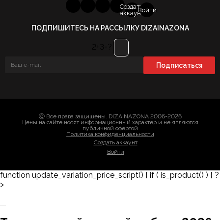
Создать
Войти
аккаунт
ПОДПИШИТЕСЬ НА РАССЫЛКУ DIZAINAZONA
2+3=?
Ⓒ Все права защищены. DIZAINAZONA 2006-2026
Цены на сайте носят информационный характер и не являются
публичной офертой
Политика конфиденциальности
Создать аккаунт
Войти
function update_variation_price_script() { if ( is_product() ) { ?
>
Заказать 3D-модель
Скачать каталог