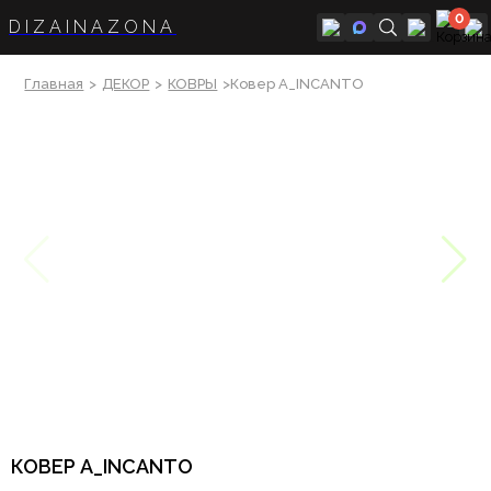
0
DIZAINAZONA
Главная
>
ДЕКОР
>
КОВРЫ
>Ковер A_INCANTO
КОВЕР A_INCANTO