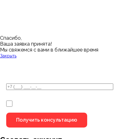
Грозный
Нижний Новгород
Лангепас
Южно-Сахалинск
Дмитровск
Магнитогорск
Ялуторовск
Екатеринбург
Озерск
Спасибо,
Ваша заявка принята!
Мы свяжемся с вами в ближайшее время
Закрыть
У Вас остались вопросы?
Я не робот