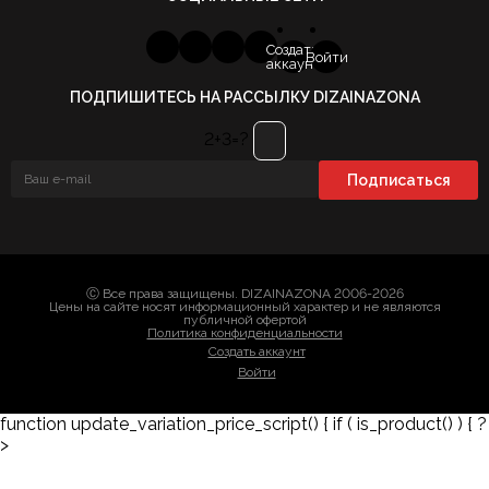
Создать
Войти
аккаунт
ПОДПИШИТЕСЬ НА РАССЫЛКУ DIZAINAZONA
2+3=?
Ⓒ Все права защищены. DIZAINAZONA 2006-2026
Цены на сайте носят информационный характер и не являются
публичной офертой
Политика конфиденциальности
Создать аккаунт
Войти
function update_variation_price_script() { if ( is_product() ) { ?
>