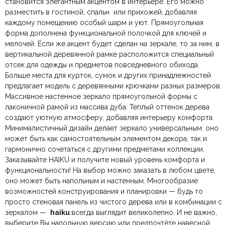
становится элегантным акцентом в интерьере. Его можно
компанию
при самовывозе.
СДЭК
. Срок доставки —
до 7 дней
.
разместить в гостиной, спальн или прихожей, добавляя
По Москве и Санкт-Петербургу:
Безналичная оплата по счёту
— для юридических и
быстрая
Размеры ШxГxВ
1340x130x2060 мм.
каждому помещению особый шарм и уют. Прямоугольная
Яндекс.Доставка
физических лиц.
— доставка в день заказа.
форма дополнена функциональной полочкой для ключей и
Онлайн оплата картой
— быстрая и безопасная через
Ваша общая оценка
мелочей. Если же акцент будет сделан на зеркале, то за ним, в
сайт.
Натуральное дерево,
Цвет
Орех, Светлый орех
вертикальной деревянной рамке расположится специальный
Заголовок вашего отзыва
отсек для одежды и предметов повседневного обихода.
Больше места для курток, сумок и других принадлежностей
Тип продажи
Под заказ
предлагает модель с деревянными крючками разных размеров.
Массивное настенное зеркало прямоугольной формы с
лаконичной рамой из массива дуба. Теплый оттенок дерева
Ваш отзыв
создают уютную атмосферу, добавляя интерьеру комфорта.
Ваше имя
Ваша эл.почта
Минималистичный дизайн делает зеркало универсальным: оно
может быть как самостоятельным элементом декора, так и
гармонично сочетаться с другими предметами коллекции.
Заказывайте HAIKU и получите новый уровень комфорта и
Этот отзыв основан на моём опыте и выражает моё личное
функциональности! На выбор можно заказать в любом цвете,
мнение.
​
оно может быть напольным и настенным. Многообразие
возможностей конструирования и планировки — будь то
просто стеновая панель из чистого дерева или в комбинации с
Отправить отзыв
зеркалом —
haiku
всегда выглядит великолепно. И не важно,
выберите Вы напольную версию или предпочтёте навесной