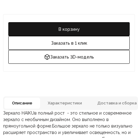
В корзину
Заказать в 1 клик
Заказать 3D-модель
Описание
Характеристики
Доставка и сборка
Зеркало HAIKUв полный рост - это стильное и современное
Отзывов ещё нет. Напишите первым.
Бренд
DIZAINAZONA
зеркало с необычным дизайном. Оно выполнено в
прямоугольной форме.Большое зеркало не только визуально
расширяет пространство и увеличивает освещенность, но и
По всей России:
Оплата в салоне-магазине
отправляем через транспортную
— наличными или картой
Материал
Зеркало, Массив, Шпон