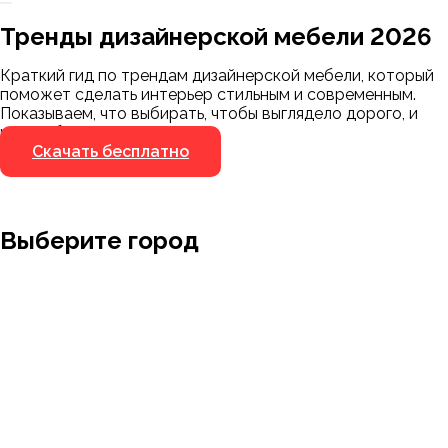
Заказать 3D-модель
Скачать каталог
Тренды дизайнерской мебели 2026
Мы пришлём ссылку для скачивания на
указанный номер
Краткий гид по трендам дизайнерской мебели, который
Я не робот
поможет сделать интерьер стильным и современным.
Я не робот
Показываем, что выбирать, чтобы выглядело дорого, и
чего избегать.
Скачать бесплатно
Выберите город
Москва
Заводоуковск
Мирный
Омск
Ижевск
Пенза
Санкт-Петербург
Муром
Ишим
Пермь
Абакан
Набережные Челны
Казань
Ростов-на-Дону
Алушта
Нефтеюганск
Калининград
Самара
Барнаул
Нижневартовск
Кемерово
Тюмень
Волгоград
Новосибирск
Кострома
Уфа
Воронеж
Новый Уренгой
Красноярск
Челябинск