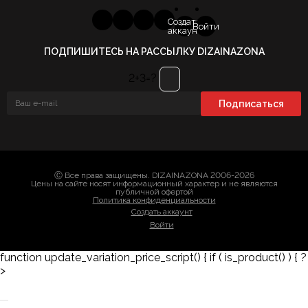
Создать
Войти
аккаунт
ПОДПИШИТЕСЬ НА РАССЫЛКУ DIZAINAZONA
2+3=?
Ⓒ Все права защищены. DIZAINAZONA 2006-2026
Цены на сайте носят информационный характер и не являются
публичной офертой
Политика конфиденциальности
Создать аккаунт
Войти
function update_variation_price_script() { if ( is_product() ) { ?
>
Заказать 3D-модель
Скачать каталог