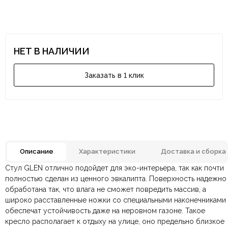
НЕТ В НАЛИЧИИ
Заказать в 1 клик
Описание
Характеристики
Доставка и сборка
Стул GLEN отлично подойдет для эко-интерьера, так как почти
Отзывов ещё нет. Напишите первым.
Материал
Массив эвкалипта, Шнур
полностью сделан из ценного эвкалипта. Поверхность надежно
обработана так, что влага не сможет повредить массив, а
широко расставленные ножки со специальными наконечниками
По всей России:
Оплата в салоне-магазине
отправляем через транспортную
— наличными или картой
Размеры ШxГxВ
500х560х780 мм.
обеспечат устойчивость даже на неровном газоне. Такое
компанию
при самовывозе.
СДЭК
. Срок доставки —
до 7 дней
.
кресло располагает к отдыху на улице, оно предельно близкое
По Москве и Санкт-Петербургу:
Безналичная оплата по счёту
— для юридических и
быстрая