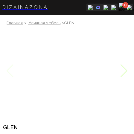
0
DIZAINAZONA
Главная
>
Уличная мебель
>GLEN
GLEN