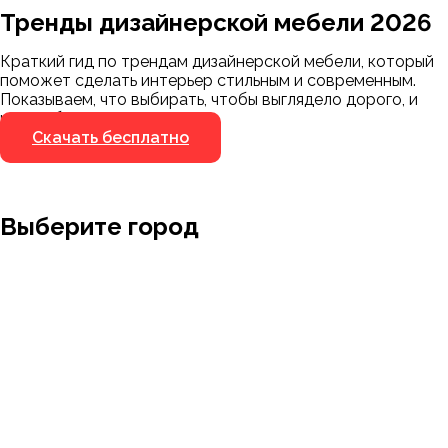
Тренды дизайнерской мебели 2026
Мы пришлём ссылку для скачивания на
указанный номер
Краткий гид по трендам дизайнерской мебели, который
Я не робот
поможет сделать интерьер стильным и современным.
Я не робот
Показываем, что выбирать, чтобы выглядело дорого, и
чего избегать.
Скачать бесплатно
Выберите город
Москва
Заводоуковск
Мирный
Омск
Ижевск
Пенза
Санкт-Петербург
Муром
Ишим
Пермь
Абакан
Набережные Челны
Казань
Ростов-на-Дону
Алушта
Нефтеюганск
Калининград
Самара
Барнаул
Нижневартовск
Кемерово
Тюмень
Волгоград
Новосибирск
Кострома
Уфа
Воронеж
Новый Уренгой
Красноярск
Челябинск
Грозный