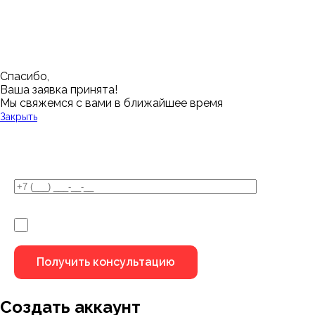
Нижний Новгород
Лангепас
Южно-Сахалинск
Дмитровск
Магнитогорск
Ялуторовск
Екатеринбург
Озерск
Спасибо,
Ваша заявка принята!
Мы свяжемся с вами в ближайшее время
Закрыть
У Вас остались вопросы?
Я не робот
Создать аккаунт