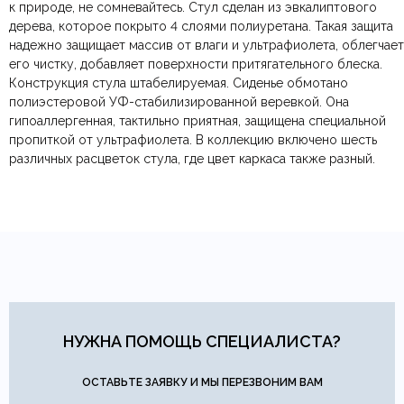
Страна производитель
к природе, не сомневайтесь. Стул сделан из эвкалиптового
Яндекс.Доставка
физических лиц.
— доставка в день заказа.
дерева, которое покрыто 4 слоями полиуретана. Такая защита
Онлайн оплата картой
— быстрая и безопасная через
Ваша общая оценка
надежно защищает массив от влаги и ультрафиолета, облегчает
сайт.
его чистку, добавляет поверхности притягательного блеска.
Заголовок вашего отзыва
Конструкция стула штабелируемая. Сиденье обмотано
полиэстеровой УФ-стабилизированной веревкой. Она
гипоаллергенная, тактильно приятная, защищена специальной
пропиткой от ультрафиолета. В коллекцию включено шесть
различных расцветок стула, где цвет каркаса также разный.
Ваш отзыв
Ваше имя
Ваша эл.почта
Этот отзыв основан на моём опыте и выражает моё личное
мнение.
​
НУЖНА ПОМОЩЬ СПЕЦИАЛИСТА?
Отправить отзыв
ОСТАВЬТЕ ЗАЯВКУ И МЫ ПЕРЕЗВОНИМ ВАМ