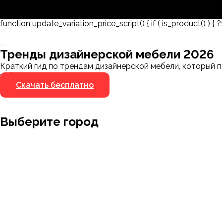
function update_variation_price_script() { if ( is_product() ) { ?
Заказать 3D-модель
Скачать каталог
Тренды дизайнерской мебели 2026
Мы пришлём ссылку для скачивания на указанный
Краткий гид по трендам дизайнерской мебели, который п
номер
избегать.
Скачать бесплатно
Я не робот
Я не робот
Выберите город
Москва
Заводоуковск
Мирный
Омск
Ижевск
Пенза
Санкт-Петербург
Муром
Ишим
Пермь
Абакан
Набережные Челны
Казань
Ростов-на
Алушта
Нефтеюганск
Калининград
Самара
Барнаул
Нижневартовск
Кемерово
Тюмень
Волгоград
Новосибирск
Кострома
Уфа
Воронеж
Новый Уренгой