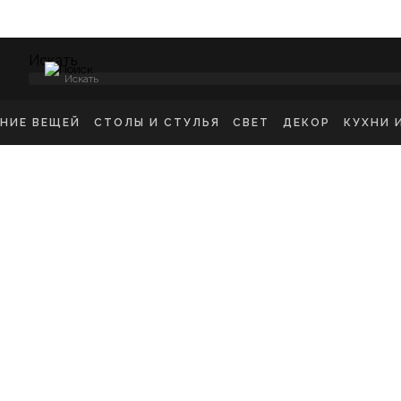
Искать
ЕНИЕ ВЕЩЕЙ
СТОЛЫ И СТУЛЬЯ
СВЕТ
ДЕКОР
КУХНИ 
НСОЛИ
СТУЛЬЯ ОБЕДЕННЫЕ
ПОТОЛОЧНЫЕ СВЕТ
ЗЕРКАЛА
КУХН
ИКРОВАТНЫЕ ТУМБЫ
СТУЛЬЯ БАРНЫЕ
БРА
КАРТИНЫ
ШКА
-ТУМБЫ
РАБОЧИЕ СТУЛЬЯ
ТОРШЕРЫ
КОВРЫ
ДЕТС
МОДЫ
СТОЛЫ ОБЕДЕННЫЕ
НАСТОЛЬНЫЕ ЛАМП
ВАЗЫ
В ГО
ЕЛЛАЖИ
СТОЛЫ ПИСЬМЕННЫЕ
СТАТУЭТКИ
В ВА
ШАЛКИ
ТУАЛЕТНЫЕ СТОЛЫ
ПОДСВЕЧНИК
ПРИКРОВАТНЫЕ СТОЛИКИ
КАШПО
ЖУРНАЛЬНЫЕ СТОЛИКИ
ПОДНОСЫ
СКАМЬИ