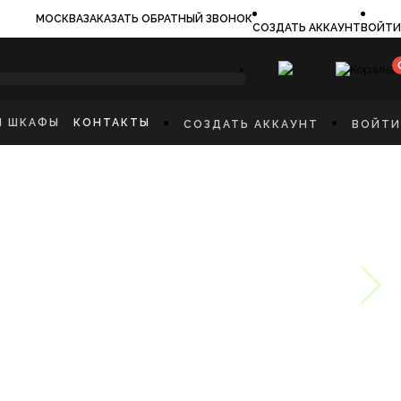
МОСКВА
ЗАКАЗАТЬ ОБРАТНЫЙ ЗВОНОК
СОЗДАТЬ АККАУНТ
ВОЙТИ
×
И ШКАФЫ
КОНТАКТЫ
СОЗДАТЬ АККАУНТ
ВОЙТИ
ИЛЬНИКИ
И
ФЫ
КАЯ МЕБЕЛЬ
Ы
СТИННУЮ
ННУЮ КОМНАТУ
И