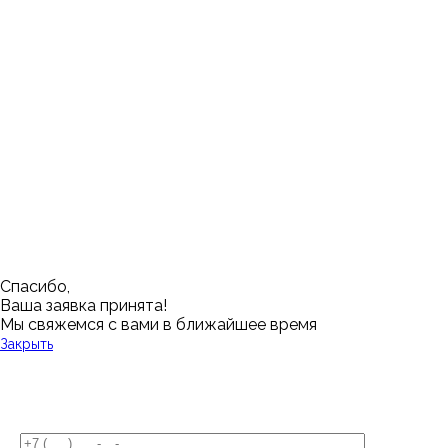
Ижевск
Пенза
Санкт-Петербург
Муром
Ишим
Пермь
Абакан
Набережные Челны
Казань
Ростов-на-Дону
Алушта
Нефтеюганск
Калининград
Самара
Барнаул
Нижневартовск
Кемерово
Тюмень
Волгоград
Новосибирск
Кострома
Уфа
Воронеж
Новый Уренгой
Красноярск
Челябинск
Грозный
Нижний Новгород
Лангепас
Южно-Сахалинск
Дмитровск
Магнитогорск
Ялуторовск
Екатеринбург
Озерск
Спасибо,
Ваша заявка принята!
Мы свяжемся с вами в ближайшее время
Закрыть
У Вас остались вопросы?