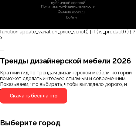
публичной офертой
Политика конфиденциальности
Создать аккаунт
Войти
function update_variation_price_script() { if ( is_product() ) { ?
>
Заказать 3D-модель
Скачать каталог
Тренды дизайнерской мебели 2026
Мы пришлём ссылку для скачивания на
указанный номер
Краткий гид по трендам дизайнерской мебели, который
Я не робот
поможет сделать интерьер стильным и современным.
Я не робот
Показываем, что выбирать, чтобы выглядело дорого, и
чего избегать.
Скачать бесплатно
Выберите город
Москва
Заводоуковск
Мирный
Омск