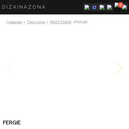
0
DIZAINAZONA
Главная
>
Текстиль
>
ПРОСТЫНИ
>FERGIE
FERGIE