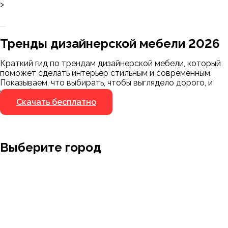
>
Заказать 3D-модель
Скачать каталог
Тренды дизайнерской мебели 2026
Мы пришлём ссылку для скачивания на
указанный номер
Краткий гид по трендам дизайнерской мебели, который
Я не робот
поможет сделать интерьер стильным и современным.
Я не робот
Показываем, что выбирать, чтобы выглядело дорого, и
чего избегать.
Скачать бесплатно
Выберите город
Москва
Заводоуковск
Мирный
Омск
Ижевск
Пенза
Санкт-Петербург
Муром
Ишим
Пермь
Абакан
Набережные Челны
Казань
Ростов-на-Дону
Алушта
Нефтеюганск
Калининград
Самара
Барнаул
Нижневартовск