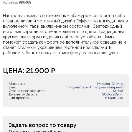
Артикул: 996489
Настольная лампа со стеклянным абажуром сочетает в себе
плавные линии и эстетичный дизайн. Эффектно выглядит как в
включенном, так и выключенном состоянии. Светодиодный
источник спрятан за стеклом дымчатого цвета. Традиционная
круглая платформа изделия наиболее устойчива. Лампа
поможет создать комфортное дополнительное освещение и
станет стильным украшением гостиной или спальни. В
рабочем кабинете создаст атмосферу, располагающую к
неспешной работе. Составить выразительный дуэт возможно
благодаря подвесным светильникам из данной коллекции.
ЦЕНА:
21.900
₽
Материал
Металл, Стекло
Цвет
латунь/серый, латунь/янтарный
Страна производитель
Китай
Диаметр/Высота
500х220мм.
Тип продажи
В наличии
Задать вопрос по товару
Ответим в течение 5 минут