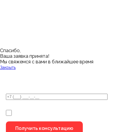
Кемерово
Тюмень
Волгоград
Новосибирск
Кострома
Уфа
Воронеж
Новый Уренгой
Красноярск
Челябинск
Грозный
Нижний Новгород
Лангепас
Южно-Сахалинск
Дмитровск
Магнитогорск
Ялуторовск
Екатеринбург
Озерск
Спасибо,
Ваша заявка принята!
Мы свяжемся с вами в ближайшее время
Закрыть
У Вас остались вопросы?
Я не робот