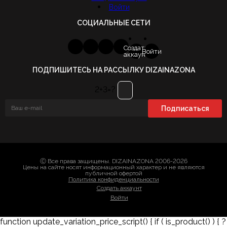
Войти
СОЦИАЛЬНЫЕ СЕТИ
Создать
Войти
аккаунт
ПОДПИШИТЕСЬ НА РАССЫЛКУ DIZAINAZONA
2+3=?
Ⓒ Все права защищены. DIZAINAZONA 2006-2026
Цены на сайте носят информационный характер и не являются
публичной офертой
Политика конфиденциальности
Создать аккаунт
Войти
function update_variation_price_script() { if ( is_product() ) { ?