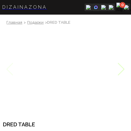
0
DIZAINAZONA
Главная
>
Подарки
>DRED TABLE
DRED TABLE