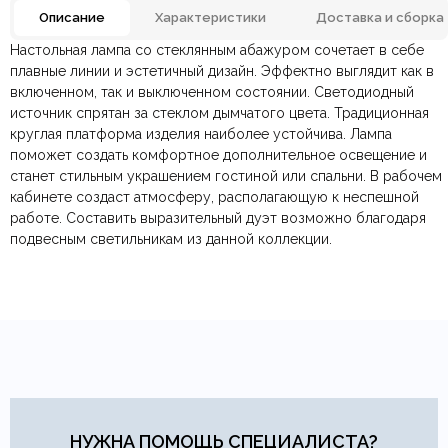
Описание
Характеристики
Доставка и сборка
Настольная лампа со стеклянным абажуром сочетает в себе
Отзывов ещё нет. Напишите первым.
Материал
Металл, Стекло
плавные линии и эстетичный дизайн. Эффектно выглядит как в
включенном, так и выключенном состоянии. Светодиодный
источник спрятан за стеклом дымчатого цвета. Традиционная
По всей России:
Оплата в салоне-магазине
отправляем через транспортную
— наличными или картой
латунь/серый, латунь/
Цвет
янтарный
круглая платформа изделия наиболее устойчива. Лампа
компанию
при самовывозе.
СДЭК
. Срок доставки —
до 7 дней
.
поможет создать комфортное дополнительное освещение и
По Москве и Санкт-Петербургу:
Безналичная оплата по счёту
— для юридических и
быстрая
Страна производитель
Китай
станет стильным украшением гостиной или спальни. В рабочем
Яндекс.Доставка
физических лиц.
— доставка в день заказа.
кабинете создаст атмосферу, располагающую к неспешной
Онлайн оплата картой
— быстрая и безопасная через
Ваша общая оценка
работе. Составить выразительный дуэт возможно благодаря
сайт.
Диаметр/Высота
500х220мм.
подвесным светильникам из данной коллекции.
Заголовок вашего отзыва
Тип продажи
В наличии
Ваш отзыв
Ваше имя
Ваша эл.почта
НУЖНА ПОМОЩЬ СПЕЦИАЛИСТА?