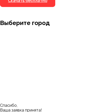
Скачать бесплатно
Выберите город
Москва
Заводоуковск
Мирный
Омск
Ижевск
Пенза
Санкт-Петербург
Муром
Ишим
Пермь
Абакан
Набережные Челны
Казань
Ростов-на-Дону
Алушта
Нефтеюганск
Калининград
Самара
Барнаул
Нижневартовск
Кемерово
Тюмень
Волгоград
Новосибирск
Кострома
Уфа
Воронеж
Новый Уренгой
Красноярск
Челябинск
Грозный
Нижний Новгород
Лангепас
Южно-Сахалинск
Дмитровск
Магнитогорск
Ялуторовск
Екатеринбург
Озерск
Спасибо,
Ваша заявка принята!