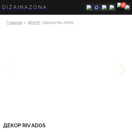
0
DIZAINAZONA
Главная
>
ДЕКОР
>Декор Riv AD05
ДЕКОР RIV AD05