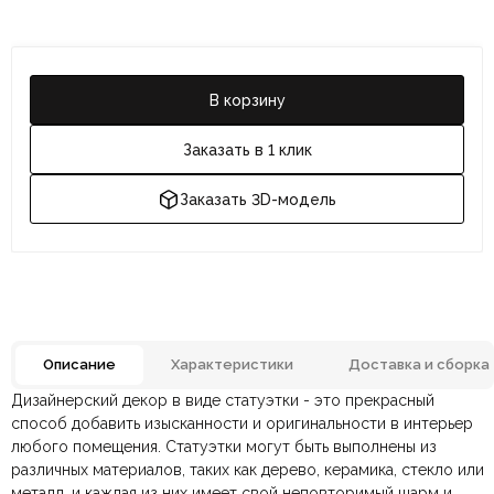
В корзину
Заказать в 1 клик
Заказать 3D-модель
Описание
Характеристики
Доставка и сборка
Дизайнерский декор в виде статуэтки - это прекрасный
Отзывов ещё нет. Напишите первым.
Материал
Смола
способ добавить изысканности и оригинальности в интерьер
любого помещения. Статуэтки могут быть выполнены из
различных материалов, таких как дерево, керамика, стекло или
По всей России:
Оплата в салоне-магазине
отправляем через транспортную
— наличными или картой
Цвет
Белый, Черный
металл, и каждая из них имеет свой неповторимый шарм и
компанию
при самовывозе.
СДЭК
. Срок доставки —
до 7 дней
.