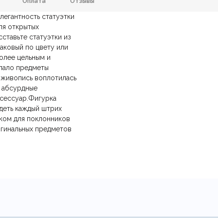
Оплата
Отзывы
легантность статуэтки
Металл, Стекло, Полисмола
Цвет
ля открытых
ставьте статуэтки из
анию
и самовывозе.
СДЭК
. Срок доставки —
до 7 дней
.
310х190х340мм.
Тип продажи
аковый по цвету или
ических лиц.
авка
— доставка в день заказа.
олее цельным и
йт.
елало предметы
 живопись воплотилась
я абсурдные
ксессуар.Фигурка
идеть каждый штрих
рком для поклонников
игинальных предметов
Ваша эл.почта
ние.
​