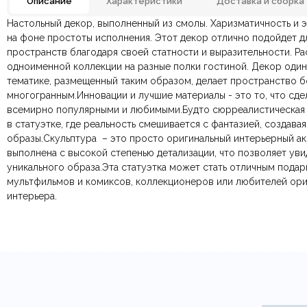
Описание
Характеристики
Доставка и сборка
Настольный декор, выполненный из смолы. Харизматичность и э
Материал
Отзывов ещё нет. Напишите первым.
на фоне простоты исполнения. Этот декор отлично подойдет д
пространств благодаря своей статности и выразительности. Рас
По всей России:
Оплата в салоне-магазине
отправляем через транспортную комп
— наличными или картой пр
Размеры ШxГxВ
одноименной коллекции на разные полки гостиной. Декор один
По Москве и Санкт-Петербургу:
Безналичная оплата по счёту
— для юридических и физ
быстрая
Яндекс.Дост
тематике, размещенный таким образом, делает пространство б
Онлайн оплата картой
— быстрая и безопасная через са
многогранным.Инновации и лучшие материалы - это то, что сд
всемирно популярными и любимыми.Будто сюрреалистическая
в статуэтке, где реальность смешивается с фантазией, создава
Ваша общая оценка
образы.Cкульптура – это просто оригинальный интерьерный а
выполнена с высокой степенью детализации, что позволяет ув
Заголовок вашего отзыва
уникального образа.Эта статуэтка может стать отличным пода
мультфильмов и комиксов, коллекционеров или любителей ор
интерьера.
Ваш отзыв
Ваше имя
Этот отзыв основан на моём опыте и выражает моё личное мне