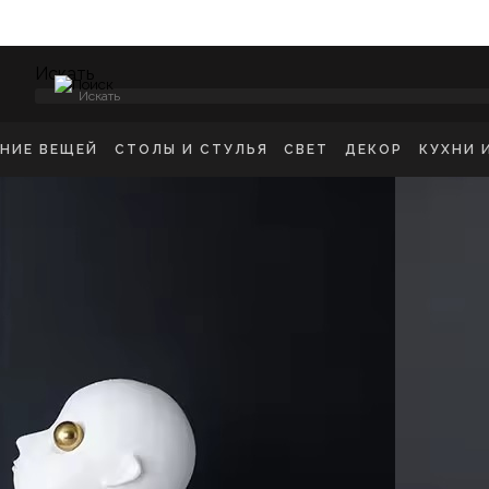
Искать
ЕНИЕ ВЕЩЕЙ
СТОЛЫ И СТУЛЬЯ
СВЕТ
ДЕКОР
КУХНИ 
НСОЛИ
СТУЛЬЯ ОБЕДЕННЫЕ
ПОТОЛОЧНЫЕ СВЕТ
ЗЕРКАЛА
КУХН
ИКРОВАТНЫЕ ТУМБЫ
СТУЛЬЯ БАРНЫЕ
БРА
КАРТИНЫ
ШКА
-ТУМБЫ
РАБОЧИЕ СТУЛЬЯ
ТОРШЕРЫ
КОВРЫ
ДЕТС
МОДЫ
СТОЛЫ ОБЕДЕННЫЕ
НАСТОЛЬНЫЕ ЛАМП
ВАЗЫ
В ГО
ЕЛЛАЖИ
СТОЛЫ ПИСЬМЕННЫЕ
СТАТУЭТКИ
В ВА
ШАЛКИ
ТУАЛЕТНЫЕ СТОЛЫ
ПОДСВЕЧНИК
ПРИКРОВАТНЫЕ СТОЛИКИ
КАШПО
ЖУРНАЛЬНЫЕ СТОЛИКИ
ПОДНОСЫ
СКАМЬИ