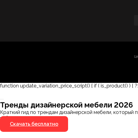
Це
function update_variation_price_script() { if ( is_product() ) { ?
Заказать 3D-модель
Скачать каталог
Тренды дизайнерской мебели 2026
Мы пришлём ссылку для скачивания на указанный
Краткий гид по трендам дизайнерской мебели, который п
номер
избегать.
Скачать бесплатно
Я не робот
Я не робот