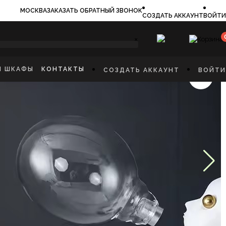
МОСКВА
ЗАКАЗАТЬ ОБРАТНЫЙ ЗВОНОК
СОЗДАТЬ АККАУНТ
ВОЙТИ
×
И ШКАФЫ
КОНТАКТЫ
СОЗДАТЬ АККАУНТ
ВОЙТИ
ИЛЬНИКИ
И
ФЫ
КАЯ МЕБЕЛЬ
Ы
СТИННУЮ
ННУЮ КОМНАТУ
И