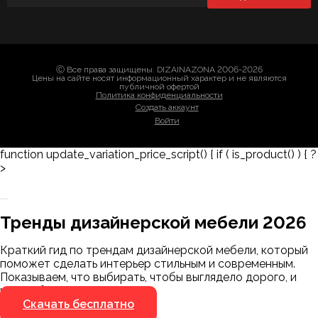
Ⓒ Все права защищены. DIZAINAZONA 2006-2026
Цены на сайте носят информационный характер и не являются
публичной офертой
Политика конфиденциальности
Создать аккаунт
Войти
function update_variation_price_script() { if ( is_product() ) { ?
>
Заказать 3D-модель
Скачать каталог
Тренды дизайнерской мебели 2026
Мы пришлём ссылку для скачивания на
указанный номер
Краткий гид по трендам дизайнерской мебели, который
Я не робот
поможет сделать интерьер стильным и современным.
Я не робот
Показываем, что выбирать, чтобы выглядело дорого, и
чего избегать.
Скачать бесплатно