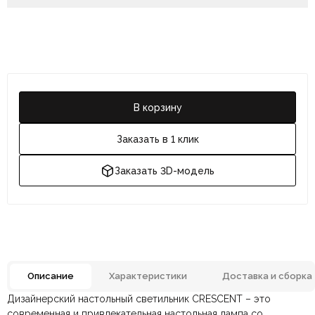
В корзину
Заказать в 1 клик
Заказать 3D-модель
Описание
Характеристики
Доставка и сборка
Дизайнерский настольный светильник CRESCENT – это
Отзывов ещё нет. Напишите первым.
Материал
Металл, Стекло
современная и привлекательная настольная лампа со