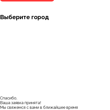
Выберите город
Москва
Заводоуковск
Мирный
Омск
Ижевск
Пенза
Санкт-Петербург
Муром
Ишим
Пермь
Абакан
Набережные Челны
Казань
Ростов-на-Дону
Алушта
Нефтеюганск
Калининград
Самара
Барнаул
Нижневартовск
Кемерово
Тюмень
Волгоград
Новосибирск
Кострома
Уфа
Воронеж
Новый Уренгой
Красноярск
Челябинск
Грозный
Нижний Новгород
Лангепас
Южно-Сахалинск
Дмитровск
Магнитогорск
Ялуторовск
Екатеринбург
Озерск
Спасибо,
Ваша заявка принята!
Мы свяжемся с вами в ближайшее время