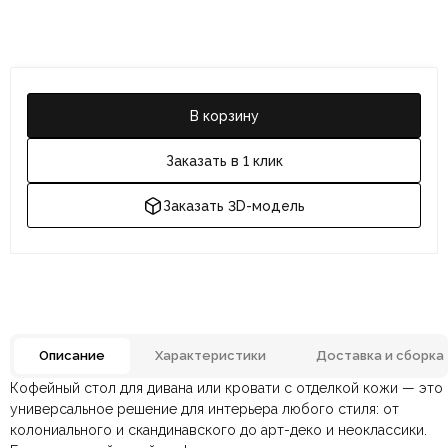
В корзину
Заказать в 1 клик
Заказать 3D-модель
Описание
Характеристики
Доставка и сборка
Кофейный стол для дивана или кровати с отделкой кожи — это
Зеленый, Серо-бежевый,
Отзывов ещё нет. Напишите первым.
Цвет
универсальное решение для интерьера любого стиля: от
Рыжий
колониального и скандинавского до арт-деко и неоклассики.