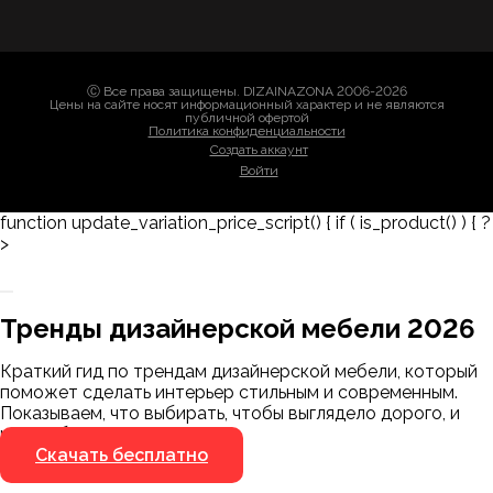
Ⓒ Все права защищены. DIZAINAZONA 2006-2026
Цены на сайте носят информационный характер и не являются
публичной офертой
Политика конфиденциальности
Создать аккаунт
Войти
function update_variation_price_script() { if ( is_product() ) { ?
>
Заказать 3D-модель
Скачать каталог
Тренды дизайнерской мебели 2026
Мы пришлём ссылку для скачивания на
указанный номер
Краткий гид по трендам дизайнерской мебели, который
Я не робот
поможет сделать интерьер стильным и современным.
Я не робот
Показываем, что выбирать, чтобы выглядело дорого, и
чего избегать.
Скачать бесплатно