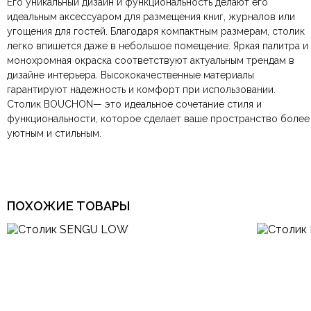
Балкон-лоджия,
Его уникальный дизайн и функциональность делают его
По всей России:
Оплата в салоне-магазине
отправляем через транспортную
— наличными или картой
Комната
Гардеробная, Гостиная,
идеальным аксессуаром для размещения книг, журналов или
компанию
при самовывозе.
СДЭК
. Срок доставки —
до 7 дней
.
Офис, Спальня
угощения для гостей. Благодаря компактным размерам, столик
По Москве и Санкт-Петербургу:
Безналичная оплата по счёту
— для юридических и
быстрая
легко впишется даже в небольшое помещение. Яркая палитра и
Яндекс.Доставка
физических лиц.
— доставка в день заказа.
Материал
Регенерированная кожа
монохромная окраска соответствуют актуальным трендам в
Онлайн оплата картой
— быстрая и безопасная через
Ваша общая оценка
дизайне интерьера. Высококачественные материалы
сайт.
400x400x430 мм.,
Размеры ШxГxВ
гарантируют надежность и комфорт при использовании.
Заголовок вашего отзыва
450x450x510 мм.
Столик BOUCHON— это идеальное сочетание стиля и
функциональности, которое сделает ваше пространство более
Тип продажи
В наличии
уютным и стильным.
Ваш отзыв
Ваше имя
Ваша эл.почта
ПОХОЖИЕ ТОВАРЫ
Этот отзыв основан на моём опыте и выражает моё личное
мнение.
​
Отправить отзыв