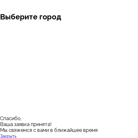
Выберите город
Москва
Заводоуковск
Мирный
Омск
Ижевск
Пенза
Санкт-Петербург
Муром
Ишим
Пермь
Абакан
Набережные Челны
Казань
Ростов-на-Дону
Алушта
Нефтеюганск
Калининград
Самара
Барнаул
Нижневартовск
Кемерово
Тюмень
Волгоград
Новосибирск
Кострома
Уфа
Воронеж
Новый Уренгой
Красноярск
Челябинск
Грозный
Нижний Новгород
Лангепас
Южно-Сахалинск
Дмитровск
Магнитогорск
Ялуторовск
Екатеринбург
Озерск
Спасибо,
Ваша заявка принята!
Мы свяжемся с вами в ближайшее время
Закрыть