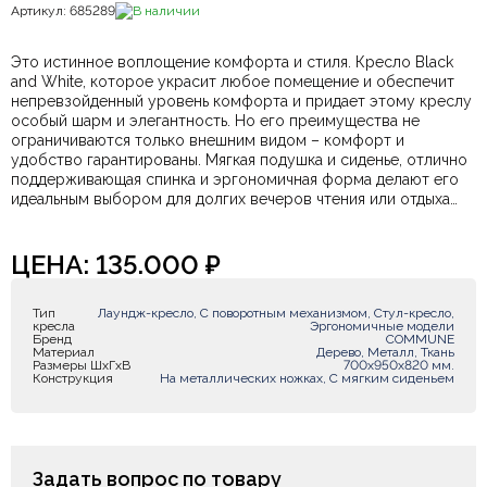
Артикул: 685289
В наличии
Это истинное воплощение комфорта и стиля. Кресло Black
and White, которое украсит любое помещение и обеспечит
непревзойденный уровень комфорта и придает этому креслу
особый шарм и элегантность. Но его преимущества не
ограничиваются только внешним видом – комфорт и
удобство гарантированы. Мягкая подушка и сиденье, отлично
поддерживающая спинка и эргономичная форма делают его
идеальным выбором для долгих вечеров чтения или отдыха
после напряженного рабочего дня. Вы можете полностью
расслабиться и позволить себе погрузиться в мир
удовольствия и комфорта. Уникальность этого кресла
ЦЕНА:
135.000
₽
подчеркивается его нестандартной расцветкой. . Глубокое
сиденье, высокая спинка – гарантия великолепного отдыха,
Тип
Лаундж-кресло, С поворотным механизмом, Стул-кресло,
когда все тело расслабляется после тяжелого рабочего
кресла
Эргономичные модели
дня.Благодаря этому каждое кресло становится уникальным и
Бренд
COMMUNE
Материал
Дерево, Металл, Ткань
неповторимым,вы создаете особую атмосферу в своем
Размеры ШxГxВ
700х950х820 мм.
пространстве,отражая вашу индивидуальность и творческий
Конструкция
На металлических ножках, С мягким сиденьем
вкус. Dizainazona занимается продажей дизайнерских кресел
из массива с возможностью доставки по всей России.
Уникальность каждого изделия заключается в его
оригинальном дизайне и высоком качестве исполнения.
Кресла от Dizainazona станут настоящим украшением вашего
Задать вопрос по товару