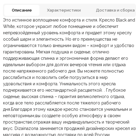
Описание
Характеристики
Доставка и сборка
Это истинное воплощение комфорта и стиля. Кресло Black and
Лаундж-кресло, С
Отзывов ещё нет. Напишите первым.
White, которое украсит любое помещение и обеспечит
поворотным механизмом,
Тип кресла
Стул-кресло,
непревзойденный уровень комфорта и придает этому креслу
Эргономичные модели
особый шарм и элегантность. Но его преимущества не
По всей России:
Оплата в салоне-магазине
отправляем через транспортную
— наличными или картой
ограничиваются только внешним видом – комфорт и удобство
компанию
при самовывозе.
СДЭК
. Срок доставки —
до 7 дней
.
Бренд
COMMUNE
гарантированы. Мягкая подушка и сиденье, отлично
По Москве и Санкт-Петербургу:
Безналичная оплата по счёту
— для юридических и
быстрая
поддерживающая спинка и эргономичная форма делают его
Яндекс.Доставка
физических лиц.
— доставка в день заказа.
идеальным выбором для долгих вечеров чтения или отдыха
Материал
Онлайн оплата картой
— быстрая и безопасная через
Дерево, Металл, Ткань
Ваша общая оценка
после напряженного рабочего дня. Вы можете полностью
сайт.
расслабиться и позволить себе погрузиться в мир
Заголовок вашего отзыва
Размеры ШxГxВ
700х950х820 мм.
удовольствия и комфорта. Уникальность этого кресла
подчеркивается его нестандартной расцветкой. . Глубокое
На металлических ножках,
сиденье, высокая спинка – гарантия великолепного отдыха,
Конструкция
С мягким сиденьем
когда все тело расслабляется после тяжелого рабочего
дня.Благодаря этому каждое кресло становится уникальным и
Ваш отзыв
Подлокотники
Без подлокотников
неповторимым,вы создаете особую атмосферу в своем
Ваше имя
Ваша эл.почта
пространстве,отражая вашу индивидуальность и творческий
вкус. Dizainazona занимается продажей дизайнерских кресел из
Спинка
С высокой спинкой
массива с возможностью доставки по всей России.