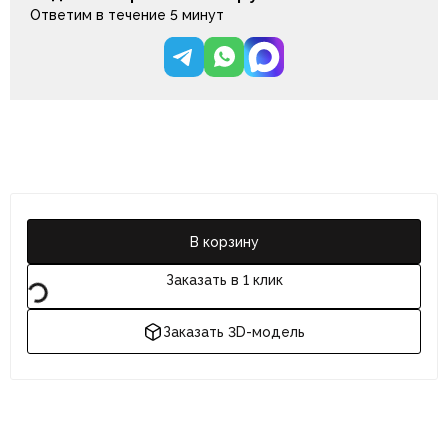
интерьера, придадут ему стиль и элегантность. Благодаря
Ответим в течение 5 минут
широкому выбору моделей и различным вариантам обивки,
вы сможете подобрать идеальное кресло под свой вкус.
Кроме того, Dizainazona имеет шоурумы в Петербурге и
Москве, где вы сможете ознакомиться с ассортиментом и
посидеть в выбранном кресле перед покупкой
В корзину
Заказать в 1 клик
Заказать 3D-модель