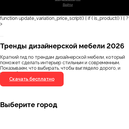
Войти
function update_variation_price_script() { if ( is_product() ) { ?
>
Заказать 3D-модель
Скачать каталог
Тренды дизайнерской мебели 2026
Мы пришлём ссылку для скачивания на
указанный номер
Краткий гид по трендам дизайнерской мебели, который
Я не робот
поможет сделать интерьер стильным и современным.
Я не робот
Показываем, что выбирать, чтобы выглядело дорого, и
чего избегать.
Скачать бесплатно
Выберите город
Москва
Заводоуковск
Мирный
Омск
Ижевск
Пенза
Санкт-Петербург
Муром