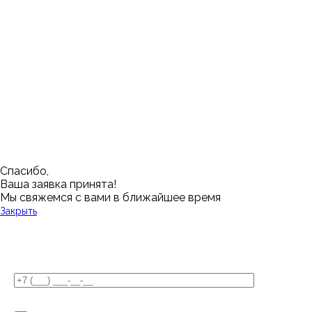
Ишим
Пермь
Абакан
Набережные Челны
Казань
Ростов-на-Дону
Алушта
Нефтеюганск
Калининград
Самара
Барнаул
Нижневартовск
Кемерово
Тюмень
Волгоград
Новосибирск
Кострома
Уфа
Воронеж
Новый Уренгой
Красноярск
Челябинск
Грозный
Нижний Новгород
Лангепас
Южно-Сахалинск
Дмитровск
Магнитогорск
Ялуторовск
Екатеринбург
Озерск
Спасибо,
Ваша заявка принята!
Мы свяжемся с вами в ближайшее время
Закрыть
У Вас остались вопросы?