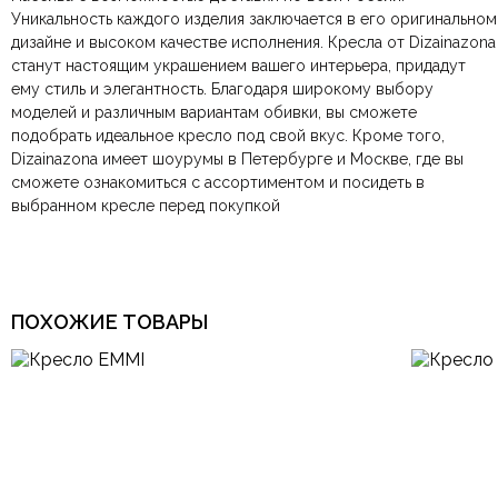
Уникальность каждого изделия заключается в его оригинальном
Этот отзыв основан на моём опыте и выражает моё личное
Форма
Высокие, Квадратная
дизайне и высоком качестве исполнения. Кресла от Dizainazona
мнение.
​
станут настоящим украшением вашего интерьера, придадут
ему стиль и элегантность. Благодаря широкому выбору
Страна производитель
Сингапур
моделей и различным вариантам обивки, вы сможете
Отправить отзыв
подобрать идеальное кресло под свой вкус. Кроме того,
Балкон-лоджия,
Dizainazona имеет шоурумы в Петербурге и Москве, где вы
Гардеробная, Гостиная,
Комната
Детская, Кабинет,
сможете ознакомиться с ассортиментом и посидеть в
Спальня, Столовая
выбранном кресле перед покупкой
Арт-Деко, Итальянский,
Лофт, Минимализм,
Стиль
Модерн, Немецкий,
Современный, Хай-тек,
Эклектика
ПОХОЖИЕ ТОВАРЫ
Цвет
Белый, Черный
Особенности
Удобные
Ширина большой фильтр
70