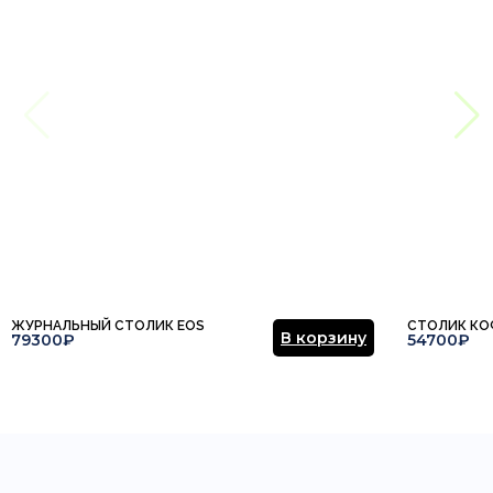
ЖУРНАЛЬНЫЙ СТОЛИК EOS
СТОЛИК КО
В корзину
79300₽
54700₽