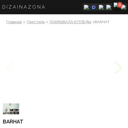
0
DIZAINAZONA
Главная
>
Текстиль
>
ПОКРЫВАЛА И ПЛЕДЫ
>BARHAT
BARHAT