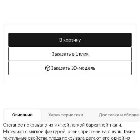
В корзину
Заказать в 1 клик
Заказать 3D-модель
Описание
Характеристики
Доставка и сборка
Стеганое покрывало из мягкой легкой бархатной ткани.
1600х2200 мм.,
Отзывов ещё нет. Напишите первым.
РАЗМЕР
Материал с мягкой фактурой, очень приятный на ощупь. Такие
2300х2500 мм.
тактильные свойства пледа покрывала делают его одной из