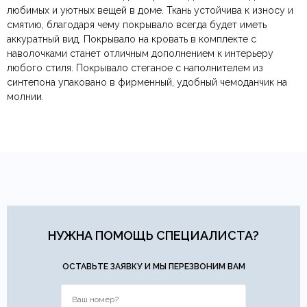
любимых и уютных вещей в доме. Ткань устойчива к износу и
По всей России:
Оплата в салоне-магазине
отправляем через транспортную
— наличными или картой
Состав ткани
Полиэстр
смятию, благодаря чему покрывало всегда будет иметь
компанию
при самовывозе.
СДЭК
. Срок доставки —
до 7 дней
.
аккуратный вид. Покрывало на кровать в комплекте с
По Москве и Санкт-Петербургу:
Безналичная оплата по счёту
— для юридических и
быстрая
Материал ткани шторы
Бархат
наволочками станет отличным дополнением к интерьеру
Яндекс.Доставка
физических лиц.
— доставка в день заказа.
любого стиля. Покрывало стеганое с наполнителем из
Онлайн оплата картой
— быстрая и безопасная через
Ваша общая оценка
синтепона упаковано в фирменный, удобный чемоданчик на
сайт.
Бежевый, Бирюзовый,
Голубой, Зеленый,
молнии.
Заголовок вашего отзыва
Цвет
Коричневый, Розовый,
Светло-серый, Серый,
Айвори
Тип продажи
В наличии
Ваш отзыв
Ваше имя
Ваша эл.почта
НУЖНА ПОМОЩЬ СПЕЦИАЛИСТА?
Этот отзыв основан на моём опыте и выражает моё личное
мнение.
​
ОСТАВЬТЕ ЗАЯВКУ И МЫ ПЕРЕЗВОНИМ ВАМ