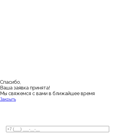
Ижевск
Пенза
Санкт-Петербург
Муром
Ишим
Пермь
Абакан
Набережные Челны
Казань
Ростов-на-Дону
Алушта
Нефтеюганск
Калининград
Самара
Барнаул
Нижневартовск
Кемерово
Тюмень
Волгоград
Новосибирск
Кострома
Уфа
Воронеж
Новый Уренгой
Красноярск
Челябинск
Грозный
Нижний Новгород
Лангепас
Южно-Сахалинск
Дмитровск
Магнитогорск
Ялуторовск
Екатеринбург
Озерск
Спасибо,
Ваша заявка принята!
Мы свяжемся с вами в ближайшее время
Закрыть
У Вас остались вопросы?