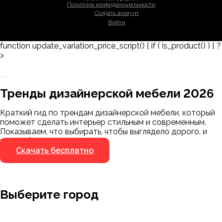
Политика конфиденциальности
Создать аккаунт
Войти
function update_variation_price_script() { if ( is_product() ) { ?
>
Заказать 3D-модель
Скачать каталог
Тренды дизайнерской мебели 2026
Мы пришлём ссылку для скачивания на
указанный номер
Краткий гид по трендам дизайнерской мебели, который
Я не робот
поможет сделать интерьер стильным и современным.
Я не робот
Показываем, что выбирать, чтобы выглядело дорого, и
чего избегать.
Скачать бесплатно
Выберите город
Москва
Заводоуковск
Мирный
Омск