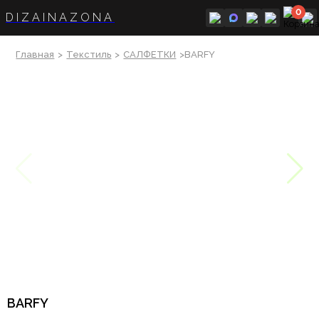
0
DIZAINAZONA
Главная
>
Текстиль
>
САЛФЕТКИ
>BARFY
BARFY