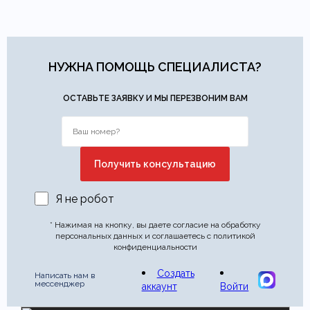
Материал ткани шторы
Хлопок
Яндекс.Доставка
физических лиц.
— доставка в день заказа.
Онлайн оплата картой
— быстрая и безопасная через
Ваша общая оценка
сайт.
Тип продажи
В наличии
Заголовок вашего отзыва
НУЖНА ПОМОЩЬ СПЕЦИАЛИСТА?
ОСТАВЬТЕ ЗАЯВКУ И МЫ ПЕРЕЗВОНИМ ВАМ
Ваш отзыв
Ваше имя
Ваша эл.почта
Я не робот
Этот отзыв основан на моём опыте и выражает моё личное
* Нажимая на кнопку, вы даете согласие на обработку
мнение.
​
персональных данных и соглашаетесь с политикой
конфиденциальности
Отправить отзыв
Создать
Написать нам в
мессенджер
аккаунт
Войти