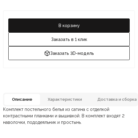
В корзину
Заказать в 1 клик
Заказать 3D-модель
Описание
Характеристики
Доставка и сборка
Комплект постельного белья из сатина с отделкой
Отзывов ещё нет. Напишите первым.
Цвет
Мятный, Розовый
контрастными планками и вышивкой. В комплект входят 2
наволочки, пододеяльник и простынь.
По всей России:
Оплата в салоне-магазине
отправляем через транспортную
— наличными или картой
Состав ткани
Хлопок
компанию
при самовывозе.
СДЭК
. Срок доставки —
до 7 дней
.