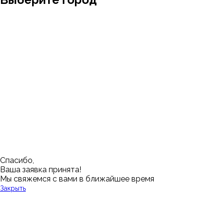
Москва
Заводоуковск
Мирный
Омск
Ижевск
Пенза
Санкт-Петербург
Муром
Ишим
Пермь
Абакан
Набережные Челны
Казань
Ростов-на-Дону
Алушта
Нефтеюганск
Калининград
Самара
Барнаул
Нижневартовск
Кемерово
Тюмень
Волгоград
Новосибирск
Кострома
Уфа
Воронеж
Новый Уренгой
Красноярск
Челябинск
Грозный
Нижний Новгород
Лангепас
Южно-Сахалинск
Дмитровск
Магнитогорск
Ялуторовск
Екатеринбург
Озерск
Спасибо,
Ваша заявка принята!
Мы свяжемся с вами в ближайшее время
Закрыть
У Вас остались вопросы?