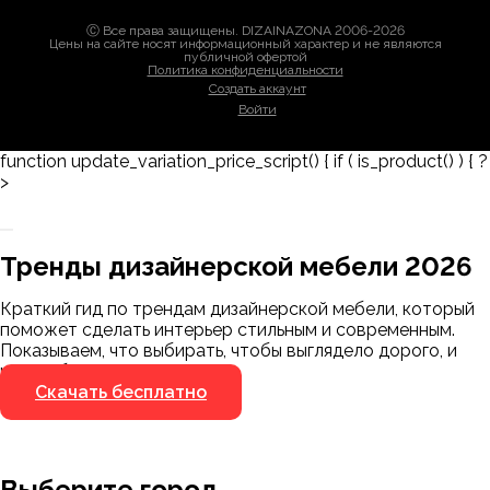
Ⓒ Все права защищены. DIZAINAZONA 2006-2026
Цены на сайте носят информационный характер и не являются
публичной офертой
Политика конфиденциальности
Создать аккаунт
Войти
function update_variation_price_script() { if ( is_product() ) { ?
>
Заказать 3D-модель
Скачать каталог
Тренды дизайнерской мебели 2026
Мы пришлём ссылку для скачивания на
указанный номер
Краткий гид по трендам дизайнерской мебели, который
Я не робот
поможет сделать интерьер стильным и современным.
Я не робот
Показываем, что выбирать, чтобы выглядело дорого, и
чего избегать.
Скачать бесплатно
Выберите город