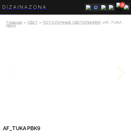
0
DIZAINAZONA
Главная
>
СВЕТ
>
ПОТОЛОЧНЫЕ СВЕТИЛЬНИКИ
>AF_TUKA
PBK9
AF_TUKA PBK9