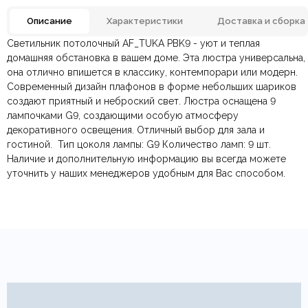
Описание
Характеристики
Доставка и сборка
Светильник потолочный AF_TUKA PBK9 - уют и теплая
Отзывов ещё нет. Напишите первым.
Материал
Металл, Стекло
домашняя обстановка в вашем доме. Эта люстра универсальна,
она отлично впишется в классику, контемпорари или модерн.
Современный дизайн плафонов в форме небольших шариков
По всей России:
Оплата в салоне-магазине
отправляем через транспортную
— наличными или картой
Цвет
Белый, Черный
создают приятный и неброский свет. Люстра оснащена 9
компанию
при самовывозе.
СДЭК
. Срок доставки —
до 7 дней
.
лампочками G9, создающими особую атмосферу
По Москве и Санкт-Петербургу:
Безналичная оплата по счёту
— для юридических и
быстрая
Страна производитель
Китай
декоративного освещения. Отличный выбор для зала и
Яндекс.Доставка
физических лиц.
— доставка в день заказа.
гостиной.
Онлайн оплата картой
Тип цоколя лампы: G9 Количество ламп: 9 шт.
— быстрая и безопасная через
Ваша общая оценка
Наличие и дополнительную информацию вы всегда можете
сайт.
Тип продажи
Под заказ
уточнить у наших менеджеров удобным для Вас способом.
Заголовок вашего отзыва
Диаметр/Высота
600/400 мм.
Ваш отзыв
Ваше имя
Ваша эл.почта