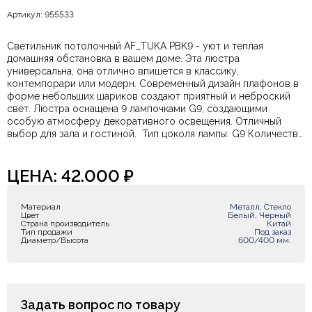
Артикул: 955533
Светильник потолочный AF_TUKA PBK9 - уют и теплая
домашняя обстановка в вашем доме. Эта люстра
универсальна, она отлично впишется в классику,
контемпорари или модерн. Современный дизайн плафонов в
форме небольших шариков создают приятный и неброский
свет. Люстра оснащена 9 лампочками G9, создающими
особую атмосферу декоративного освещения. Отличный
выбор для зала и гостиной.
Тип цоколя лампы: G9 Количество
ламп: 9 шт. Наличие и дополнительную информацию вы всегда
можете уточнить у наших менеджеров удобным для Вас
способом.
ЦЕНА:
42.000
₽
Материал
Металл, Стекло
Цвет
Белый, Черный
Страна производитель
Китай
Тип продажи
Под заказ
Диаметр/Высота
600/400 мм.
Задать вопрос по товару