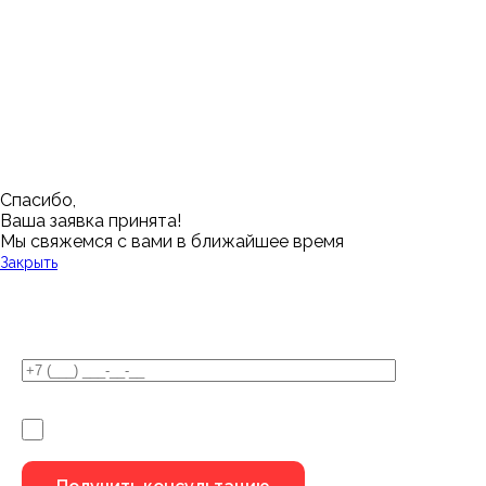
Нижневартовск
Кемерово
Тюмень
Волгоград
Новосибирск
Кострома
Уфа
Воронеж
Новый Уренгой
Красноярск
Челябинск
Грозный
Нижний Новгород
Лангепас
Южно-Сахалинск
Дмитровск
Магнитогорск
Ялуторовск
Екатеринбург
Озерск
Спасибо,
Ваша заявка принята!
Мы свяжемся с вами в ближайшее время
Закрыть
У Вас остались вопросы?
Я не робот