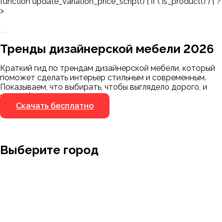
function update_variation_price_script() { if ( is_product() ) { ?
>
Заказать 3D-модель
Скачать каталог
Тренды дизайнерской мебели 2026
Мы пришлём ссылку для скачивания на
указанный номер
Краткий гид по трендам дизайнерской мебели, который
Я не робот
поможет сделать интерьер стильным и современным.
Я не робот
Показываем, что выбирать, чтобы выглядело дорого, и
чего избегать.
Скачать бесплатно
Выберите город
Москва
Заводоуковск
Мирный
Омск
Ижевск
Пенза
Санкт-Петербург
Муром
Ишим
Пермь
Абакан
Набережные Челны
Казань
Ростов-на-Дону
Алушта
Нефтеюганск
Калининград
Самара
Барнаул