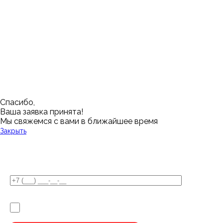
Калининград
Самара
Барнаул
Нижневартовск
Кемерово
Тюмень
Волгоград
Новосибирск
Кострома
Уфа
Воронеж
Новый Уренгой
Красноярск
Челябинск
Грозный
Нижний Новгород
Лангепас
Южно-Сахалинск
Дмитровск
Магнитогорск
Ялуторовск
Екатеринбург
Озерск
Спасибо,
Ваша заявка принята!
Мы свяжемся с вами в ближайшее время
Закрыть
У Вас остались вопросы?
Я не робот