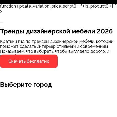
function update_variation_price_script() { if ( is_product() ) { ?
>
Заказать 3D-модель
Скачать каталог
Тренды дизайнерской мебели 2026
Мы пришлём ссылку для скачивания на
указанный номер
Краткий гид по трендам дизайнерской мебели, который
Я не робот
поможет сделать интерьер стильным и современным.
Я не робот
Показываем, что выбирать, чтобы выглядело дорого, и
чего избегать.
Скачать бесплатно
Выберите город
Москва
Заводоуковск
Мирный
Омск
Ижевск
Пенза
Санкт-Петербург
Муром
Ишим
Пермь
Абакан
Набережные Челны
Казань
Ростов-на-Дону
Алушта
Нефтеюганск