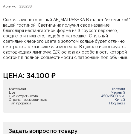
Артикул: 338238
Светильник потолочный AF_MATRESHKA B станет "изюминкой"
вашей гостиной. Светильник получил свое название
благодаря нестандартной форме из 3 ярусов: верхнего,
среднего и нижнего, подобно матрешке. Стильный
светильник черного цвета в золотом кольце будет отлично
смотреться в классике или модерне. В цоколе используется
светодиодная лампочка E27, основная особенность которой
состоит в полной совместимости с патронами под обычные
лампы накаливания.
Тип Цоколя: E27 Количество ламп: 1 шт.
Наличие и дополнительную информацию вы всегда можете
уточнить у наших менеджеров удобным для Вас способом.
ЦЕНА:
34.100
₽
Материал
Металл
Цвет
Черный
Диаметр/Высота
450х1500 мм.
Страна производитель
Китай
Тип продажи
Под заказ
Задать вопрос по товару