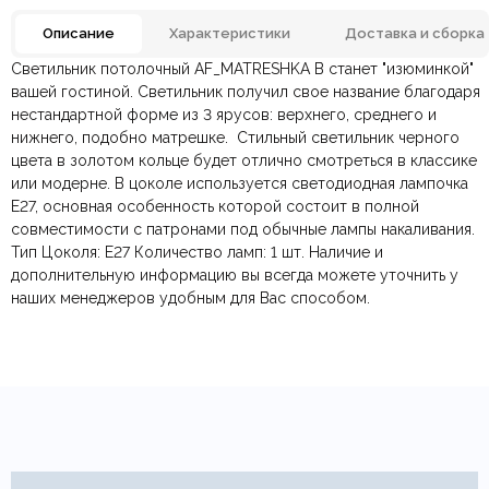
Описание
Характеристики
Доставка и сборка
Светильник потолочный AF_MATRESHKA B станет "изюминкой"
Отзывов ещё нет. Напишите первым.
Материал
Металл
вашей гостиной. Светильник получил свое название благодаря
нестандартной форме из 3 ярусов: верхнего, среднего и
нижнего, подобно матрешке. Стильный светильник черного
По всей России:
Оплата в салоне-магазине
отправляем через транспортную
— наличными или картой
Цвет
Черный
цвета в золотом кольце будет отлично смотреться в классике
компанию
при самовывозе.
СДЭК
. Срок доставки —
до 7 дней
.
или модерне. В цоколе используется светодиодная лампочка
По Москве и Санкт-Петербургу:
Безналичная оплата по счёту
— для юридических и
быстрая
Диаметр/Высота
450х1500 мм.
E27, основная особенность которой состоит в полной
Яндекс.Доставка
физических лиц.
— доставка в день заказа.
совместимости с патронами под обычные лампы накаливания.
Онлайн оплата картой
— быстрая и безопасная через
Ваша общая оценка
Тип Цоколя: E27 Количество ламп: 1 шт. Наличие и
сайт.
Страна производитель
Китай
дополнительную информацию вы всегда можете уточнить у
Заголовок вашего отзыва
наших менеджеров удобным для Вас способом.
Тип продажи
Под заказ
Ваш отзыв
Ваше имя
Ваша эл.почта