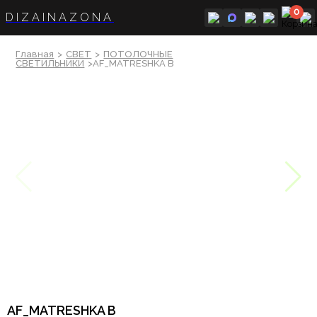
0
DIZAINAZONA
Главная
>
СВЕТ
>
ПОТОЛОЧНЫЕ
СВЕТИЛЬНИКИ
>AF_MATRESHKA B
AF_MATRESHKA B