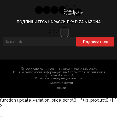
Создать
Войти
аккаунт
ПОДПИШИТЕСЬ НА РАССЫЛКУ DIZAINAZONA
2+3=?
Ⓒ Все права защищены. DIZAINAZONA 2006-2026
Цены на сайте носят информационный характер и не являются
публичной офертой
Политика конфиденциальности
Создать аккаунт
Войти
function update_variation_price_script() { if ( is_product() ) { ?
>
Заказать 3D-модель
Скачать каталог