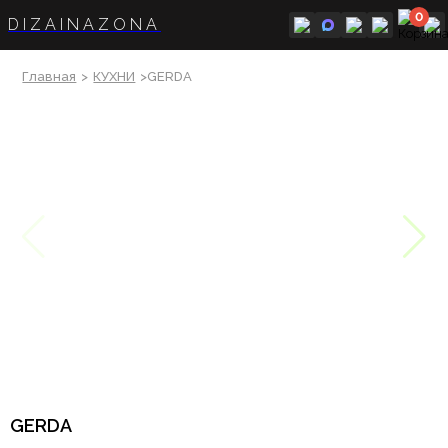
0
DIZAINAZONA
Главная
>
КУХНИ
>GERDA
GERDA