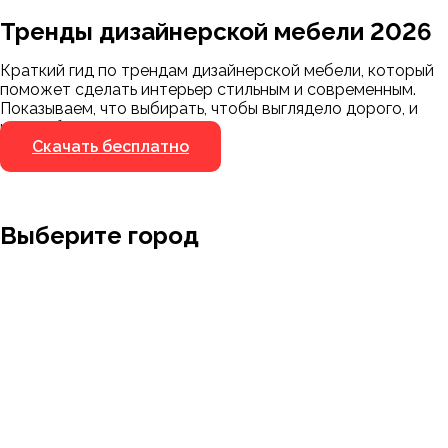
Тренды дизайнерской мебели 2026
Мы пришлём ссылку для скачивания на
указанный номер
Краткий гид по трендам дизайнерской мебели, который
Я не робот
поможет сделать интерьер стильным и современным.
Я не робот
Показываем, что выбирать, чтобы выглядело дорого, и
чего избегать.
Скачать бесплатно
Выберите город
Москва
Заводоуковск
Мирный
Омск
Ижевск
Пенза
Санкт-Петербург
Муром
Ишим
Пермь
Абакан
Набережные Челны
Казань
Ростов-на-Дону
Алушта
Нефтеюганск
Калининград
Самара
Барнаул
Нижневартовск
Кемерово
Тюмень
Волгоград
Новосибирск
Кострома
Уфа
Воронеж
Новый Уренгой
Красноярск
Челябинск
Грозный