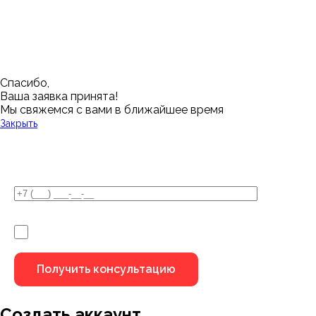
Нижний Новгород
Лангепас
Южно-Сахалинск
Дмитровск
Магнитогорск
Ялуторовск
Екатеринбург
Озерск
Спасибо,
Ваша заявка принята!
Мы свяжемся с вами в ближайшее время
Закрыть
У Вас остались вопросы?
Я не робот
Создать аккаунт