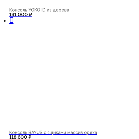
Консоль YOKO ID из дерева
В корзину
191.000
₽
Консоль BAYUS с ящиками массив ореха
В корзину
118.600
₽