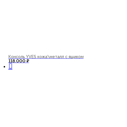
Консоль YVES кожа\металл с ящиком
В корзину
118.000
₽