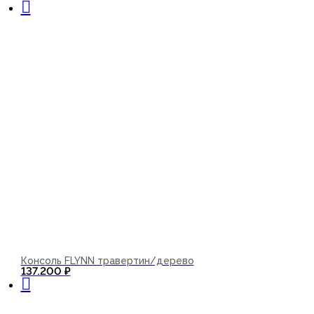
Консоль FLYNN травертин/дерево
В корзину
137.200
₽