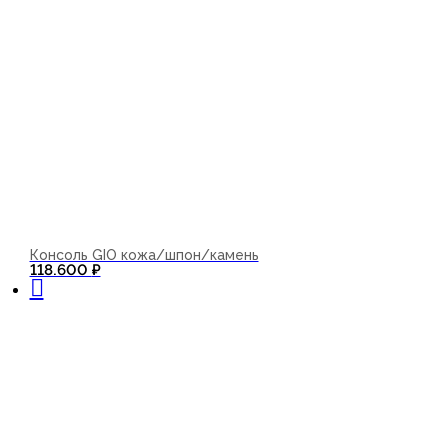
Консоль GIO кожа/шпон/камень
В корзину
118.600
₽