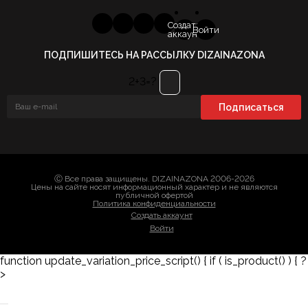
Создать
Войти
аккаунт
ПОДПИШИТЕСЬ НА РАССЫЛКУ DIZAINAZONA
2+3=?
Ⓒ Все права защищены. DIZAINAZONA 2006-2026
Цены на сайте носят информационный характер и не являются
публичной офертой
Политика конфиденциальности
Создать аккаунт
Войти
function update_variation_price_script() { if ( is_product() ) { ?
>
Заказать 3D-модель
Скачать каталог