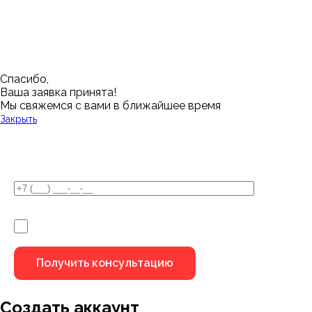
Нижний Новгород
Лангепас
Южно-Сахалинск
Дмитровск
Магнитогорск
Ялуторовск
Екатеринбург
Озерск
Спасибо,
Ваша заявка принята!
Мы свяжемся с вами в ближайшее время
Закрыть
У Вас остались вопросы?
Я не робот
Создать аккаунт