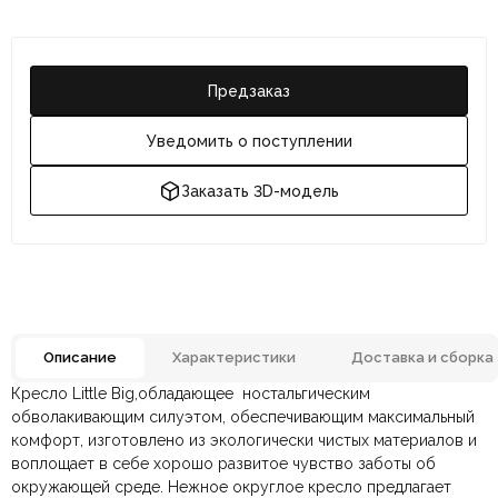
Предзаказ
Уведомить о поступлении
Заказать 3D-модель
Описание
Характеристики
Доставка и сборка
Кресло Little Big,обладающее ностальгическим
Отзывов ещё нет. Напишите первым.
Материал
Ткань
обволакивающим силуэтом, обеспечивающим максимальный
комфорт, изготовлено из экологически чистых материалов и
воплощает в себе хорошо развитое чувство заботы об
По всей России:
Оплата в салоне-магазине
отправляем через транспортную
— наличными или картой
Размеры ШxГxВ
750х770х770мм.
окружающей среде. Нежное округлое кресло предлагает
компанию
при самовывозе.
СДЭК
. Срок доставки —
до 7 дней
.