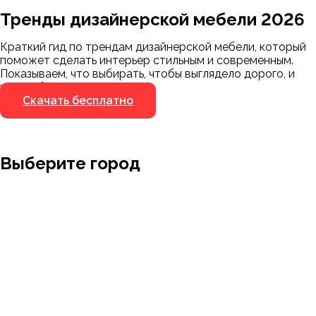
Тренды дизайнерской мебели 2026
Мы пришлём ссылку для скачивания на
указанный номер
Краткий гид по трендам дизайнерской мебели, который
Я не робот
поможет сделать интерьер стильным и современным.
Я не робот
Показываем, что выбирать, чтобы выглядело дорого, и
чего избегать.
Скачать бесплатно
Выберите город
Москва
Заводоуковск
Мирный
Омск
Ижевск
Пенза
Санкт-Петербург
Муром
Ишим
Пермь
Абакан
Набережные Челны
Казань
Ростов-на-Дону
Алушта
Нефтеюганск
Калининград
Самара
Барнаул
Нижневартовск
Кемерово
Тюмень
Волгоград
Новосибирск
Кострома
Уфа
Воронеж
Новый Уренгой
Красноярск
Челябинск
Грозный