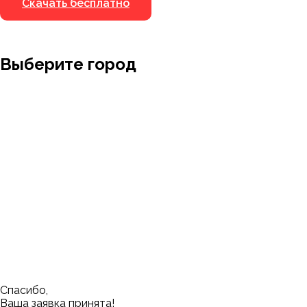
Скачать бесплатно
Выберите город
Москва
Заводоуковск
Мирный
Омск
Ижевск
Пенза
Санкт-Петербург
Муром
Ишим
Пермь
Абакан
Набережные Челны
Казань
Ростов-на-Дону
Алушта
Нефтеюганск
Калининград
Самара
Барнаул
Нижневартовск
Кемерово
Тюмень
Волгоград
Новосибирск
Кострома
Уфа
Воронеж
Новый Уренгой
Красноярск
Челябинск
Грозный
Нижний Новгород
Лангепас
Южно-Сахалинск
Дмитровск
Магнитогорск
Ялуторовск
Екатеринбург
Озерск
Спасибо,
Ваша заявка принята!