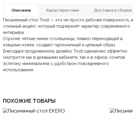
Описание
Характеристики
Доставка и сборка
Письменный стол Trust — это не просто рабочая поверхность, а
Регенерированная кожа,
Отзывов ещё нет. Напишите первым.
Материал
стильный акцент, который подчеркнёт характер современного
Шпон
интерьера.
Строгие, чёткие линии столешницы, плавно переходящей в
По всей России:
Оплата в салоне-магазине
отправляем через транспортную
— наличными или картой
Размеры ШxГxВ
1450х650х750 мм.
изящные ножки, создают гармоничный и цельный образ.
компанию
при самовывозе.
СДЭК
. Срок доставки —
до 7 дней
.
Благодаря продуманному дизайну Trust одинаково эффектно
По Москве и Санкт-Петербургу:
Безналичная оплата по счёту
— для юридических и
быстрая
Цвет
Бежевый, Черный
смотрится как в домашнем кабинете, так и в офисе, сочетая
Яндекс.Доставка
физических лиц.
— доставка в день заказа.
эстетику минимализма с удобством повседневного
Онлайн оплата картой
— быстрая и безопасная через
Ваша общая оценка
использования.
сайт.
Регенерированная кожа,
Материал столешницы
Шпон
Заголовок вашего отзыва
Форма столешницы
Прямоугольная
ПОХОЖИЕ ТОВАРЫ
Итальянский, Кантри,
Лофт, Минимализм,
Ваш отзыв
Модерн, Прованс,
Стиль
Скандинавский,
Ваше имя
Ваша эл.почта
Современный, Хай-тек,
Эклектика