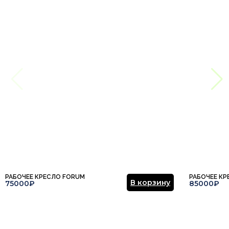
РАБОЧЕЕ КРЕСЛО FORUM
РАБОЧЕЕ К
В корзину
75000₽
85000₽