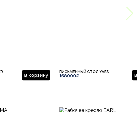
ER
ПИСЬМЕННЫЙ СТОЛ YVES
В корзину
В
168000₽