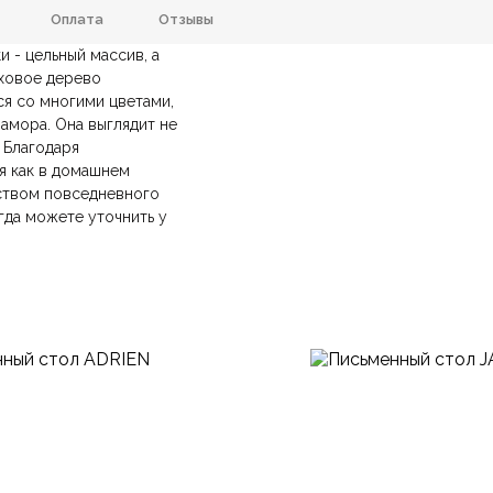
Оплата
Отзывы
 - цельный массив, а
 Искусственный мрамор, МДФ
Размеры ШxГxВ
ховое дерево
ся со многими цветами,
анию
и самовывозе.
СДЭК
. Срок доставки —
до 7 дней
.
Белый, Орех
Конструкция
рамора. Она выглядит не
ических лиц.
авка
— доставка в день заказа.
 Благодаря
йт.
Дерево, Мрамор
Форма столешницы
я как в домашнем
бством повседневного
Итальянский
гда можете уточнить у
С выдвижным ящиком
Стиль
Гостиная, Детская, Кабинет
Тип продажи
Ваша эл.почта
ние.
​