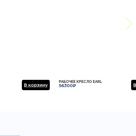
РАБОЧЕЕ КРЕСЛО EARL
В корзину
В
56300₽