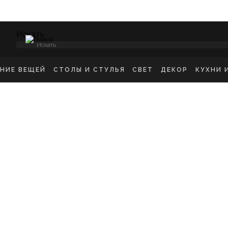
Искать
менный CLEVERI
ЕНИЕ ВЕЩЕЙ
СТОЛЫ И СТУЛЬЯ
СВЕТ
ДЕКОР
КУХНИ 
НСОЛИ
СТУЛЬЯ ОБЕДЕННЫЕ
ПОТОЛОЧНЫЕ СВЕТ
ЗЕРКАЛА
КУХН
ИКРОВАТНЫЕ ТУМБЫ
СТУЛЬЯ БАРНЫЕ
БРА
КАРТИНЫ
ШКА
-ТУМБЫ
РАБОЧИЕ СТУЛЬЯ
ТОРШЕРЫ
КОВРЫ
ДЕТС
МОДЫ
СТОЛЫ ОБЕДЕННЫЕ
НАСТОЛЬНЫЕ ЛАМП
ВАЗЫ
В ГО
ЕЛЛАЖИ
СТОЛЫ ПИСЬМЕННЫЕ
СТАТУЭТКИ
В ВА
ШАЛКИ
ТУАЛЕТНЫЕ СТОЛЫ
ПОДСВЕЧНИК
ПРИКРОВАТНЫЕ СТОЛИКИ
КАШПО
ЖУРНАЛЬНЫЕ СТОЛИКИ
ПОДНОСЫ
СКАМЬИ