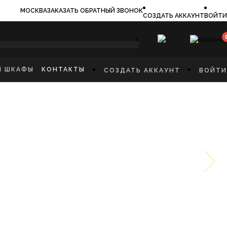
МОСКВА
ЗАКАЗАТЬ ОБРАТНЫЙ ЗВОНОК
СОЗДАТЬ АККАУНТ
ВОЙТИ
×
И ШКАФЫ
КОНТАКТЫ
СОЗДАТЬ АККАУНТ
ВОЙТИ
ИЛЬНИКИ
И
ФЫ
КАЯ МЕБЕЛЬ
Ы
СТИННУЮ
ННУЮ КОМНАТУ
И