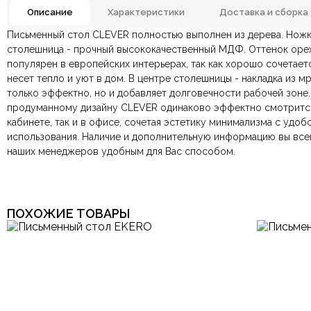
Описание
Характеристики
Доставка и сборка
Письменный стол CLEVER полностью выполнен из дерева. Ножки
Материал
Дерево,
Отзывов ещё нет. Напишите первым.
столешница - прочный высококачественный МДФ. Оттенок оре
популярен в европейских интерьерах, так как хорошо сочетает
По всей России:
Оплата в салоне-магазине
отправляем через транспортную комп
— наличными или картой пр
Цвет
несет тепло и уют в дом. В центре столешницы - накладка из м
По Москве и Санкт-Петербургу:
Безналичная оплата по счёту
— для юридических и физ
быстрая
Яндекс.Дост
только эффектно, но и добавляет долговечности рабочей зоне.
Онлайн оплата картой
— быстрая и безопасная через са
Материал столешницы
продуманному дизайну CLEVER одинаково эффектно смотритс
кабинете, так и в офисе, сочетая эстетику минимализма с удо
использования. Наличие и дополнительную информацию вы все
Особенности
Ваша общая оценка
наших менеджеров удобным для Вас способом.
Заголовок вашего отзыва
Комната
ПОХОЖИЕ ТОВАРЫ
Ваш отзыв
Ваше имя
Этот отзыв основан на моём опыте и выражает моё личное мне