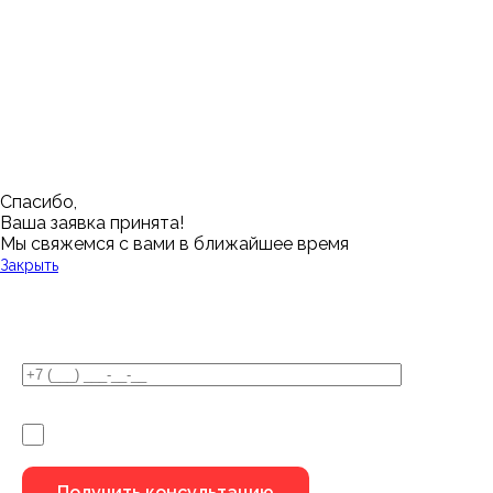
Нижневартовск
Кемерово
Тюмень
Волгоград
Новосибирск
Кострома
Уфа
Воронеж
Новый Уренгой
Красноярск
Челябинск
Грозный
Нижний Новгород
Лангепас
Южно-Сахалинск
Дмитровск
Магнитогорск
Ялуторовск
Екатеринбург
Озерск
Спасибо,
Ваша заявка принята!
Мы свяжемся с вами в ближайшее время
Закрыть
У Вас остались вопросы?
Я не робот