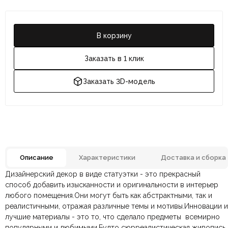
В корзину
Заказать в 1 клик
Заказать 3D-модель
Описание
Характеристики
Доставка и сборка
Дизайнерский декор в виде статуэтки - это прекрасный
Отзывов ещё нет. Напишите первым.
Материал
Металл
способ добавить изысканности и оригинальности в интерьер
любого помещения.Они могут быть как абстрактными, так и
реалистичными, отражая различные темы и мотивы.Инновации и
По всей России:
Оплата в салоне-магазине
отправляем через транспортную
— наличными или картой
Цвет
Черный
лучшие материалы - это то, что сделало предметы всемирно
компанию
при самовывозе.
СДЭК
. Срок доставки —
до 7 дней
.
популярными и любимыми.Будто сюрреалистическая живопись
По Москве и Санкт-Петербургу:
Безналичная оплата по счёту
— для юридических и
быстрая