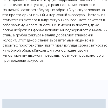
Размеры ШxГxВ
60х240х90мм.
воплотилась в статуэтке, где реальность смешивается с
Яндекс.Доставка
физических лиц.
— доставка в день заказа.
фантазией, создавая абсурдные образы.Cкульптура человечка –
Онлайн оплата картой
— быстрая и безопасная через
Ваша общая оценка
это просто оригинальный интерьерный аксессуар. Настольная
сайт.
Тип продажи
В наличии
статуэтка из металла в виде фигуры черного цвета сочетает в
Заголовок вашего отзыва
себе харизму и элегантность. Ее намеренно простая, даже
слегка небрежная форма исполнения подчеркивает уникальный
стиль, а грубая фактура металла добавляет этнический
колорит. Этот декор станет выразительным акцентом в
открытых пространствах, притягивая взгляды своей статностью
Ваш отзыв
и глубиной образа.Каждая фигурка обладает своим
Ваше имя
Ваша эл.почта
неповторимым шармом, превращая обычное пространство в
произведение искусства.
Этот отзыв основан на моём опыте и выражает моё личное
мнение.
​
Отправить отзыв