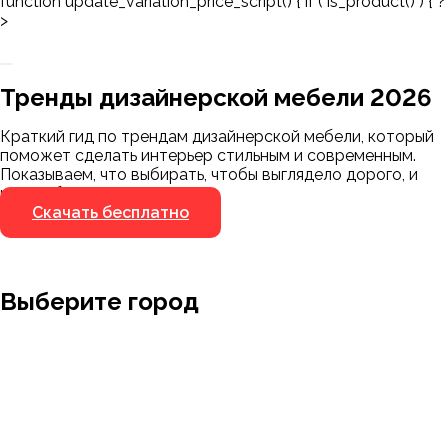
function update_variation_price_script() { if ( is_product() ) { ?
>
Заказать 3D-модель
Скачать каталог
Тренды дизайнерской мебели 2026
Мы пришлём ссылку для скачивания на
указанный номер
Краткий гид по трендам дизайнерской мебели, который
Я не робот
поможет сделать интерьер стильным и современным.
Я не робот
Показываем, что выбирать, чтобы выглядело дорого, и
чего избегать.
Скачать бесплатно
Выберите город
Москва
Заводоуковск
Мирный
Омск
Ижевск
Пенза
Санкт-Петербург
Муром
Ишим
Пермь
Абакан
Набережные Челны
Казань
Ростов-на-Дону
Алушта
Нефтеюганск
Калининград
Самара
Барнаул