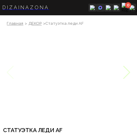
0
DIZAINAZONA
Главная
>
ДЕКОР
>Статуэтка леди AF
СТАТУЭТКА ЛЕДИ AF