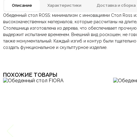
Описание
Характеристики
Доставка и сборка
Обеденный стол ROSS: минимализм с инновациями Стол Ross и
Материал
Мета
Отзывов ещё нет. Напишите первым.
высококачественных материалов, которые рассчитаны на длите
Столешница изготовлена ​​из дерева, что обеспечивает прочную
По всей России:
Оплата в салоне-магазине
отправляем через транспортную комп
— наличными или картой пр
Цвет
выдержит испытание временем. Внешний вид роскошен, не гово
По Москве и Санкт-Петербургу:
Безналичная оплата по счёту
— для юридических и физ
быстрая
Яндекс.Дост
также монументальный. Каждый изгиб и контур были тщательно
Онлайн оплата картой
— быстрая и безопасная через са
Комната
создать функциональное и скульптурное изделие.
Форма
Ваша общая оценка
Количество ножек
Заголовок вашего отзыва
ПОХОЖИЕ ТОВАРЫ
Для интерьеров в стиле лофт, Для к
Назначение
просторных помещений, Для
Тип продажи
Ваш отзыв
Ваше имя
Этот отзыв основан на моём опыте и выражает моё личное мне