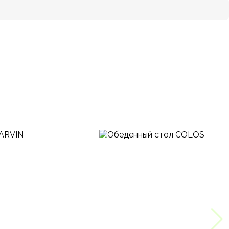
2200х1000х770 мм.
Итальянский, Модерн, Современный
DIZAINAZONA
Овальная
на ножках, универсальные
Камень
В наличии