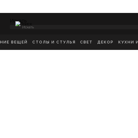
Искать
ЕНИЕ ВЕЩЕЙ
СТОЛЫ И СТУЛЬЯ
СВЕТ
ДЕКОР
КУХНИ 
НСОЛИ
СТУЛЬЯ ОБЕДЕННЫЕ
ПОТОЛОЧНЫЕ СВЕТ
ЗЕРКАЛА
КУХН
ИКРОВАТНЫЕ ТУМБЫ
СТУЛЬЯ БАРНЫЕ
БРА
КАРТИНЫ
ШКА
-ТУМБЫ
РАБОЧИЕ СТУЛЬЯ
ТОРШЕРЫ
КОВРЫ
ДЕТС
МОДЫ
СТОЛЫ ОБЕДЕННЫЕ
НАСТОЛЬНЫЕ ЛАМП
ВАЗЫ
В ГО
ЕЛЛАЖИ
СТОЛЫ ПИСЬМЕННЫЕ
СТАТУЭТКИ
В ВА
ШАЛКИ
ТУАЛЕТНЫЕ СТОЛЫ
ПОДСВЕЧНИК
ПРИКРОВАТНЫЕ СТОЛИКИ
КАШПО
ЖУРНАЛЬНЫЕ СТОЛИКИ
ПОДНОСЫ
СКАМЬИ