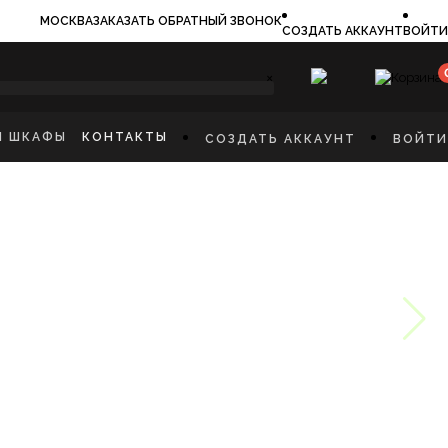
МОСКВА
ЗАКАЗАТЬ ОБРАТНЫЙ ЗВОНОК
СОЗДАТЬ АККАУНТ
ВОЙТИ
×
И ШКАФЫ
КОНТАКТЫ
СОЗДАТЬ АККАУНТ
ВОЙТИ
ИЛЬНИКИ
И
ФЫ
КАЯ МЕБЕЛЬ
Ы
СТИННУЮ
ННУЮ КОМНАТУ
И