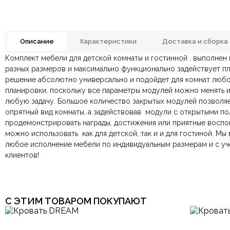
Описание
Характеристики
Доставка и сборка
Комплект мебели для детской комнаты и гостинной , выполнен
Бренд
Отзывов ещё нет. Напишите первым.
разных размеров и максимально функционально задействует пл
решение абсолютно универсально и подойдет для комнат любо
По всей России:
Оплата в салоне-магазине
отправляем через транспортную комп
— наличными или картой пр
Комната
Гостин
планировки, поскольку все параметры модулей можно менять и
По Москве и Санкт-Петербургу:
Безналичная оплата по счёту
— для юридических и физ
быстрая
Яндекс.Дост
любую задачу. Большое количество закрытых модулей позволя
Онлайн оплата картой
— быстрая и безопасная через са
Стиль
Итальянский,
опрятный вид комнаты, а задействовав модули с открытыми п
продемонстрировать награды, достижения или приятные воспо
Тип продажи
можно использовать как для детской, так и и для гостиной. М
Ваша общая оценка
любое исполнение мебели по индивидуальным размерам и с у
клиентов!
Заголовок вашего отзыва
С ЭТИМ ТОВАРОМ ПОКУПАЮТ
Ваш отзыв
Ваше имя