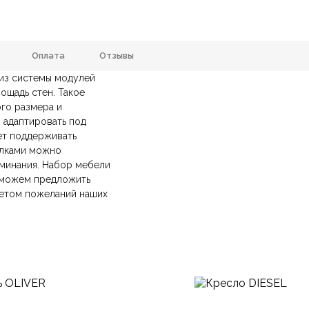
Оплата
Отзывы
 из системы модулей
DIZAINAZONA
Материал
ощадь стен. Такое
го размера и
анию
и самовывозе.
СДЭК
. Срок доставки —
до 7 дней
.
ая, Детская, Кабинет, Столовая
РАЗМЕР
 адаптировать под
ических лиц.
авка
— доставка в день заказа.
ет поддерживать
йт.
 Модерн, Современный, Хай-тек
Страна производитель
олками можно
минания. Набор мебели
ы можем предложить
четом пожеланий наших
Ваша эл.почта