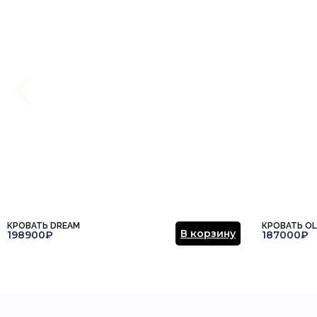
Этот отзыв основан на моём опыте и выражает моё личное мне
КРОВАТЬ DREAM
КРОВАТЬ OL
В корзину
198900₽
187000₽