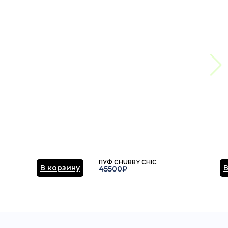
ПУФ CHUBBY CHIC
В корзину
В
45500₽