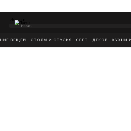
Искать
ЕНИЕ ВЕЩЕЙ
СТОЛЫ И СТУЛЬЯ
СВЕТ
ДЕКОР
КУХНИ 
НСОЛИ
СТУЛЬЯ ОБЕДЕННЫЕ
ПОТОЛОЧНЫЕ СВЕТ
ЗЕРКАЛА
КУХН
ИКРОВАТНЫЕ ТУМБЫ
СТУЛЬЯ БАРНЫЕ
БРА
КАРТИНЫ
ШКА
-ТУМБЫ
РАБОЧИЕ СТУЛЬЯ
ТОРШЕРЫ
КОВРЫ
ДЕТС
МОДЫ
СТОЛЫ ОБЕДЕННЫЕ
НАСТОЛЬНЫЕ ЛАМП
ВАЗЫ
В ГО
ЕЛЛАЖИ
СТОЛЫ ПИСЬМЕННЫЕ
СТАТУЭТКИ
В ВА
ШАЛКИ
ТУАЛЕТНЫЕ СТОЛЫ
ПОДСВЕЧНИК
ПРИКРОВАТНЫЕ СТОЛИКИ
КАШПО
ЖУРНАЛЬНЫЕ СТОЛИКИ
ПОДНОСЫ
СКАМЬИ