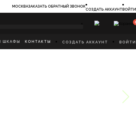
МОСКВА
ЗАКАЗАТЬ ОБРАТНЫЙ ЗВОНОК
СОЗДАТЬ АККАУНТ
ВОЙТИ
×
И ШКАФЫ
КОНТАКТЫ
СОЗДАТЬ АККАУНТ
ВОЙТИ
ИЛЬНИКИ
И
ФЫ
КАЯ МЕБЕЛЬ
Ы
СТИННУЮ
ННУЮ КОМНАТУ
И