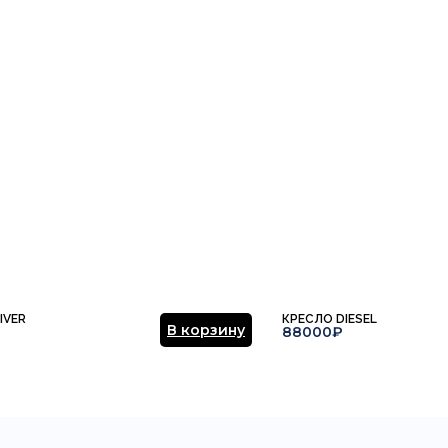
ние.
​
Отправить отзыв
IVER
КРЕСЛО DIESEL
В корзину
88000₽