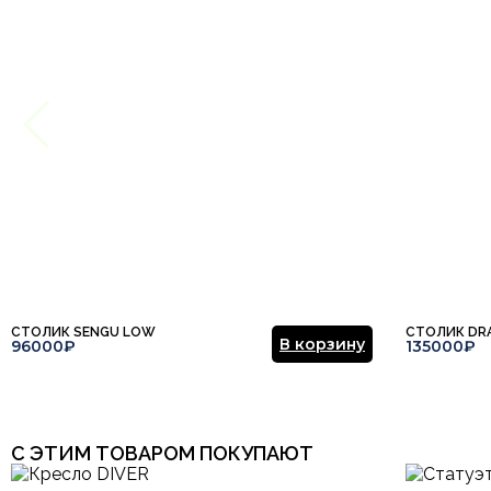
Ваше имя
Этот отзыв основан на моём опыте и выражает моё личное мне
СТОЛИК SENGU LOW
СТОЛИК DR
В корзину
96000₽
135000₽
С ЭТИМ ТОВАРОМ ПОКУПАЮТ