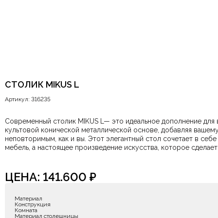
СТОЛИК MIKUS L
Артикул: 316235
Современный столик MIKUS L— это идеальное дополнение для 
культовой конической металлической основе, добавляя вашему дому характера и стиля. Каждый столик MIKUS L уникален благодаря п
неповторимым, как и вы. Этот элегантный стол сочетает в себе искусство 
мебель, а настоящее произведение искусства, которое сделае
ЦЕНА:
141.600
₽
Материал
Конструкция
Комната
Материал столешницы