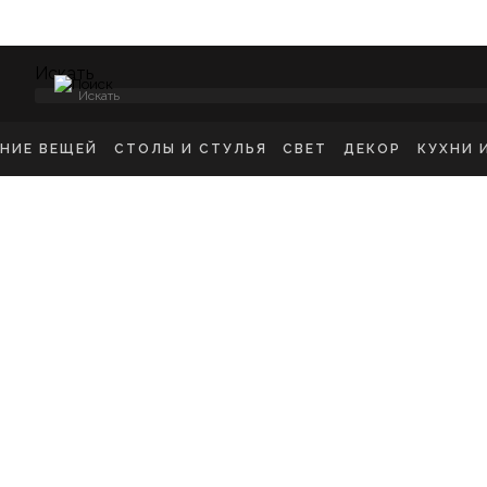
Искать
ЕНИЕ ВЕЩЕЙ
СТОЛЫ И СТУЛЬЯ
СВЕТ
ДЕКОР
КУХНИ 
НСОЛИ
СТУЛЬЯ ОБЕДЕННЫЕ
ПОТОЛОЧНЫЕ СВЕТ
ЗЕРКАЛА
КУХН
ИКРОВАТНЫЕ ТУМБЫ
СТУЛЬЯ БАРНЫЕ
БРА
КАРТИНЫ
ШКА
-ТУМБЫ
РАБОЧИЕ СТУЛЬЯ
ТОРШЕРЫ
КОВРЫ
ДЕТС
МОДЫ
СТОЛЫ ОБЕДЕННЫЕ
НАСТОЛЬНЫЕ ЛАМП
ВАЗЫ
В ГО
ЕЛЛАЖИ
СТОЛЫ ПИСЬМЕННЫЕ
СТАТУЭТКИ
В ВА
ШАЛКИ
ТУАЛЕТНЫЕ СТОЛЫ
ПОДСВЕЧНИК
ПРИКРОВАТНЫЕ СТОЛИКИ
КАШПО
ЖУРНАЛЬНЫЕ СТОЛИКИ
ПОДНОСЫ
СКАМЬИ