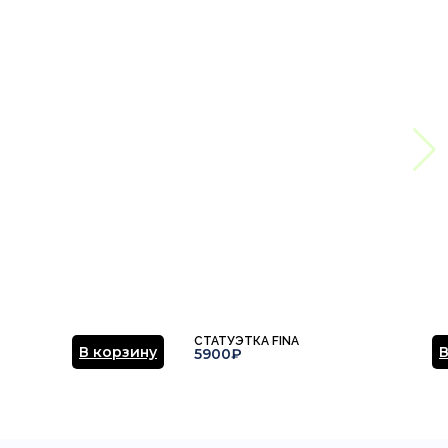
СТАТУЭТКА FINA
В корзину
В
5900₽