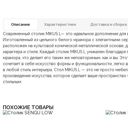
Описание
Характеристики
Доставка и сборка
Современный столик MIKUS L— это идеальное дополнение для 
Материал
Отзывов ещё нет. Напишите первым.
Изготовленный из цельного белого мрамора с элегантными се
расположен на культовой конической металлической основе, 
По всей России:
Оплата в салоне-магазине
отправляем через транспортную комп
— наличными или картой пр
Комната
Гостиная, Детск
характера и стиля. Каждый столик MIKUS L уникален благодар
По Москве и Санкт-Петербургу:
Безналичная оплата по счёту
— для юридических и физ
быстрая
Яндекс.Дост
мрамора, что делает его таким же неповторимым, как и вы. Это
Онлайн оплата картой
— быстрая и безопасная через са
Форма столешницы
сочетает в себе искусство формы и функциональности, легко 
в любой стиль интерьера. Стол MIKUS L — это не просто мебел
Арт-Деко, Итальянский, Кантри, Лофт,
произведение искусства, которое сделает ваше пространство
Стиль
Ваша общая оценка
Скандинав
стильным.
Заголовок вашего отзыва
Цвет
ПОХОЖИЕ ТОВАРЫ
Ваш отзыв