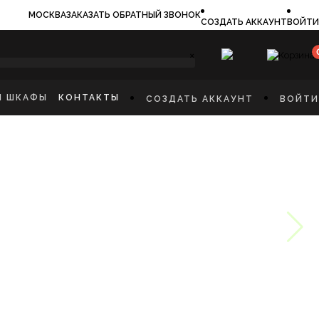
МОСКВА
ЗАКАЗАТЬ ОБРАТНЫЙ ЗВОНОК
СОЗДАТЬ АККАУНТ
ВОЙТИ
×
И ШКАФЫ
КОНТАКТЫ
СОЗДАТЬ АККАУНТ
ВОЙТИ
ИЛЬНИКИ
И
ФЫ
КАЯ МЕБЕЛЬ
Ы
СТИННУЮ
ННУЮ КОМНАТУ
И