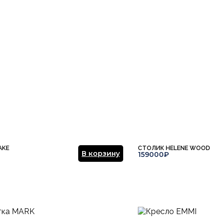
Ваша эл.почта
ние.
​
Отправить отзыв
AKE
СТОЛИК HELENE WOOD
В корзину
159000₽