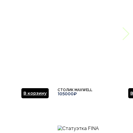
СТОЛИК MAXWELL
В корзину
В
105000₽