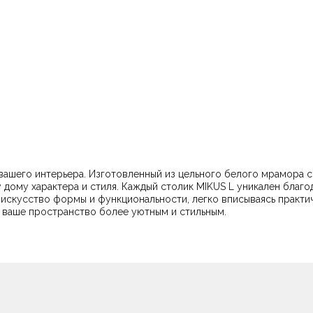
вашего интерьера. Изготовленный из цельного белого мрамора 
риродному рисунку мрамора, что делает его таким же
формы и функциональности, легко вписываясь практически в любой стиль инт
т ваше пространство более уютным и стильным.