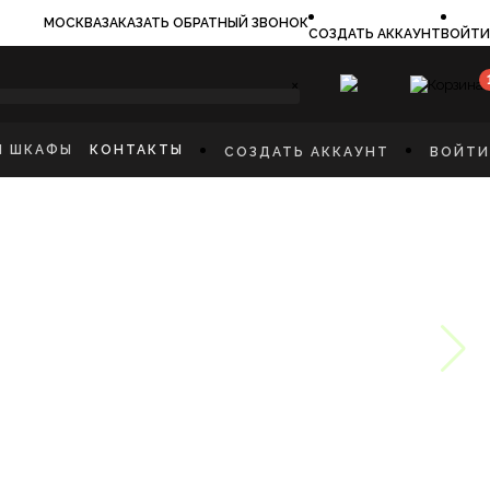
МОСКВА
ЗАКАЗАТЬ ОБРАТНЫЙ ЗВОНОК
СОЗДАТЬ АККАУНТ
ВОЙТИ
×
И ШКАФЫ
КОНТАКТЫ
СОЗДАТЬ АККАУНТ
ВОЙТИ
ИЛЬНИКИ
И
ФЫ
КАЯ МЕБЕЛЬ
Ы
СТИННУЮ
ННУЮ КОМНАТУ
И