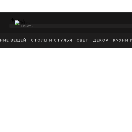
Искать
ЕНИЕ ВЕЩЕЙ
СТОЛЫ И СТУЛЬЯ
СВЕТ
ДЕКОР
КУХНИ 
НСОЛИ
СТУЛЬЯ ОБЕДЕННЫЕ
ПОТОЛОЧНЫЕ СВЕТ
ЗЕРКАЛА
КУХН
ИКРОВАТНЫЕ ТУМБЫ
СТУЛЬЯ БАРНЫЕ
БРА
КАРТИНЫ
ШКА
-ТУМБЫ
РАБОЧИЕ СТУЛЬЯ
ТОРШЕРЫ
КОВРЫ
ДЕТС
МОДЫ
СТОЛЫ ОБЕДЕННЫЕ
НАСТОЛЬНЫЕ ЛАМП
ВАЗЫ
В ГО
ЕЛЛАЖИ
СТОЛЫ ПИСЬМЕННЫЕ
СТАТУЭТКИ
В ВА
ШАЛКИ
ТУАЛЕТНЫЕ СТОЛЫ
ПОДСВЕЧНИК
ПРИКРОВАТНЫЕ СТОЛИКИ
КАШПО
ЖУРНАЛЬНЫЕ СТОЛИКИ
ПОДНОСЫ
СКАМЬИ