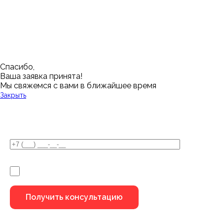
Новый Уренгой
Красноярск
Челябинск
Грозный
Нижний Новгород
Лангепас
Южно-Сахалинск
Дмитровск
Магнитогорск
Ялуторовск
Екатеринбург
Озерск
Спасибо,
Ваша заявка принята!
Мы свяжемся с вами в ближайшее время
Закрыть
У Вас остались вопросы?
Я не робот