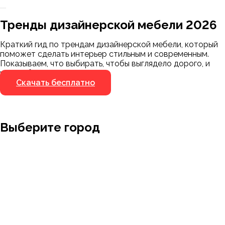
Заказать 3D-модель
Скачать каталог
Тренды дизайнерской мебели 2026
Мы пришлём ссылку для скачивания на
указанный номер
Краткий гид по трендам дизайнерской мебели, который
Я не робот
поможет сделать интерьер стильным и современным.
Я не робот
Показываем, что выбирать, чтобы выглядело дорого, и
чего избегать.
Скачать бесплатно
Выберите город
Москва
Заводоуковск
Мирный
Омск
Ижевск
Пенза
Санкт-Петербург
Муром
Ишим
Пермь
Абакан
Набережные Челны
Казань
Ростов-на-Дону
Алушта
Нефтеюганск
Калининград
Самара
Барнаул
Нижневартовск
Кемерово
Тюмень
Волгоград
Новосибирск
Кострома
Уфа
Воронеж