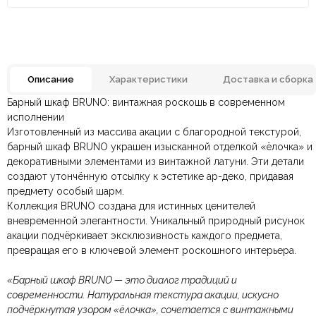
Описание
Характеристики
Доставка и сборка
Барный шкаф BRUNO: винтажная роскошь в современном
Гостиная, Кабинет,
Отзывов ещё нет. Напишите первым.
исполнении
Комната
Коридор, Офис,
Прихожая, Спальня
Изготовленный из массива акации с благородной текстурой,
барный шкаф BRUNO украшен изысканной отделкой «ёлочка» и
По всей России:
Оплата в салоне-магазине
отправляем через транспортную
— наличными или картой
Латунь, Массив акации,
Материал
декоративными элементами из винтажной латуни. Эти детали
компанию
при самовывозе.
СДЭК
. Срок доставки —
до 7 дней
.
МДФ, Шпон
создают утончённую отсылку к эстетике ар-деко, придавая
По Москве и Санкт-Петербургу:
Безналичная оплата по счёту
— для юридических и
быстрая
предмету особый шарм.
Яндекс.Доставка
физических лиц.
— доставка в день заказа.
Размеры ШxГxВ
1000х500х1000мм.
Коллекция BRUNO создана для истинных ценителей
Онлайн оплата картой
— быстрая и безопасная через
Ваша общая оценка
вневременной элегантности. Уникальный природный рисунок
сайт.
Страна производитель
Малайзия
акации подчёркивает эксклюзивность каждого предмета,
Заголовок вашего отзыва
превращая его в ключевой элемент роскошного интерьера.
«Барный шкаф BRUNO — это диалог традиций и
современности. Натуральная текстура акации, искусно
подчёркнутая узором «ёлочка», сочетается с винтажными
Ваш отзыв