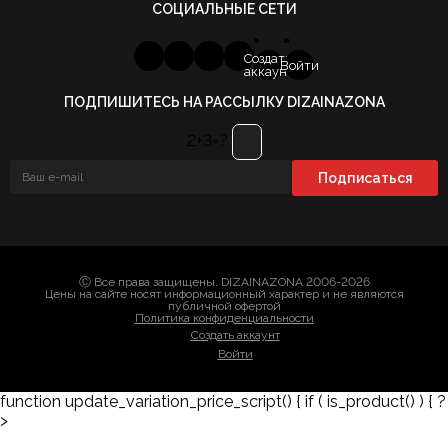
СОЦИАЛЬНЫЕ СЕТИ
Создать
Войти
аккаунт
ПОДПИШИТЕСЬ НА РАССЫЛКУ DIZAINAZONA
2+3=?
Ⓒ Все права защищены. DIZAINAZONA 2006-2026
Цены на сайте носят информационный характер и не являются
публичной офертой
Политика конфиденциальности
Создать аккаунт
Войти
function update_variation_price_script() { if ( is_product() ) { ?
>