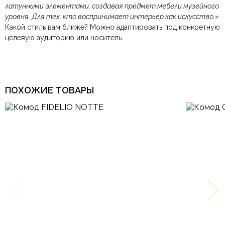
латунными элементами, создавая предмет мебели музейного
Ваше имя
Ваша эл.почта
уровня. Для тех, кто воспринимает интерьер как искусство.»
Какой стиль вам ближе? Можно адаптировать под конкретную
целевую аудиторию или носитель.
Этот отзыв основан на моём опыте и выражает моё личное
мнение.
​
ПОХОЖИЕ ТОВАРЫ
Отправить отзыв