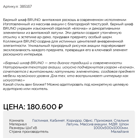
Артикул: 385167
Барный шкаф BRUNO: винтажная роскошь в современном исполнении
Изготовленный из массива акации с благородной текстурой, барный шкаф
BRUNO украшен изысканной отделкой «ёлочка» и декоративными
элементами из винтажной латуни. Эти детали создают утончённую
отсылку к эстетике ар-деко, придавая предмету особый шарм.
Коллекция BRUNO создана для истинных ценителей вневременной
элегантности. Уникальный природный рисунок акации подчёркивает
эксклюзивность каждого предмета, превращая его в ключевой элемент
роскошного интерьера.
«Барный шкаф BRUNO — это диалог традиций и современности.
Натуральная текстура акации, искусно подчёркнутая узором «ёлочка»,
сочетается с винтажными латунными элементами, создавая предмет
мебели музейного уровня. Для тех, кто воспринимает интерьер как
искусство.»
Какой стиль вам ближе? Можно адаптировать под конкретную целевую
аудиторию или носитель.
ЦЕНА:
180.600
₽
Комната
Гостиная, Кабинет, Коридор, Офис, Прихожая, Спальня
Материал
Латунь, Массив акации, МДФ, Шпон
Размеры ШxГxВ
1000х500х1000мм.
Страна производитель
Малайзия