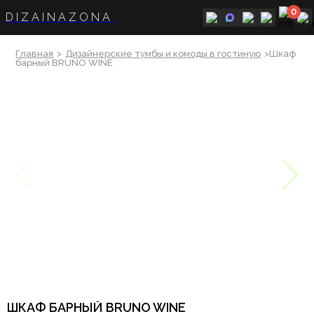
0
DIZAINAZONA
Главная
>
Дизайнерские тумбы и комоды в гостиную
>Шкаф
барный BRUNO WINE
ШКАФ БАРНЫЙ BRUNO WINE