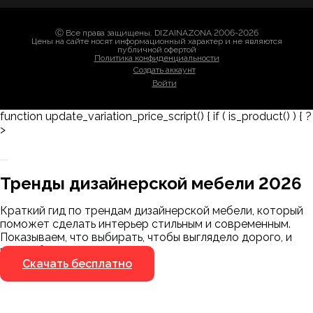
Ⓒ Все права защищены. DIZAINAZONA 2006-2026
Цены на сайте носят информационный характер и не являются
публичной офертой
Политика конфиденциальности
Создать аккаунт
Войти
function update_variation_price_script() { if ( is_product() ) { ?
>
Заказать 3D-модель
Скачать каталог
Тренды дизайнерской мебели 2026
Мы пришлём ссылку для скачивания на
указанный номер
Краткий гид по трендам дизайнерской мебели, который
Я не робот
поможет сделать интерьер стильным и современным.
Я не робот
Показываем, что выбирать, чтобы выглядело дорого, и
чего избегать.
Скачать бесплатно