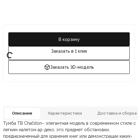
В корзину
Заказать в 1 клик
Заказать 3D-модель
Описание
Характеристики
Доставка и сборка
Тумба ТВ Chal’ston– элегантная модель в современном стиле с
Отзывов ещё нет. Напишите первым.
Цвет
Орех
легким налетом ар-деко, это предмет обстановки,
предназначенный для хранения книг или демонстрации каких-