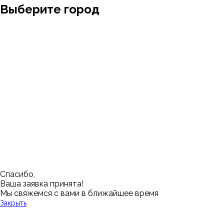
Выберите город
Москва
Заводоуковск
Мирный
Омск
Ижевск
Пенза
Санкт-Петербург
Муром
Ишим
Пермь
Абакан
Набережные Челны
Казань
Ростов-на-Дону
Алушта
Нефтеюганск
Калининград
Самара
Барнаул
Нижневартовск
Кемерово
Тюмень
Волгоград
Новосибирск
Кострома
Уфа
Воронеж
Новый Уренгой
Красноярск
Челябинск
Грозный
Нижний Новгород
Лангепас
Южно-Сахалинск
Дмитровск
Магнитогорск
Ялуторовск
Екатеринбург
Озерск
Спасибо,
Ваша заявка принята!
Мы свяжемся с вами в ближайшее время
Закрыть