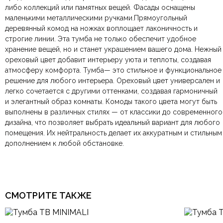
либо коллекций или памятных вещей. Фасады оснащены
По всей России:
Оплата в салоне-магазине
отправляем через транспортную
— наличными или картой
Материал
Металл, Шпон
маленькими металлическими ручками.Прямоугольный
компанию
при самовывозе.
СДЭК
. Срок доставки —
до 7 дней
.
деревянный комод на ножках воплощает лаконичность и
По Москве и Санкт-Петербургу:
Безналичная оплата по счёту
— для юридических и
быстрая
Размеры ШxГxВ
1800х450х500 мм.
строгие линии. Эта тумба не только обеспечит удобное
Яндекс.Доставка
физических лиц.
— доставка в день заказа.
хранение вещей, но и станет украшением вашего дома. Нежный
Онлайн оплата картой
— быстрая и безопасная через
Ваша общая оценка
ореховый цвет добавит интерьеру уюта и теплоты, создавая
сайт.
Современный,
Тип дизайна
Итальянский, Модерн
атмосферу комфорта. Тумба— это стильное и функциональное
Заголовок вашего отзыва
решение для любого интерьера. Ореховый цвет универсален и
легко сочетается с другими оттенками, создавая гармоничный
Страна производитель
Россия
и элегантный образ комнаты. Комоды такого цвета могут быть
выполнены в различных стилях — от классики до современного
Тип продажи
Под заказ
дизайна, что позволяет выбрать идеальный вариант для любого
Ваш отзыв
помещения. Их нейтральность делает их аккуратным и стильным
Ваше имя
Ваша эл.почта
дополнением к любой обстановке.
Этот отзыв основан на моём опыте и выражает моё личное
мнение.
​
СМОТРИТЕ ТАКЖЕ