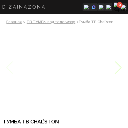
0
DIZAINAZONA
Главная
>
ТВ ТУМБЫ под телевизор
>Тумба ТВ Chal’ston
ТУМБА ТВ CHAL’STON