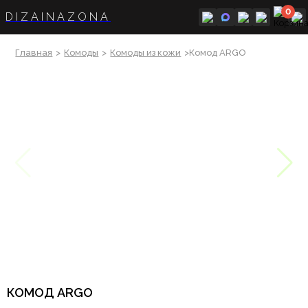
0
DIZAINAZONA
Главная
>
Комоды
>
Комоды из кожи
>Комод ARGO
КОМОД ARGO