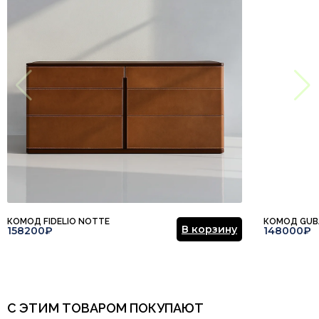
Этот отзыв основан на моём опыте и выражает моё личное
мнение.
​
Отправить отзыв
КОМОД FIDELIO NOTTE
КОМОД GUB
В корзину
158200₽
148000₽
С ЭТИМ ТОВАРОМ ПОКУПАЮТ