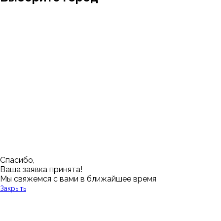
Москва
Заводоуковск
Мирный
Омск
Ижевск
Пенза
Санкт-Петербург
Муром
Ишим
Пермь
Абакан
Набережные Челны
Казань
Ростов-на-Дону
Алушта
Нефтеюганск
Калининград
Самара
Барнаул
Нижневартовск
Кемерово
Тюмень
Волгоград
Новосибирск
Кострома
Уфа
Воронеж
Новый Уренгой
Красноярск
Челябинск
Грозный
Нижний Новгород
Лангепас
Южно-Сахалинск
Дмитровск
Магнитогорск
Ялуторовск
Екатеринбург
Озерск
Спасибо,
Ваша заявка принята!
Мы свяжемся с вами в ближайшее время
Закрыть
У Вас остались вопросы?