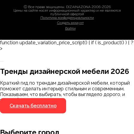
Ⓒ Все права защищены. DIZAINAZONA 2006-2026
Цены на сайте носят информационный характер и не являются
публичной офертой
Политика конфиденциальности
Создать аккаунт
Войти
function update_variation_price_script() { if ( is_product() ) { ?
>
Заказать 3D-модель
Скачать каталог
Тренды дизайнерской мебели 2026
Мы пришлём ссылку для скачивания на
указанный номер
Краткий гид по трендам дизайнерской мебели, который
Я не робот
поможет сделать интерьер стильным и современным.
Я не робот
Показываем, что выбирать, чтобы выглядело дорого, и
чего избегать.
Скачать бесплатно
Выберите город