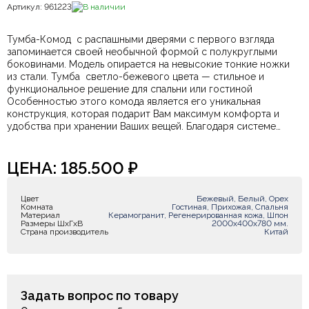
Артикул: 961223
В наличии
Тумба-Комод с распашными дверями с первого взгляда
запоминается своей необычной формой с полукруглыми
боковинами. Модель опирается на невысокие тонкие ножки
из стали. Тумба светло-бежевого цвета — стильное и
функциональное решение для спальни или гостиной
Особенностью этого комода является его уникальная
конструкция, которая подарит Вам максимум комфорта и
удобства при хранении Ваших вещей. Благодаря системе
хранения, каждая вещь будет иметь свое определенное
место, что позволит Вам легко находить все необходимые
предметы без лишнего беспорядка. Закажите сейчас с
ЦЕНА:
185.500
₽
доставкой!
Цвет
Бежевый, Белый, Орех
Комната
Гостиная, Прихожая, Спальня
Материал
Керамогранит, Регенерированная кожа, Шпон
Размеры ШxГxВ
2000х400х780 мм.
Страна производитель
Китай
Задать вопрос по товару